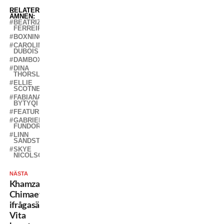
RELATERADE
ÄMNEN:
BEATRIZ
FERREIRA
BOXNING
CAROLINE
DUBOIS
DAMBOXNING
DINA
THORSLUND
ELLIE
SCOTNEY
FABIANA
BYTYQI
FEATURED
GABRIELA
FUNDORA
LINN
SANDSTRÖM
SKYE
NICOLSON
NÄSTA
Khamzat
Chimaev
ifrågasätter
Vita