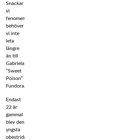
Snackar
vi
fenomen
behöver
vi inte
leta
längre
än till
Gabriela
”Sweet
Poison”
Fundora.
Endast
22 år
gammal
blev den
yngsta
obestridda