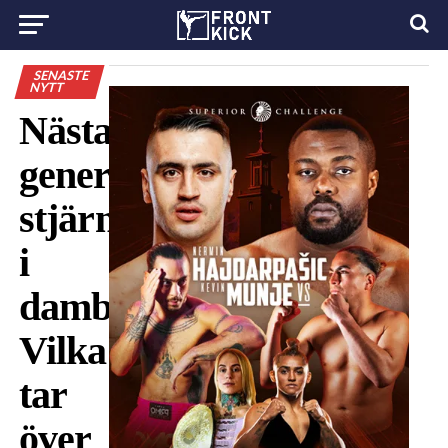
SENASTE
NYTT
Nästa
generations
stjärnor
i
damboxningen:
Vilka
tar
över