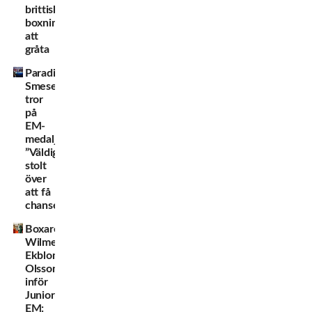
brittiska
boxningsfansen
att
gråta
Paradisia
Smesem
tror
på
EM-
medalj:
”Väldigt
stolt
över
att få
chansen!”
Boxaren
Wilmer
Ekblom
Olsson
inför
Junior-
EM: