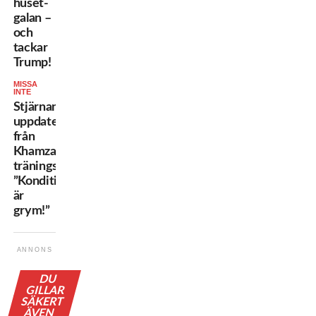
huset-
galan –
och
tackar
Trump!
MISSA
INTE
Stjärnans
uppdatering
från
Khamzats
träningsläger:
”Konditionen
är
grym!”
ANNONS
DU
GILLAR
SÄKERT
ÄVEN