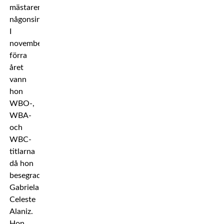
mästaren
någonsin.
I
november
förra
året
vann
hon
WBO-,
WBA-
och
WBC-
titlarna
då hon
besegrade
Gabriela
Celeste
Alaniz.
Hon