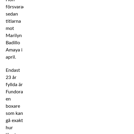
försvarade
sedan
titlarna
mot
Marilyn
Badillo
Amaya i
april.
Endast
23 år
fyllda är
Fundora
en
boxare
som kan
gå exakt
hur