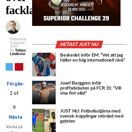
facklan?
Publicerat
6 augusti
HETAST JUST NU
2025
By
Tobias
Lindkvist
Beskedet inför EM: ”Vet att jag
håller en hög internationell nivå”
Josef Berggren inför
Förgående
proffsdebuten på FCR 31: ”Vill
2 of
visa fint våld”
9
JUST NU: Fotbollsstjärna med
svensk-kopplingar mördad med
Nästa
gatsten
Klicka på