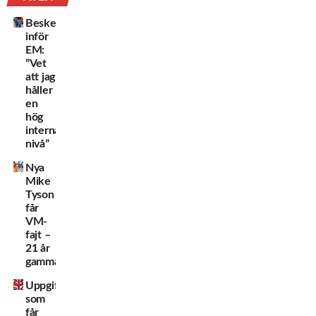
Beskedet
inför
EM:
”Vet
att jag
håller
en
hög
internationell
nivå”
Nya
Mike
Tyson
får
VM-
fajt –
21 år
gammal!
Uppgifterna
som
får