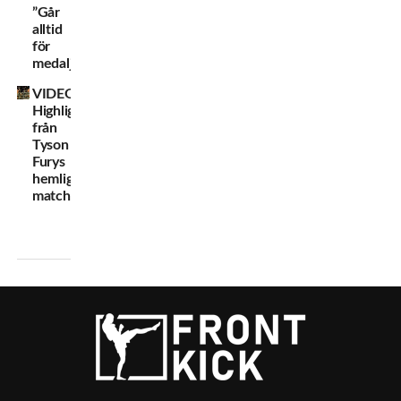
”Går
alltid
för
medalj!”
VIDEO:
Highlights
från
Tyson
Furys
hemliga
match