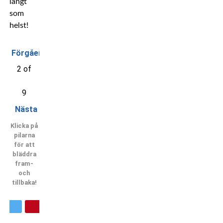
långt
som
helst!
Förgående
2 of
9
Nästa
Klicka på
pilarna
för att
bläddra
fram-
och
tillbaka!