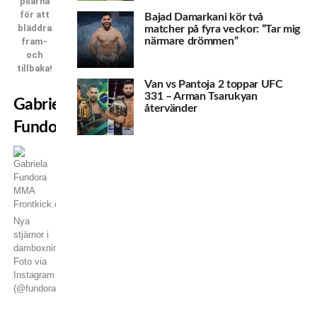
pilarna
för att
Bajad Damarkani kör två
bläddra
matcher på fyra veckor: ”Tar mig
närmare drömmen”
fram-
och
tillbaka!
Van vs Pantoja 2 toppar UFC
331 – Arman Tsarukyan
Gabriela
återvänder
Fundora
Nya
stjärnor i
damboxningen.
Foto via
Instagram
(@fundoragabriela)