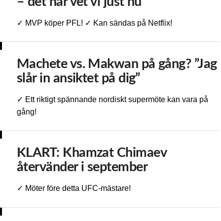
– det här vet vi just nu
✓ MVP köper PFL! ✓ Kan sändas på Netflix!
Machete vs. Makwan på gång? ”Jag
slår in ansiktet på dig”
✓ Ett riktigt spännande nordiskt supermöte kan vara på
gång!
KLART: Khamzat Chimaev
återvänder i september
✓ Möter före detta UFC-mästare!