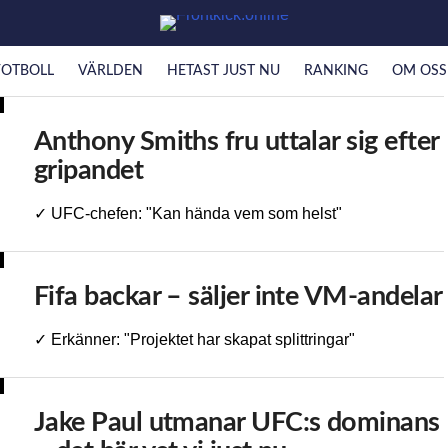
FOTBOLL
VÄRLDEN
HETAST JUST NU
RANKING
OM OSS
Anthony Smiths fru uttalar sig efter
gripandet
✓ UFC-chefen: "Kan hända vem som helst"
Fifa backar – säljer inte VM-andelar
✓ Erkänner: "Projektet har skapat splittringar"
Jake Paul utmanar UFC:s dominans