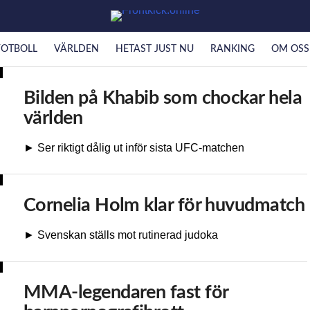
FOTBOLL
VÄRLDEN
HETAST JUST NU
RANKING
OM OSS
Bilden på Khabib som chockar hela
världen
► Ser riktigt dålig ut inför sista UFC-matchen
Cornelia Holm klar för huvudmatch
► Svenskan ställs mot rutinerad judoka
MMA-legendaren fast för