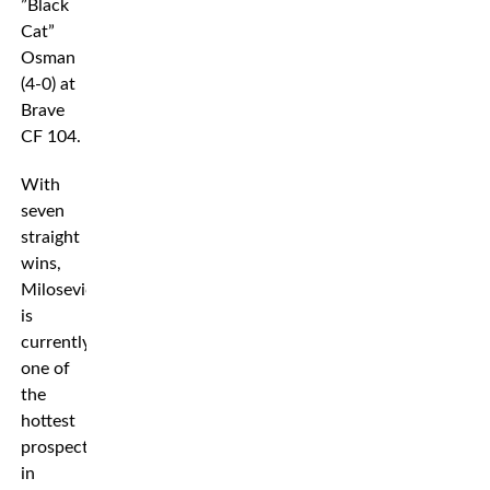
”Black
Cat”
Osman
(4-0) at
Brave
CF 104.
With
seven
straight
wins,
Milosevic
is
currently
one of
the
hottest
prospects
in