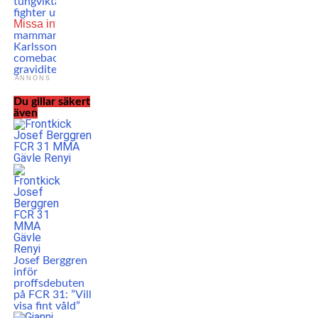
tungviktaren en
fighter utan ben
Missa inte
MMA-
mamman Ellen
Karlsson om sin
comeback efter
graviditeten
ANNONS
Du gillar säkert
även
Josef Berggren
inför
proffsdebuten
på FCR 31: ”Vill
visa fint våld”