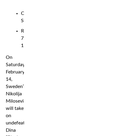
Country:
Sweden
Record:
7-
1
On
Saturday
February
14,
Sweden’s
Nikolija
Milosevic
will take
on
undefeated
Dina