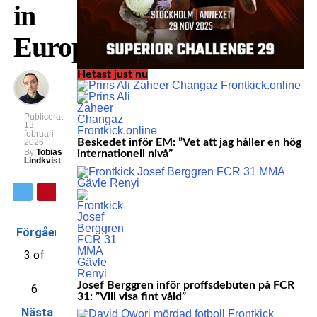
in
Europe
Hetast just nu
Publicerat
13
februari
Beskedet inför EM: ”Vet att jag håller en hög
2026
By
Tobias
internationell nivå”
Lindkvist
Förgående
3 of
Josef Berggren inför proffsdebuten på FCR
6
31: ”Vill visa fint våld”
Nästa