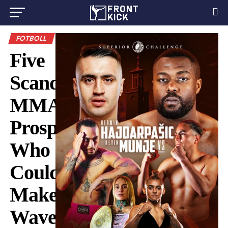
FOTBOLL
Five
Scandinavian
MMA
Prospects
Who
Could
Make
Waves