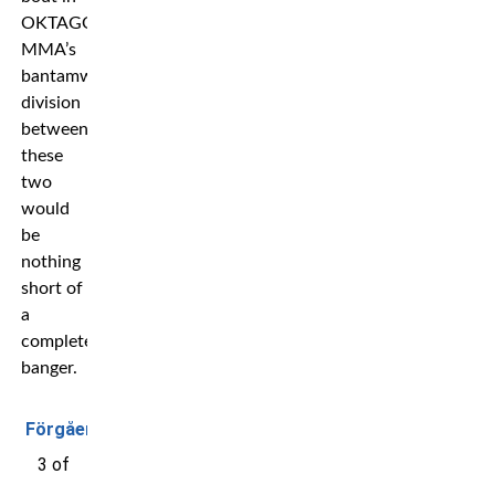
OKTAGON
MMA’s
bantamweight
division
between
these
two
would
be
nothing
short of
a
complete
banger.
Förgående
3 of