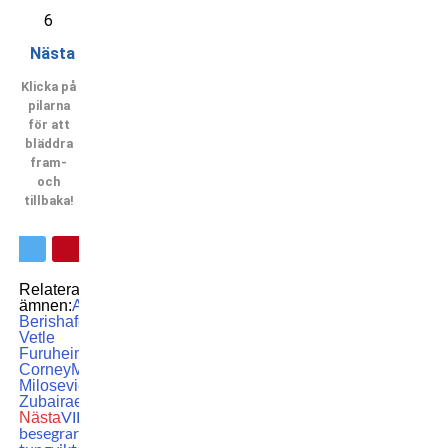
6
Nästa
Klicka på
pilarna
för att
bläddra
fram-
och
tillbaka!
Relaterade
ämnen:
Arlind
Berisha
featured
Jon
Vetle
Furuheim
Martin
Corney
MMA
Nikolija
Milosevic
Zelim
Zubairaev
Nästa
VIDEO: Här
besegrar UFC-