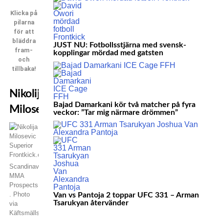
Klicka på
pilarna
för att
bläddra
JUST NU: Fotbollsstjärna med svensk-
fram-
kopplingar mördad med gatsten
och
tillbaka!
Nikolija
Bajad Damarkani kör två matcher på fyra
Milosevic
veckor: ”Tar mig närmare drömmen”
Scandinavian
MMA
Prospects
. Photo
Van vs Pantoja 2 toppar UFC 331 – Arman
Tsarukyan återvänder
via
Käftsmällspodden