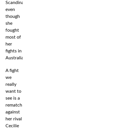
Scandinavia,
even
though
she
fought
most of
her
fights in
Australia.
A fight
we
really
want to
see is a
rematch
against
her rival
Cecilie