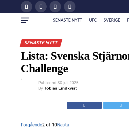
SENASTE NYTT
UFC
SVERIGE
SENASTE NYTT
Lista: Svenska Stjärnor
Challenge
Publicerat
30 juli 2025
By
Tobias Lindkvist
Förgående
2 of 10
Nästa