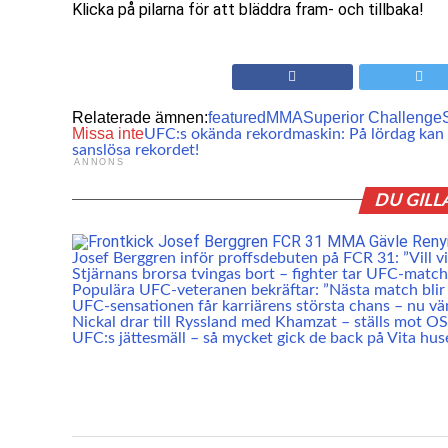
Klicka på pilarna för att bläddra fram- och tillbaka!
Relaterade ämnen:
featured
MMA
Superior Challenge
Missa inte
UFC:s okända rekordmaskin: På lördag kan 
sanslösa rekordet!
ANNONS
DU GILL
Josef Berggren inför proffsdebuten på FCR 31: ”Vill vis
Stjärnans brorsa tvingas bort – fighter tar UFC-match
Populära UFC-veteranen bekräftar: ”Nästa match blir 
UFC-sensationen får karriärens största chans – nu vä
Nickal drar till Ryssland med Khamzat – ställs mot O
UFC:s jättesmäll – så mycket gick de back på Vita hus