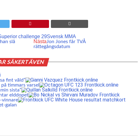
Superior challenge 29
Svensk MMA
Nästa
han slå
Jon Jones får TVÅ
rättegångsdatum
AR SÄKERT ÄVEN
a fint våld”
 på timmars varsel
min sista”
ntar elddopet
S-vinnare
et-galan