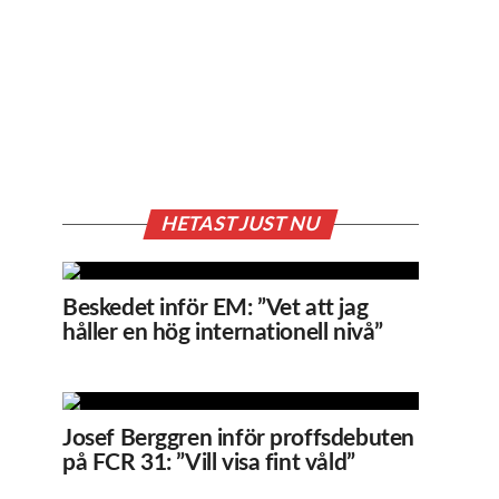
HETAST JUST NU
Beskedet inför EM: ”Vet att jag
håller en hög internationell nivå”
Josef Berggren inför proffsdebuten
på FCR 31: ”Vill visa fint våld”