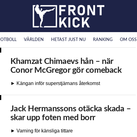
FOTBOLL
VÄRLDEN
HETAST JUST NU
RANKING
OM OSS
Khamzat Chimaevs hån – när
Conor McGregor gör comeback
► Kängan inför superstjärnans återkomst
Jack Hermanssons otäcka skada –
skar upp foten med borr
► Varning för känsliga tittare