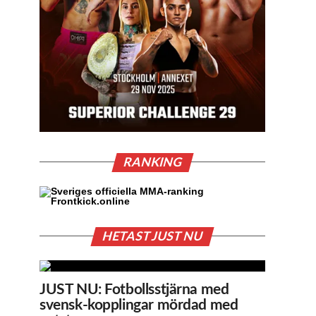
RANKING
HETAST JUST NU
JUST NU: Fotbollsstjärna med
svensk-kopplingar mördad med