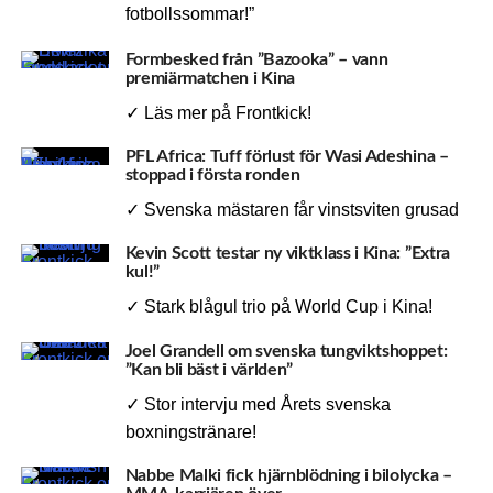
fotbollssommar!”
Formbesked från ”Bazooka” – vann
premiärmatchen i Kina
✓ Läs mer på Frontkick!
PFL Africa: Tuff förlust för Wasi Adeshina –
stoppad i första ronden
✓ Svenska mästaren får vinstsviten grusad
Kevin Scott testar ny viktklass i Kina: ”Extra
kul!”
✓ Stark blågul trio på World Cup i Kina!
Joel Grandell om svenska tungviktshoppet:
”Kan bli bäst i världen”
✓ Stor intervju med Årets svenska
boxningstränare!
Nabbe Malki fick hjärnblödning i bilolycka –