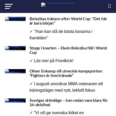
Belezikas tränare efter World Cup: ”Det här
är bara början”
✓ "Han kan slå de bästa boxarna i
framtiden"
Stopp i kvarten – Elwin Belezika föll i World
Cup
✓ Läs mer på Frontkick!
Oliver Enkamp vill utveckla kampsporten:
”Fighters är övertränade”
✓ I augusti anordnar MMA-veteranen ett
träningsläger med nytt, lekfullt fokus
Sveriges drömläge – kan redan vara klara för
16-delsfinal
✓ ”Vi vill ge svenska folket en