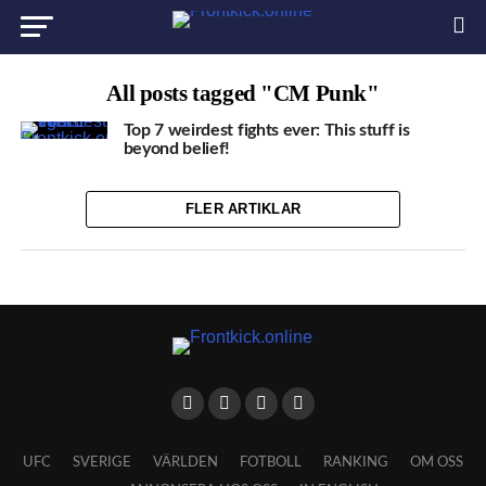
All posts tagged "CM Punk"
Top 7 weirdest fights ever: This stuff is
beyond belief!
FLER ARTIKLAR
UFC
SVERIGE
VÄRLDEN
FOTBOLL
RANKING
OM OSS