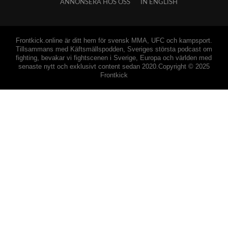
ANNONSERA HOS OSS
IN ENGLISH
Frontkick.online är ditt hem för svensk MMA, UFC och kampsport.
Tillsammans med Käftsmällspodden, Sveriges största podcast om
fighting, bevakar vi fightscenen i Sverige, Europa och världen med
senaste nytt och exklusivt content sedan 2020.Copyright © 2025
Frontkick