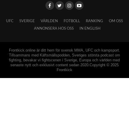
UFC
SVERIGE
VÄRLDEN
FOTBOLL
RANKING
OM OSS
ANNONSERA HOS OSS
IN ENGLISH
Frontkick.online är ditt hem för svensk MMA, UFC och kampsport.
Tillsammans med Käftsmällspodden, Sveriges största podcast om
fighting, bevakar vi fightscenen i Sverige, Europa och världen med
senaste nytt och exklusivt content sedan 2020.Copyright © 2025
Frontkick