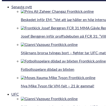
Senaste nytt
Beskedet inför EM: ”Vet att jag håller en hög interna
Josef Berggren inför proffsdebuten på FCR 31: ”Vill 
Stjärnans brorsa tvingas bort – fighter tar UFC-ma
Fotbollsspelare dödad av blixten
Nya Mike Tyson får VM-fajt – 21 år gammal!
UFC