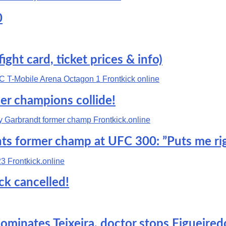
0
ght card, ticket prices & info)
mer champions collide!
ts former champ at UFC 300: ”Puts me rig
k cancelled!
 dominates Teixeira, doctor stops Figueir