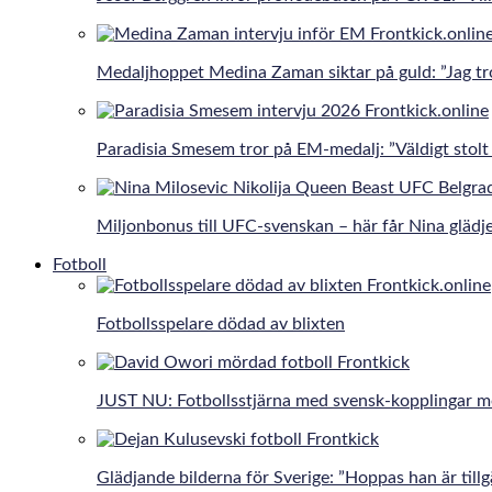
Medaljhoppet Medina Zaman siktar på guld: ”Jag tro
Paradisia Smesem tror på EM-medalj: ”Väldigt stolt 
Miljonbonus till UFC-svenskan – här får Nina gläd
Fotboll
Fotbollsspelare dödad av blixten
JUST NU: Fotbollsstjärna med svensk-kopplingar 
Glädjande bilderna för Sverige: ”Hoppas han är tillg