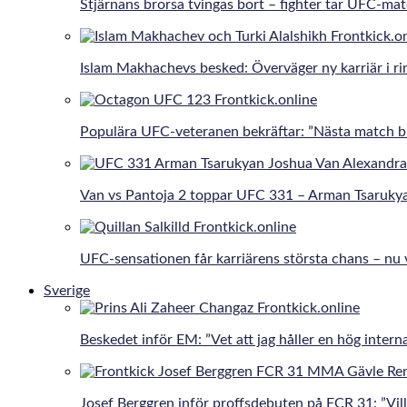
Stjärnans brorsa tvingas bort – fighter tar UFC-ma
Islam Makhachevs besked: Överväger ny karriär i r
Populära UFC-veteranen bekräftar: ”Nästa match bli
Van vs Pantoja 2 toppar UFC 331 – Arman Tsaruky
UFC-sensationen får karriärens största chans – nu 
Sverige
Beskedet inför EM: ”Vet att jag håller en hög interna
Josef Berggren inför proffsdebuten på FCR 31: ”Vill 