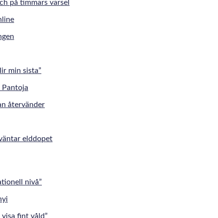
tch på timmars varsel
ingen
r min sista”
an återvänder
väntar elddopet
tionell nivå”
visa fint våld”