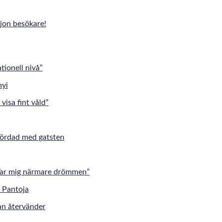
jon besökare!
tionell nivå”
visa fint våld”
mördad med gatsten
”Tar mig närmare drömmen”
an återvänder