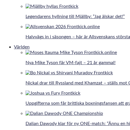
Legendarens hyllning till Mjällby: ”Jag älskar det!”
Halvvägs in i säsongen – här är Allsvenskans största
Världen
Nya Mike Tyson får VM-fajt – 21 år gammal!
Nickal drar till Ryssland med Khamzat – ställs mot
Uppgifterna som får brittiska boxningsfansen att gr
Dalian Dawody klar för ny ONE-match: ”Ännu en hi