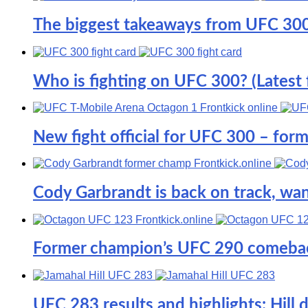
The biggest takeaways from UFC 30
Who is fighting on UFC 300? (Latest fi
New fight official for UFC 300 – for
Cody Garbrandt is back on track, wan
Former champion’s UFC 290 comebac
UFC 283 results and highlights: Hill