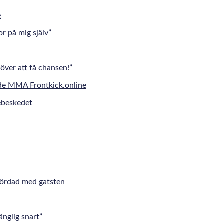
r på mig själv”
över att få chansen!”
jebeskedet
mördad med gatsten
änglig snart”