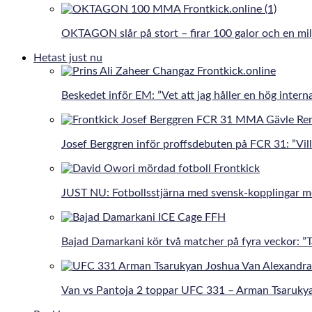
OKTAGON slår på stort – firar 100 galor och en mil
Hetast just nu
Beskedet inför EM: ”Vet att jag håller en hög interna
Josef Berggren inför proffsdebuten på FCR 31: ”Vill 
JUST NU: Fotbollsstjärna med svensk-kopplingar 
Bajad Damarkani kör två matcher på fyra veckor: 
Van vs Pantoja 2 toppar UFC 331 – Arman Tsaruky