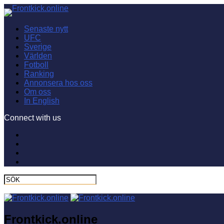
Senaste nytt
UFC
Sverige
Världen
Fotboll
Ranking
Annonsera hos oss
Om oss
In English
Connect with us
Frontkick.online