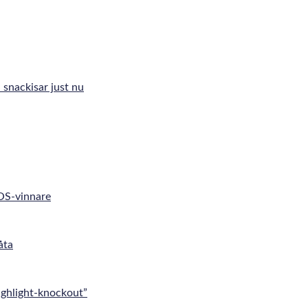
 snackisar just nu
 OS-vinnare
åta
ghlight-knockout”