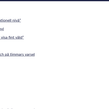
tionell nivå”
visa fint våld”
tch på timmars varsel