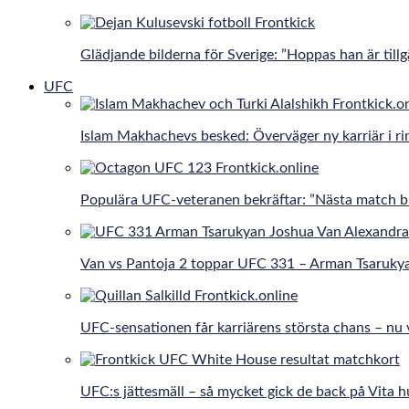
Glädjande bilderna för Sverige: ”Hoppas han är tillg
UFC
Islam Makhachevs besked: Överväger ny karriär i r
Populära UFC-veteranen bekräftar: ”Nästa match bli
Van vs Pantoja 2 toppar UFC 331 – Arman Tsaruky
UFC-sensationen får karriärens största chans – nu 
UFC:s jättesmäll – så mycket gick de back på Vita h