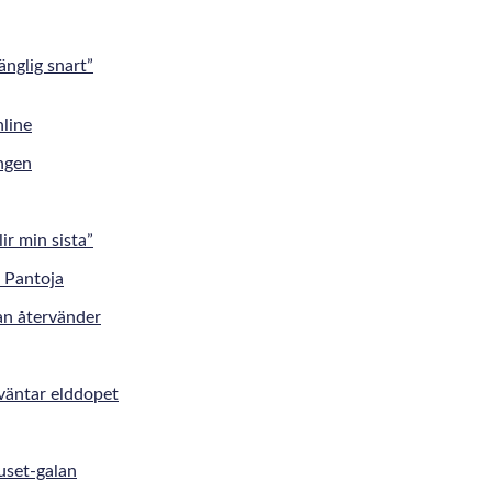
änglig snart”
ingen
r min sista”
an återvänder
väntar elddopet
uset-galan