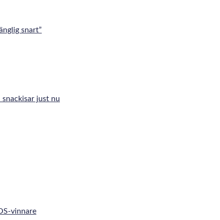
änglig snart”
 snackisar just nu
 OS-vinnare