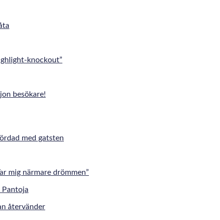
åta
ghlight-knockout”
jon besökare!
mördad med gatsten
”Tar mig närmare drömmen”
an återvänder