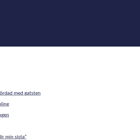
mördad med gatsten
ingen
r min sista”