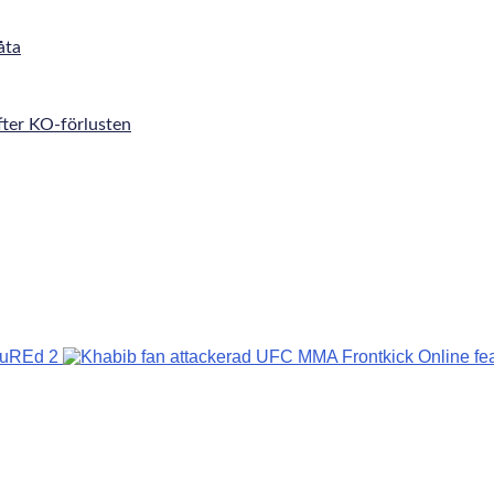
åta
fter KO-förlusten