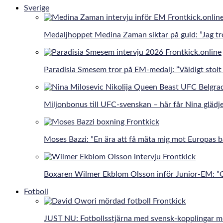
Sverige
Medaljhoppet Medina Zaman siktar på guld: ”Jag tro
Paradisia Smesem tror på EM-medalj: ”Väldigt stolt 
Miljonbonus till UFC-svenskan – här får Nina gläd
Moses Bazzi: ”En ära att få mäta mig mot Europas b
Boxaren Wilmer Ekblom Olsson inför Junior-EM: ”Går
Fotboll
JUST NU: Fotbollsstjärna med svensk-kopplingar 