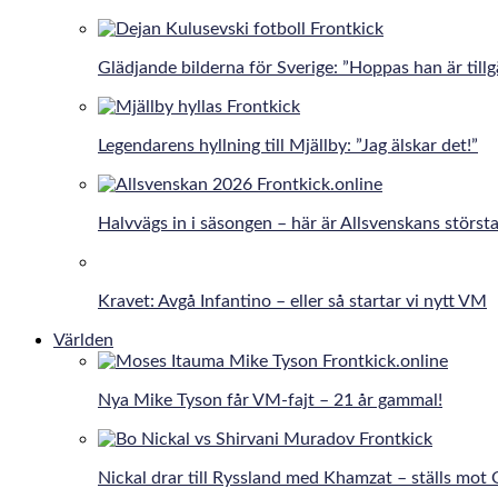
Glädjande bilderna för Sverige: ”Hoppas han är tillg
Legendarens hyllning till Mjällby: ”Jag älskar det!”
Halvvägs in i säsongen – här är Allsvenskans största
Kravet: Avgå Infantino – eller så startar vi nytt VM
Världen
Nya Mike Tyson får VM-fajt – 21 år gammal!
Nickal drar till Ryssland med Khamzat – ställs mot