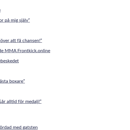
r på mig själv”
över att få chansen!”
jebeskedet
ästa boxare”
 alltid för medalj!”
mördad med gatsten