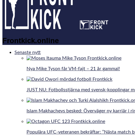
Frontkick.online
Senaste nytt
Nya Mike Tyson får VM-fajt – 21 år gammal!
JUST NU: Fotbollsstjärna med svensk-kopplingar 
Islam Makhachevs besked: Överväger ny karriär i r
Populära UFC-veteranen bekräftar: ”Nästa match bli