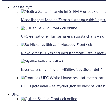
Senaste nytt
Medaljhoppet Medina Zaman siktar på guld: ”Jag tro
UFC-sensationen får karriärens största chans – nu 
Nickal drar till Ryssland med Khamzat – ställs mot
Legendarens hyllning till Mjällby: ”Jag älskar det!”
UFC:s jättesmäll – så mycket gick de back på Vita h
UFC