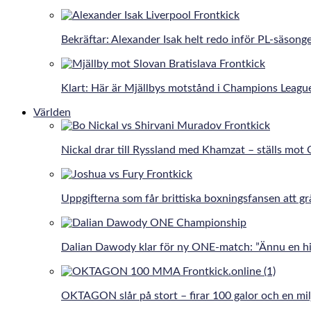
Bekräftar: Alexander Isak helt redo inför PL-säsong
Klart: Här är Mjällbys motstånd i Champions Leagu
Världen
Nickal drar till Ryssland med Khamzat – ställs mot
Uppgifterna som får brittiska boxningsfansen att gr
Dalian Dawody klar för ny ONE-match: ”Ännu en hi
OKTAGON slår på stort – firar 100 galor och en mil