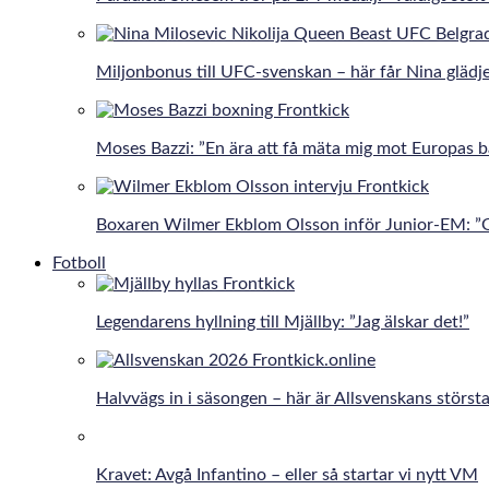
Miljonbonus till UFC-svenskan – här får Nina gläd
Moses Bazzi: ”En ära att få mäta mig mot Europas b
Boxaren Wilmer Ekblom Olsson inför Junior-EM: ”Går
Fotboll
Legendarens hyllning till Mjällby: ”Jag älskar det!”
Halvvägs in i säsongen – här är Allsvenskans största
Kravet: Avgå Infantino – eller så startar vi nytt VM