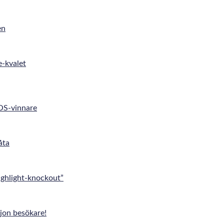
en
e-kvalet
 OS-vinnare
åta
ghlight-knockout”
jon besökare!