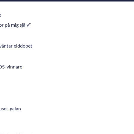
r på mig själv”
väntar elddopet
 OS-vinnare
uset-galan