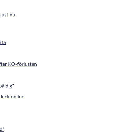
just nu
åta
fter KO-förlusten
på dig”
d”