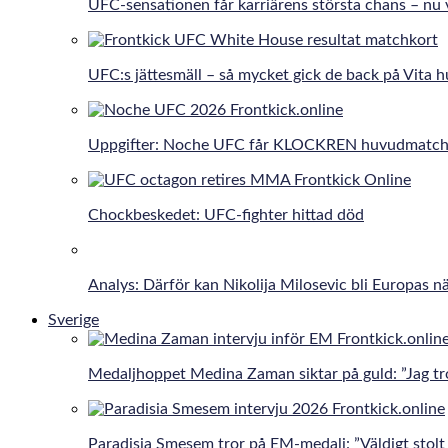
UFC-sensationen får karriärens största chans – nu 
UFC:s jättesmäll – så mycket gick de back på Vita h
Uppgifter: Noche UFC får KLOCKREN huvudmatc
Chockbeskedet: UFC-fighter hittad död
Analys: Därför kan Nikolija Milosevic bli Europas 
Sverige
Medaljhoppet Medina Zaman siktar på guld: ”Jag tro
Paradisia Smesem tror på EM-medalj: ”Väldigt stolt 