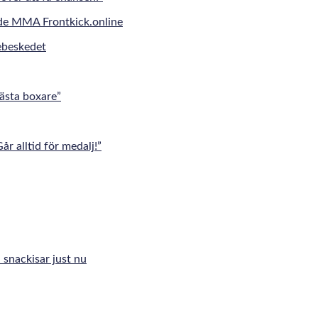
jebeskedet
ästa boxare”
 alltid för medalj!”
 snackisar just nu