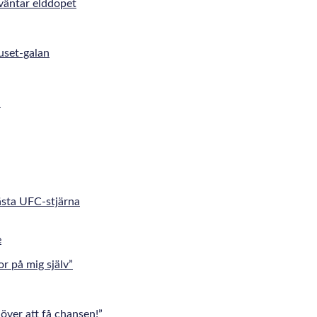
väntar elddopet
uset-galan
h
nästa UFC-stjärna
r på mig själv”
över att få chansen!”