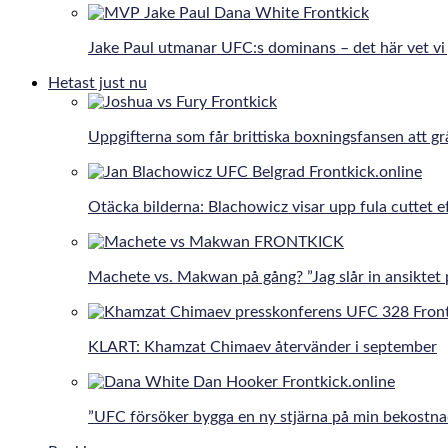
Jake Paul utmanar UFC:s dominans – det här vet vi 
Hetast just nu
Uppgifterna som får brittiska boxningsfansen att gr
Otäcka bilderna: Blachowicz visar upp fula cuttet e
Machete vs. Makwan på gång? ”Jag slår in ansiktet 
KLART: Khamzat Chimaev återvänder i september
”UFC försöker bygga en ny stjärna på min bekostna