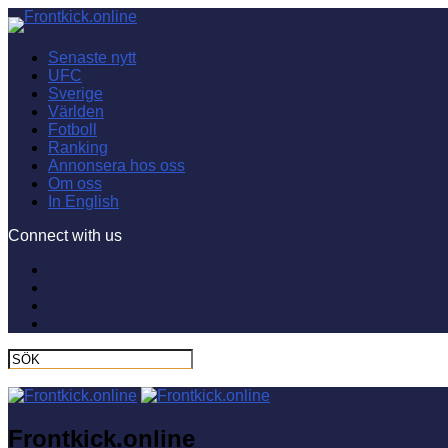
Senaste nytt
UFC
Sverige
Världen
Fotboll
Ranking
Annonsera hos oss
Om oss
In English
Connect with us
Frontkick.online