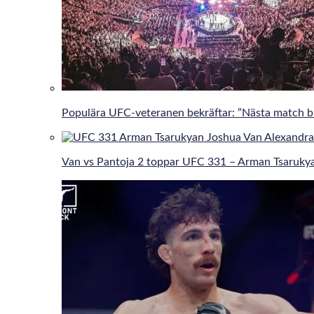
Populära UFC-veteranen bekräftar: ”Nästa match bli
Van vs Pantoja 2 toppar UFC 331 – Arman Tsaruky