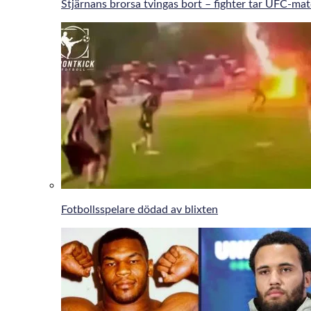
Stjärnans brorsa tvingas bort – fighter tar UFC-ma
Fotbollsspelare dödad av blixten