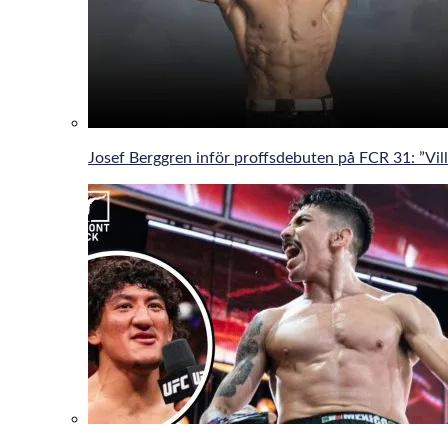
Josef Berggren inför proffsdebuten på FCR 31: ”Vill 