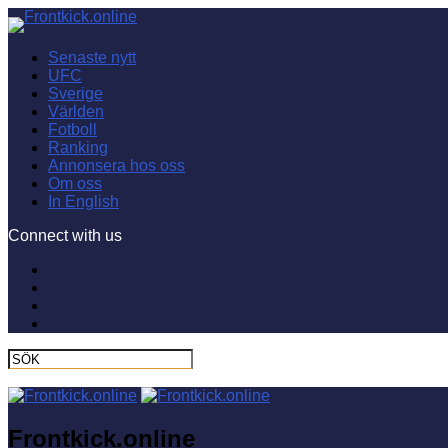
Senaste nytt
UFC
Sverige
Världen
Fotboll
Ranking
Annonsera hos oss
Om oss
In English
Connect with us
Frontkick.online