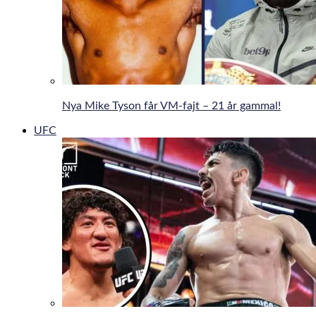
Nya Mike Tyson får VM-fajt – 21 år gammal!
UFC