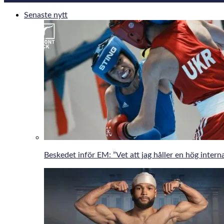
Senaste nytt
Beskedet inför EM: ”Vet att jag håller en hög interna