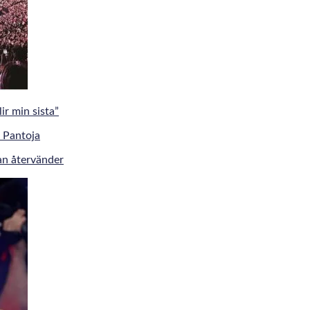
r min sista”
an återvänder