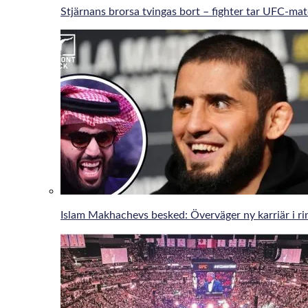
Stjärnans brorsa tvingas bort – fighter tar UFC-ma
Islam Makhachevs besked: Överväger ny karriär i r