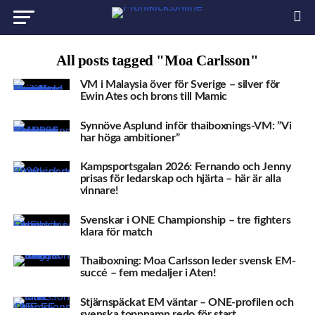
All posts tagged "Moa Carlsson"
VM i Malaysia över för Sverige – silver för
Ewin Ates och brons till Mamic
Synnöve Asplund inför thaiboxnings-VM: ”Vi
har höga ambitioner”
Kampsportsgalan 2026: Fernando och Jenny
prisas för ledarskap och hjärta – här är alla
vinnare!
Svenskar i ONE Championship – tre fighters
klara för match
Thaiboxning: Moa Carlsson leder svensk EM-
succé – fem medaljer i Aten!
Stjärnspäckat EM väntar – ONE-profilen och
svenska toppnamn redo för start