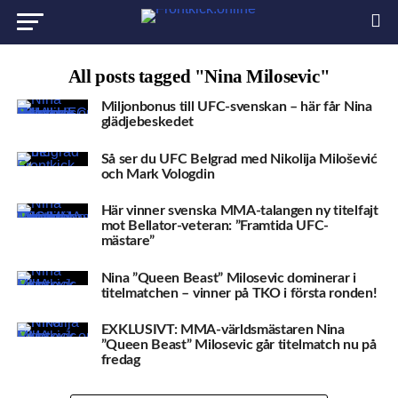
All posts tagged "Nina Milosevic"
Miljonbonus till UFC-svenskan – här får Nina
glädjebeskedet
Så ser du UFC Belgrad med Nikolija Milošević
och Mark Vologdin
Här vinner svenska MMA-talangen ny titelfajt
mot Bellator-veteran: ”Framtida UFC-
mästare”
Nina ”Queen Beast” Milosevic dominerar i
titelmatchen – vinner på TKO i första ronden!
EXKLUSIVT: MMA-världsmästaren Nina
”Queen Beast” Milosevic går titelmatch nu på
fredag