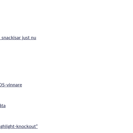
 snackisar just nu
 OS-vinnare
åta
ghlight-knockout”