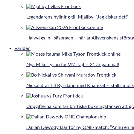
Legendarens hyllning till Mjällby: ”Jag älskar det!”
Halvvägs in i säsongen – här är Allsvenskans största
Världen
Nya Mike Tyson får VM-fajt – 21 år gammal!
Nickal drar till Ryssland med Khamzat – ställs mot
Uppgifterna som får brittiska boxningsfansen att gr
Dalian Dawody klar för ny ONE-match: ”Ännu en hi