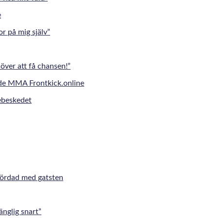
r på mig själv”
över att få chansen!”
jebeskedet
mördad med gatsten
änglig snart”