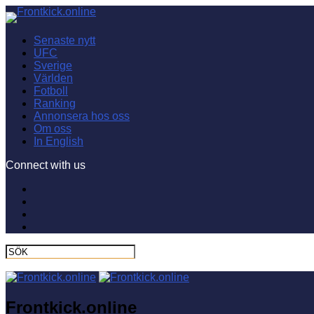
Senaste nytt
UFC
Sverige
Världen
Fotboll
Ranking
Annonsera hos oss
Om oss
In English
Connect with us
Frontkick.online