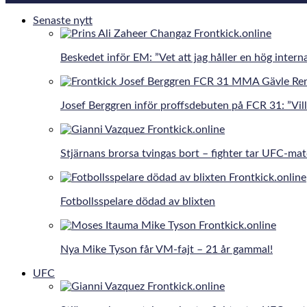
Senaste nytt
Beskedet inför EM: ”Vet att jag håller en hög interna
Josef Berggren inför proffsdebuten på FCR 31: ”Vill 
Stjärnans brorsa tvingas bort – fighter tar UFC-ma
Fotbollsspelare dödad av blixten
Nya Mike Tyson får VM-fajt – 21 år gammal!
UFC