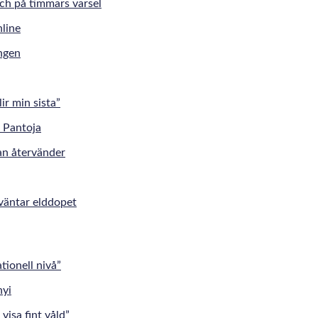
tch på timmars varsel
ingen
r min sista”
an återvänder
väntar elddopet
tionell nivå”
visa fint våld”