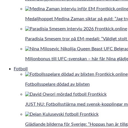
Medaljhoppet Medina Zaman siktar på guld: ”Jag tro
Paradisia Smesem tror på EM-medalj: ”Väldigt stolt 
Miljonbonus till UFC-svenskan – här får Nina gläd
Fotboll
Fotbollsspelare dödad av blixten
JUST NU: Fotbollsstjärna med svensk-kopplingar 
Glädjande bilderna för Sverige: ”Hoppas han är tillg