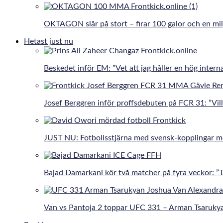
OKTAGON slår på stort – firar 100 galor och en mil
Hetast just nu
Beskedet inför EM: ”Vet att jag håller en hög interna
Josef Berggren inför proffsdebuten på FCR 31: ”Vill 
JUST NU: Fotbollsstjärna med svensk-kopplingar 
Bajad Damarkani kör två matcher på fyra veckor: 
Van vs Pantoja 2 toppar UFC 331 – Arman Tsaruky