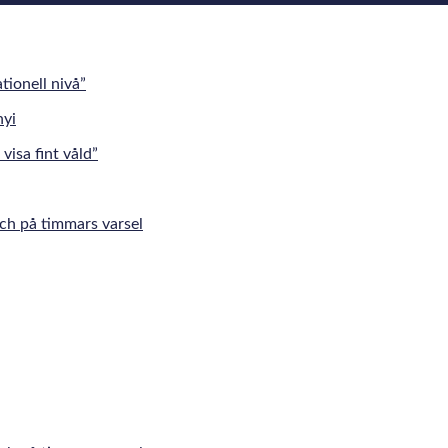
tionell nivå”
visa fint våld”
tch på timmars varsel