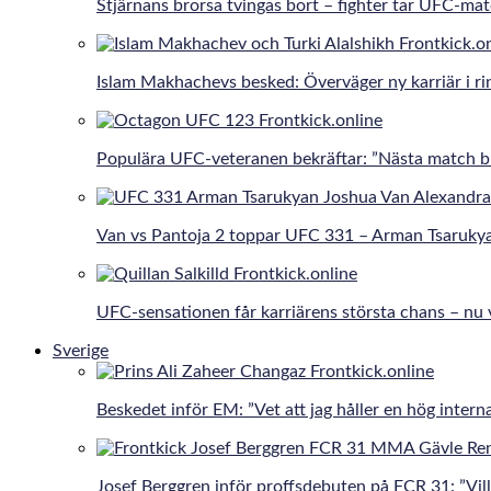
Stjärnans brorsa tvingas bort – fighter tar UFC-ma
Islam Makhachevs besked: Överväger ny karriär i r
Populära UFC-veteranen bekräftar: ”Nästa match bli
Van vs Pantoja 2 toppar UFC 331 – Arman Tsaruky
UFC-sensationen får karriärens största chans – nu 
Sverige
Beskedet inför EM: ”Vet att jag håller en hög interna
Josef Berggren inför proffsdebuten på FCR 31: ”Vill 