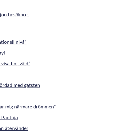
jon besökare!
tionell nivå”
visa fint våld”
mördad med gatsten
”Tar mig närmare drömmen”
an återvänder