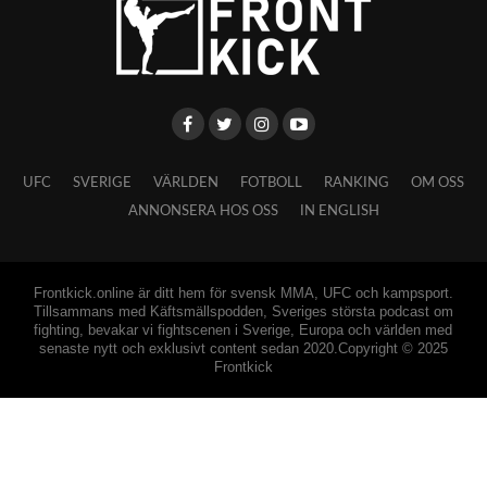
UFC
SVERIGE
VÄRLDEN
FOTBOLL
RANKING
OM OSS
ANNONSERA HOS OSS
IN ENGLISH
Frontkick.online är ditt hem för svensk MMA, UFC och kampsport.
Tillsammans med Käftsmällspodden, Sveriges största podcast om
fighting, bevakar vi fightscenen i Sverige, Europa och världen med
senaste nytt och exklusivt content sedan 2020.Copyright © 2025
Frontkick