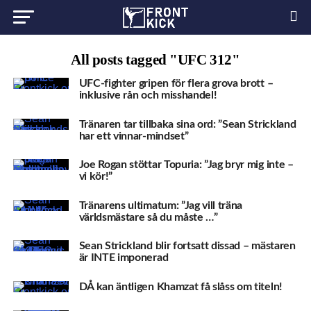
All posts tagged "UFC 312"
UFC-fighter gripen för flera grova brott –
inklusive rån och misshandel!
Tränaren tar tillbaka sina ord: ”Sean Strickland
har ett vinnar-mindset”
Joe Rogan stöttar Topuria: ”Jag bryr mig inte –
vi kör!”
Tränarens ultimatum: ”Jag vill träna
världsmästare så du måste …”
Sean Strickland blir fortsatt dissad – mästaren
är INTE imponerad
DÅ kan äntligen Khamzat få slåss om titeln!