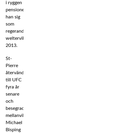
i ryggen
pensionerade
han sig
som
regerande
welterviktsmästare
2013.
St-
Pierre
återvände
till UFC
fyra år
senare
och
besegrade
mellanviktsmästaren
Michael
Bisping