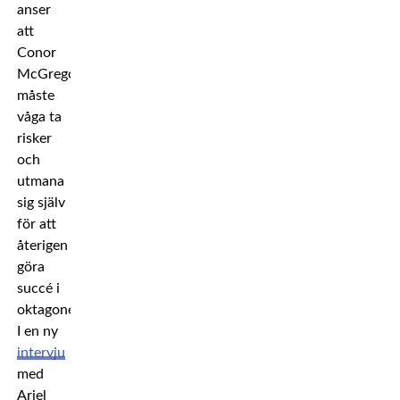
anser
att
Conor
McGregor
måste
våga ta
risker
och
utmana
sig själv
för att
återigen
göra
succé i
oktagonen.
I en ny
intervju
med
Ariel