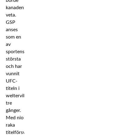
borde
kanadensaren
veta.
GSP
anses
som en
av
sportens
största
och har
vunnit
UFC-
titeln i
weltervikt
tre
gånger.
Med nio
raka
titelförsvar