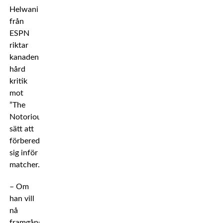
Helwani
från
ESPN
riktar
kanadensaren
hård
kritik
mot
”The
Notorious”
sätt att
förbereda
sig inför
matcher.
– Om
han vill
nå
framgång