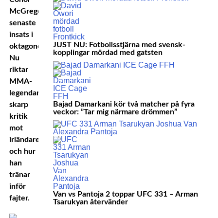
McGregors
senaste
insats i
JUST NU: Fotbollsstjärna med svensk-
oktagonen.
kopplingar mördad med gatsten
Nu
riktar
MMA-
legendaren
Bajad Damarkani kör två matcher på fyra
skarp
veckor: ”Tar mig närmare drömmen”
kritik
mot
irländaren
och hur
han
tränar
inför
Van vs Pantoja 2 toppar UFC 331 – Arman
fajter.
Tsarukyan återvänder