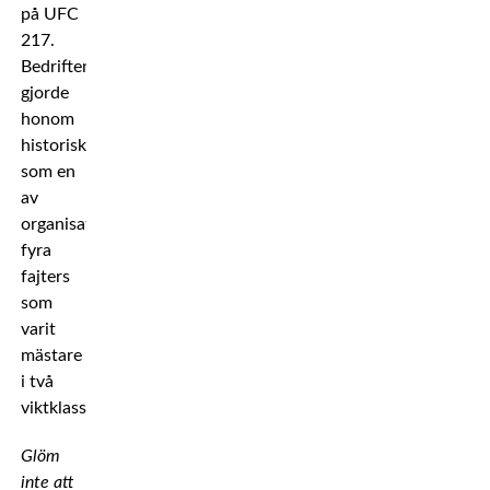
på UFC
217.
Bedriften
gjorde
honom
historisk
som en
av
organisationens
fyra
fajters
som
varit
mästare
i två
viktklasser.
Glöm
inte att