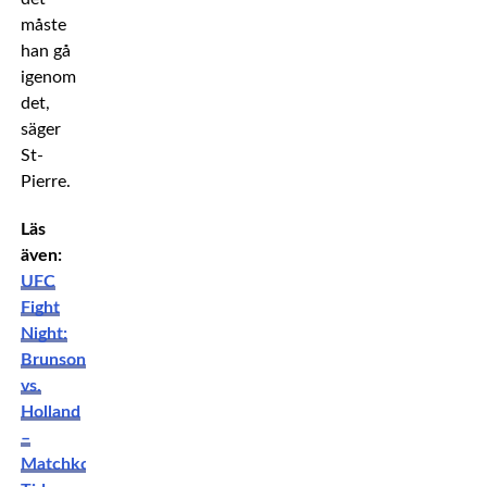
måste
han gå
igenom
det,
säger
St-
Pierre.
Läs
även:
UFC
Fight
Night:
Brunson
vs.
Holland
–
Matchkort,