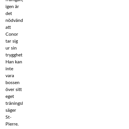
igen är
det
nödvändigt
att
Conor
tar sig
ur sin
trygghetszon.
Han kan
inte
vara
bossen
över sitt
eget
träningsläger,
säger
St-
Pierre.