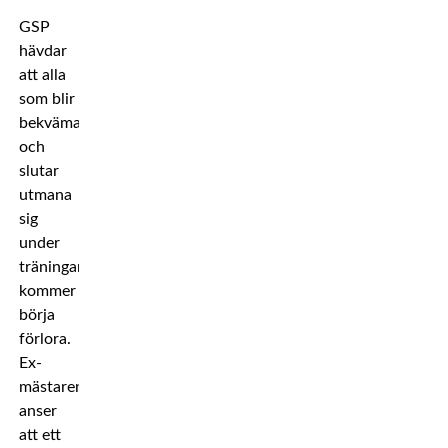
GSP
hävdar
att alla
som blir
bekväma
och
slutar
utmana
sig
under
träningarna
kommer
börja
förlora.
Ex-
mästaren
anser
att ett