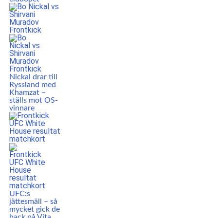
Nickal drar till
Ryssland med
Khamzat –
ställs mot OS-
vinnare
UFC:s
jättesmäll – så
mycket gick de
back på Vita