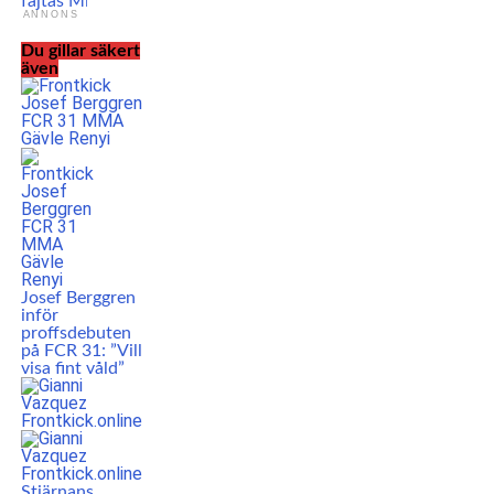
fajtas Mike Tyson igen
ANNONS
Du gillar säkert
även
Josef Berggren
inför
proffsdebuten
på FCR 31: ”Vill
visa fint våld”
Stjärnans