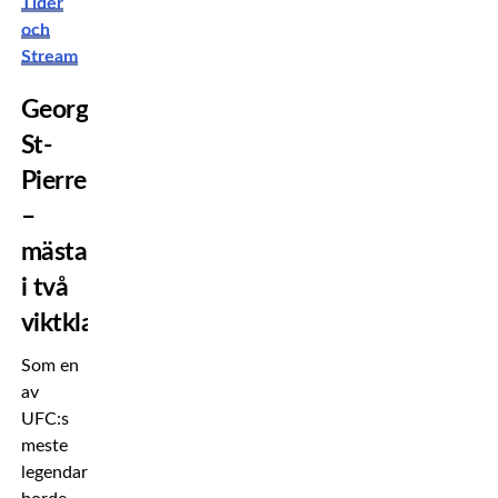
Tider
och
Stream
Georges
St-
Pierre
–
mästare
i två
viktklasser
Som en
av
UFC:s
meste
legendarer