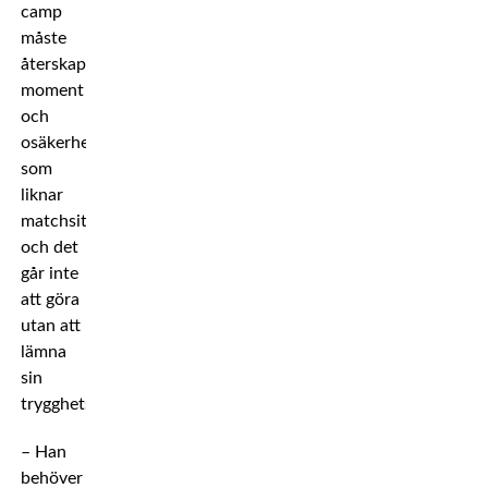
camp
måste
återskapa
moment
och
osäkerhet
som
liknar
matchsituationen,
och det
går inte
att göra
utan att
lämna
sin
trygghetszon.
– Han
behöver