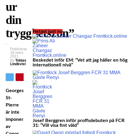
ur
din
trygghetszon”
Hetast just nu
Publicerat
18 mars
2021
Beskedet inför EM: ”Vet att jag håller en hög
By
Tobias
Lindkvist
internationell nivå”
Georges
St-
Pierre
är inte
imponerad
Josef Berggren inför proffsdebuten på FCR
31: ”Vill visa fint våld”
av
Conor