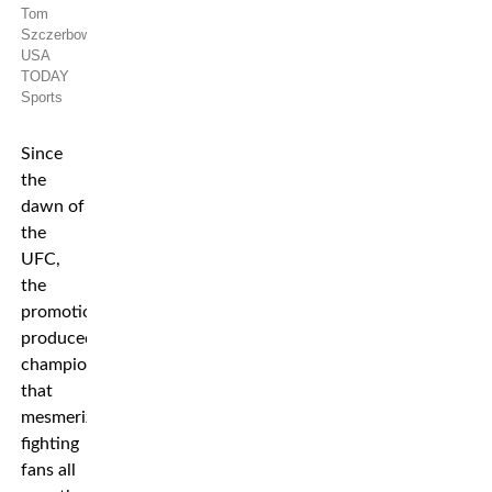
Tom
Szczerbowski-
USA
TODAY
Sports
Since
the
dawn of
the
UFC,
the
promotion
produced
champions
that
mesmerized
fighting
fans all