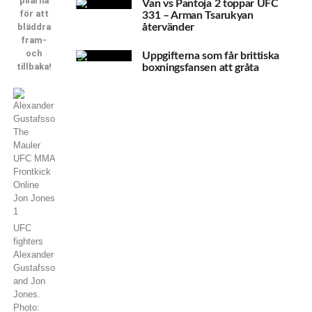
pilarna
Van vs Pantoja 2 toppar UFC
för att
331 – Arman Tsarukyan
bläddra
återvänder
fram-
och
Uppgifterna som får brittiska
tillbaka!
boxningsfansen att gråta
UFC
fighters
Alexander
Gustafsson
and Jon
Jones.
Photo: