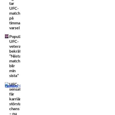
tar
UFC-
match
på
timmars
varsel
Populära
UFC-
veteranen
bekräftar:
”Nästa
match
blir
min
sista”
UFC-
sensationen
får
karriärens
största
chans
– nu