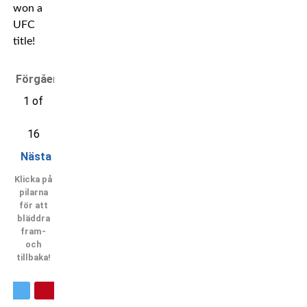
won a
UFC
title!
Förgående
1 of
16
Nästa
Klicka på
pilarna
för att
bläddra
fram-
och
tillbaka!