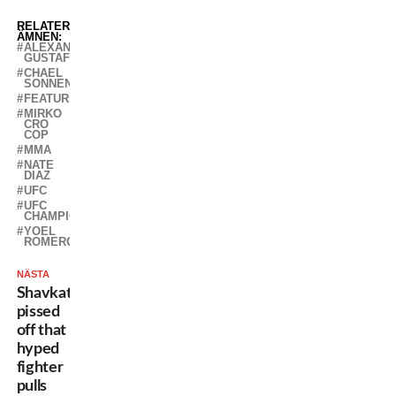
RELATERADE
ÄMNEN:
ALEXANDER
GUSTAFSSON
CHAEL
SONNEN
FEATURED
MIRKO
CRO
COP
MMA
NATE
DIAZ
UFC
UFC
CHAMPIONS
YOEL
ROMERO
NÄSTA
Shavkat
pissed
off that
hyped
fighter
pulls