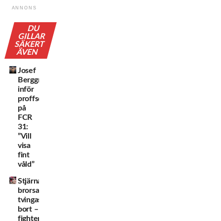
ANNONS
DU
GILLAR
SÄKERT
ÄVEN
Josef
Berggren
inför
proffsdebuten
på
FCR
31:
”Vill
visa
fint
våld”
Stjärnans
brorsa
tvingas
bort –
fighter