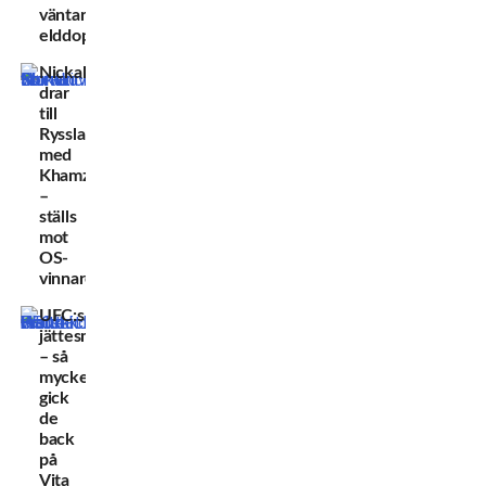
väntar
elddopet
Nickal
drar
till
Ryssland
med
Khamzat
–
ställs
mot
OS-
vinnare
UFC:s
jättesmäll
– så
mycket
gick
de
back
på
Vita