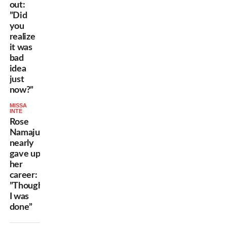
out:
”Did
you
realize
it was
bad
idea
just
now?”
MISSA
INTE
Rose
Namajunas
nearly
gave up
her
career:
”Thought
I was
done”