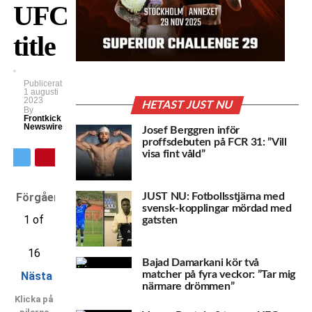
UFC
title
Publicerat
1 augusti
2023
HETAST JUST NU
By
Frontkick
Newswire
Josef Berggren inför
proffsdebuten på FCR 31: ”Vill
visa fint våld”
Förgående
JUST NU: Fotbollsstjärna med
svensk-kopplingar mördad med
1 of
gatsten
16
Bajad Damarkani kör två
matcher på fyra veckor: ”Tar mig
Nästa
närmare drömmen”
Klicka på