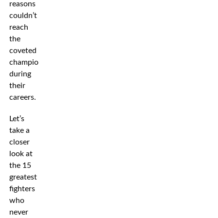
reasons
couldn’t
reach
the
coveted
championship
during
their
careers.
Let’s
take a
closer
look at
the 15
greatest
fighters
who
never