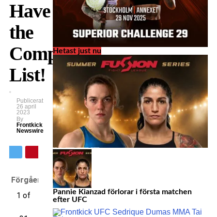
Have
the
Complete
Hetast just nu
List!
Publicerat
26 april
2023
By
Frontkick
Newswire
Förgående
Pannie Kianzad förlorar i första matchen
1 of
efter UFC