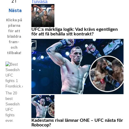
21
Nästa
Klicka på
pilarna
UFC:s märkliga logik: Vad krävs egentligen
för att
för att få behålla sitt kontrakt?
bläddra
fram-
och
tillbaka!
The 20
best
Swedish
UFC
fights
Kadestams rival lämnar ONE – UFC nästa för
ever.
Robocop?