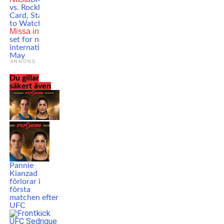
vs. Rockhold – Fight
Card, Start time & How
to Watch
Missa inte
Robin Roos
set for new tough
international fight in
May
ANNONS
Du gillar
säkert även
Pannie
Kianzad
förlorar i
första
matchen efter
UFC