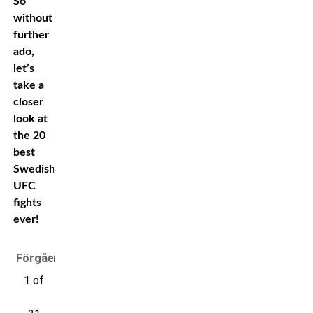
So
without
further
ado,
let’s
take a
closer
look at
the 20
best
Swedish
UFC
fights
ever!
Förgående
1 of