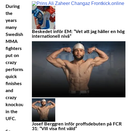
During
the
years
many
Beskedet inför EM: ”Vet att jag håller en hög
Swedish
internationell nivå”
MMA
fighters
put on
crazy
performances,
quick
finishes
and
crazy
knockouts
in the
UFC.
Josef Berggren inför proffsdebuten på FCR
31: ”Vill visa fint våld”