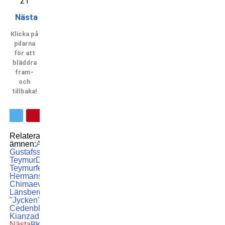
21
Nästa
Klicka på
pilarna
för att
bläddra
fram-
och
tillbaka!
Relaterade
ämnen:
Alexander
Gustafsson
Daniel
Teymur
David
Teymur
featured
Jack
Hermansson
Khamzat
Chimaev
Lina
Länsberg
Magnus
"Jycken"
Cedenblad
MMA
Pannie
Kianzad
Sweden
UFC
Nästa
BKFC 41: Perry