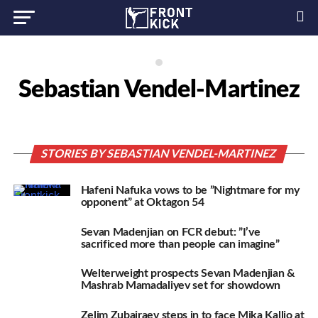
Sebastian Vendel-Martinez
STORIES BY SEBASTIAN VENDEL-MARTINEZ
Hafeni Nafuka vows to be ”Nightmare for my
opponent” at Oktagon 54
Sevan Madenjian on FCR debut: ”I’ve
sacrificed more than people can imagine”
Welterweight prospects Sevan Madenjian &
Mashrab Mamadaliyev set for showdown
Zelim Zubairaev steps in to face Mika Kallio at