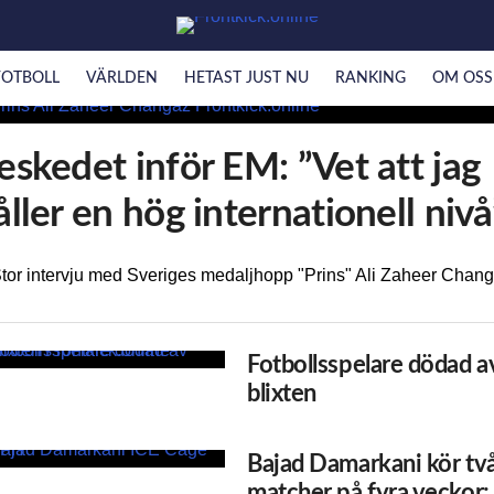
FOTBOLL
VÄRLDEN
HETAST JUST NU
RANKING
OM OSS
eskedet inför EM: ”Vet att jag
åller en hög internationell nivå
tor intervju med Sveriges medaljhopp "Prins" Ali Zaheer Chang
Fotbollsspelare dödad a
blixten
Bajad Damarkani kör tv
matcher på fyra veckor: