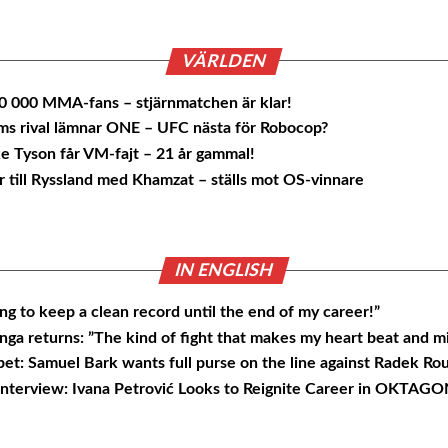
VÄRLDEN
60 000 MMA-fans – stjärnmatchen är klar!
s rival lämnar ONE – UFC nästa för Robocop?
e Tyson får VM-fajt – 21 år gammal!
r till Ryssland med Khamzat – ställs mot OS-vinnare
IN ENGLISH
ng to keep a clean record until the end of my career!”
ga returns: ”The kind of fight that makes my heart beat and m
bet: Samuel Bark wants full purse on the line against Radek Rou
 interview: Ivana Petrović Looks to Reignite Career in OKTAG