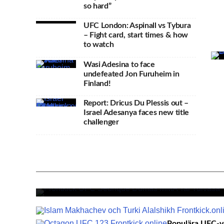
so hard”
UFC London: Aspinall vs Tybura
– Fight card, start times & how
to watch
Wasi Adesina to face
undefeated Jon Furuheim in
Finland!
Report: Dricus Du Plessis out –
Israel Adesanya faces new title
challenger
UFC:s märkliga logik: Vad kr
egentligen för att få behålla s
kontrakt?
Populära UFC-ve