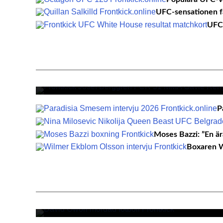
UFC-sensationen få
UFC:
Josef Berggren inför
proffsdebuten på FCR 31: ”Vi
visa fint våld”
P
Moses Bazzi: ”En är
Boxaren Wi
JUST NU: Fotbollsstjärna me
svensk-kopplingar mördad 
gatsten