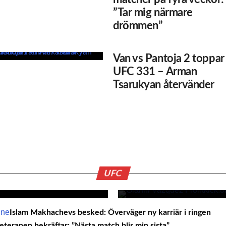
”Tar mig närmare
drömmen”
Van vs Pantoja 2 toppar
UFC 331 – Arman
Tsarukyan återvänder
ävs
Stjärnans brorsa
itt
fighter tar UFC
timmars varsel
UFC
Islam Makhachevs besked: Överväger ny karriär i ringen
teranen bekräftar: ”Nästa match blir min sista”