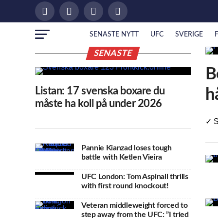
SENASTE NYTT
UFC
SVERIGE
SENASTE
B
Listan: 17 svenska boxare du
h
måste ha koll på under 2026
✓ S
Pannie Kianzad loses tough
battle with Ketlen Vieira
UFC London: Tom Aspinall thrills
with first round knockout!
Veteran middleweight forced to
step away from the UFC: ”I tried