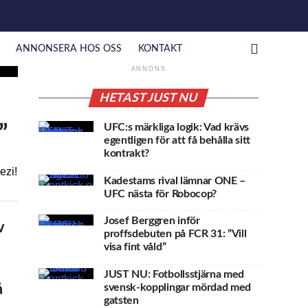
ANNONSERA HOS OSS
KONTAKT
ANNONS
HETAST JUST NU
”
UFC:s märkliga logik: Vad krävs
egentligen för att få behålla sitt
kontrakt?
ezi!
Kadestams rival lämnar ONE –
UFC nästa för Robocop?
Josef Berggren inför
v
proffsdebuten på FCR 31: ”Vill
visa fint våld”
JUST NU: Fotbollsstjärna med
svensk-kopplingar mördad med
å
gatsten