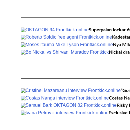
Supergalan lockar 
Kadestam
Nya Mik
Nickal dra
”Goi
Costas Nan
Risky 
Exclusive