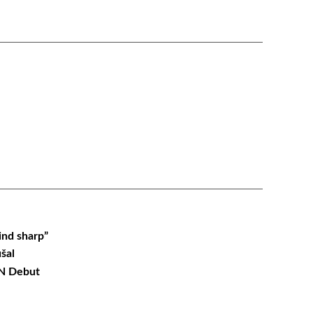
ind sharp”
šal
ON Debut