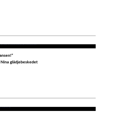
Medina Zaman
Jag tror på mig
hansen!”
r Nina glädjebeskedet
na för Sverige:
illgänglig