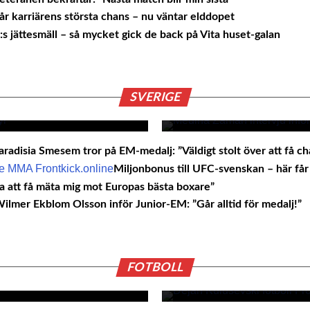
r karriärens största chans – nu väntar elddopet
s jättesmäll – så mycket gick de back på Vita huset-galan
Medaljhoppet 
ll
siktar på guld: ”
själv”
SVERIGE
aradisia Smesem tror på EM-medalj: ”Väldigt stolt över att få c
Miljonbonus till UFC-svenskan – här få
a att få mäta mig mot Europas bästa boxare”
lmer Ekblom Olsson inför Junior-EM: ”Går alltid för medalj!”
d
Glädjande bilder
med
”Hoppas han är t
snart”
FOTBOLL