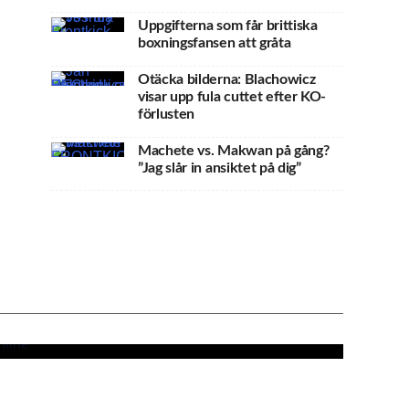
Uppgifterna som får brittiska
boxningsfansen att gråta
Otäcka bilderna: Blachowicz
visar upp fula cuttet efter KO-
förlusten
Machete vs. Makwan på gång?
”Jag slår in ansiktet på dig”
 tvingas bort –
-match på