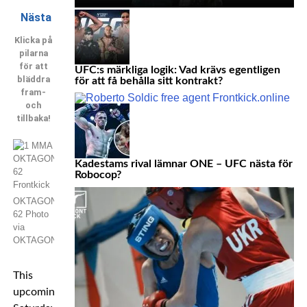
Nästa
Klicka på
pilarna
för att
UFC:s märkliga logik: Vad krävs egentligen
bläddra
för att få behålla sitt kontrakt?
fram-
och
tillbaka!
Kadestams rival lämnar ONE – UFC nästa för
Robocop?
OKTAGON
62 Photo
via
OKTAGON
This
upcoming