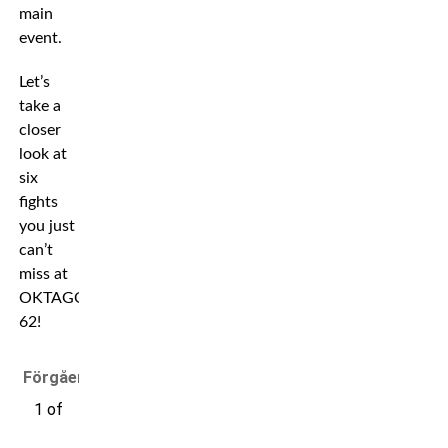
main
event.
Let’s
take a
closer
look at
six
fights
you just
can’t
miss at
OKTAGON
62!
Förgående
1 of