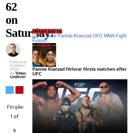
62
on
Saturday!
Hetast just nu
Publicerat
8 oktober
Pannie Kianzad förlorar första matchen efter
2024
By
Tobias
UFC
Lindkvist
Förgående
1 of
9