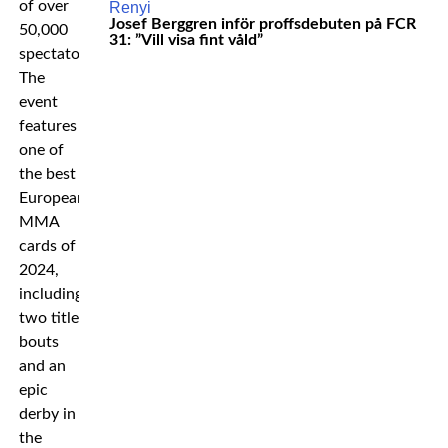
of over
Josef Berggren inför proffsdebuten på FCR
50,000
31: ”Vill visa fint våld”
spectators.
The
event
features
one of
the best
European
MMA
cards of
2024,
including
two title
bouts
and an
epic
derby in
the