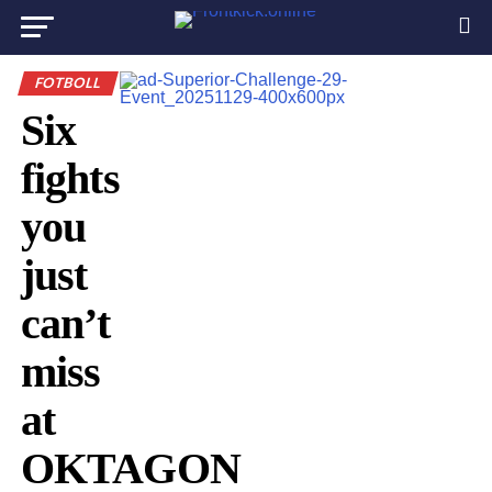
FOTBOLL
Six
fights
you
just
can’t
miss
at
OKTAGON