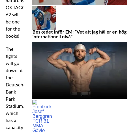
Saturday’s
OKTAGON
62 will
be one
for the
Beskedet inför EM: ”Vet att jag håller en hög
books!
internationell nivå”
The
fights
will go
down at
the
Deutsche
Bank
Park
Stadium,
which
has a
capacity