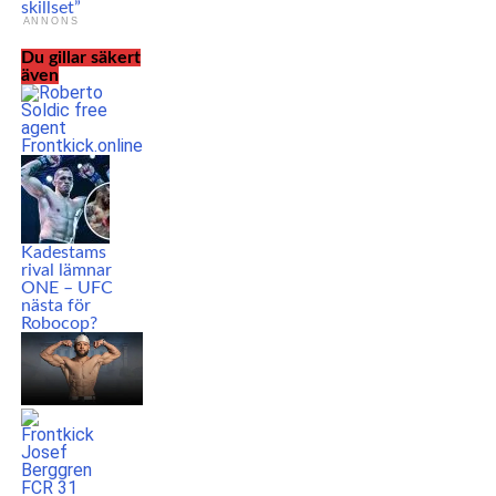
skillset”
ANNONS
Du gillar säkert
även
Kadestams
rival lämnar
ONE – UFC
nästa för
Robocop?