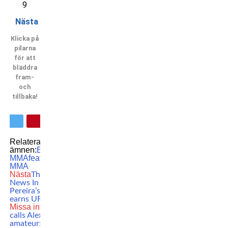
9
Nästa
Klicka på
pilarna
för att
bläddra
fram-
och
tillbaka!
Relaterade
ämnen:
European
MMA
featured
MMA
Oktagon
MMA
Nästa
This Morning’s MMA
News In Short: Alex
Pereira’s kickboxing rival
earns UFC contract
Missa inte
Daniel Cormier
calls Alex Pereira an
amateur: ”Very limited