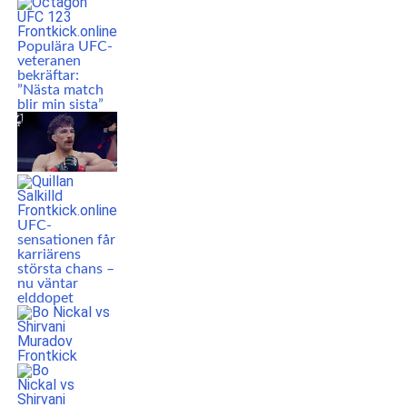
Populära UFC-
veteranen
bekräftar:
”Nästa match
blir min sista”
UFC-
sensationen får
karriärens
största chans –
nu väntar
elddopet