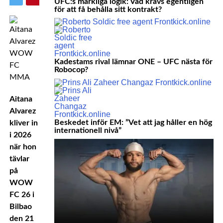
UFC:s märkliga logik: Vad krävs egentligen
för att få behålla sitt kontrakt?
Kadestams rival lämnar ONE – UFC nästa för
Robocop?
Aitana
Alvarez
Beskedet inför EM: ”Vet att jag håller en hög
kliver in
internationell nivå”
i 2026
när hon
tävlar
på
WOW
FC 26 i
Bilbao
den 21