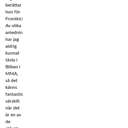
berättar
hon för
Frontkick.
Av olika
anledningar
har jag
aldrig
kunnat
tävla i
Bilbao i
MMA,
så det
känns
fantastiskt,
särskilt
när det
är en av
de