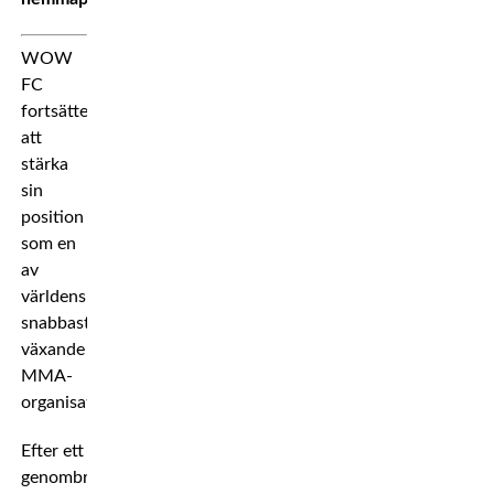
WOW
FC
fortsätter
att
stärka
sin
position
som en
av
världens
snabbast
växande
MMA-
organisationer.
Efter ett
genombrottsår