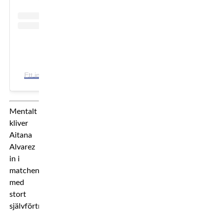
Ett inlägg delat av WOWfc MMA (@wowfc)
Mentalt
kliver
Aitana
Alvarez
in i
matchen
med
stort
självförtroende.