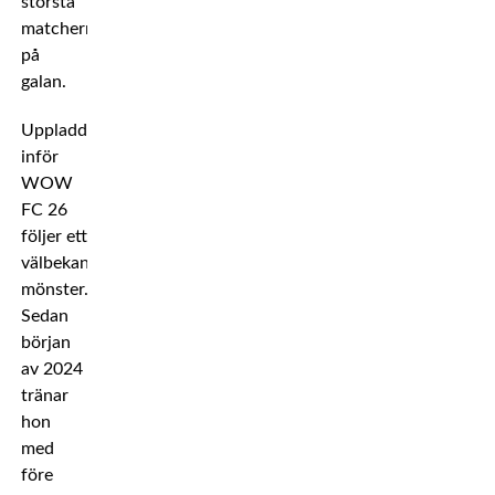
största
matcherna
på
galan.
Uppladdningen
inför
WOW
FC 26
följer ett
välbekant
mönster.
Sedan
början
av 2024
tränar
hon
med
före