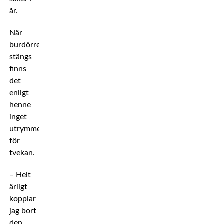
år.
När
burdörren
stängs
finns
det
enligt
henne
inget
utrymme
för
tvekan.
– Helt
ärligt
kopplar
jag bort
den