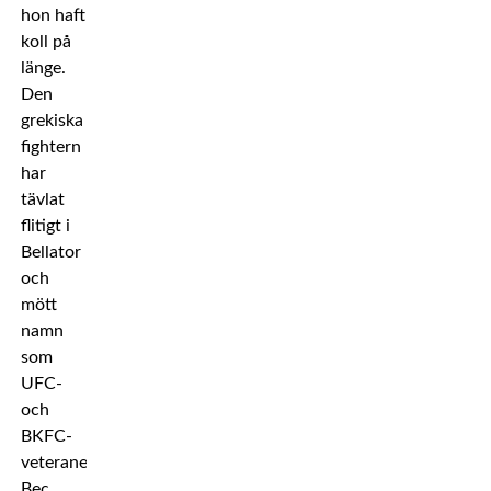
hon haft
koll på
länge.
Den
grekiska
fightern
har
tävlat
flitigt i
Bellator
och
mött
namn
som
UFC-
och
BKFC-
veteranen
Bec