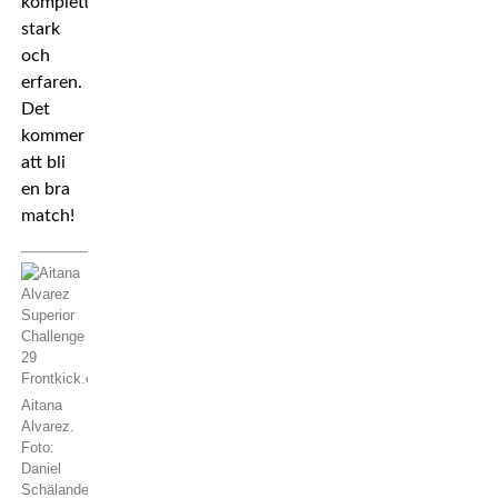
komplett,
stark
och
erfaren.
Det
kommer
att bli
en bra
match!
Aitana
Alvarez.
Foto:
Daniel
Schälander