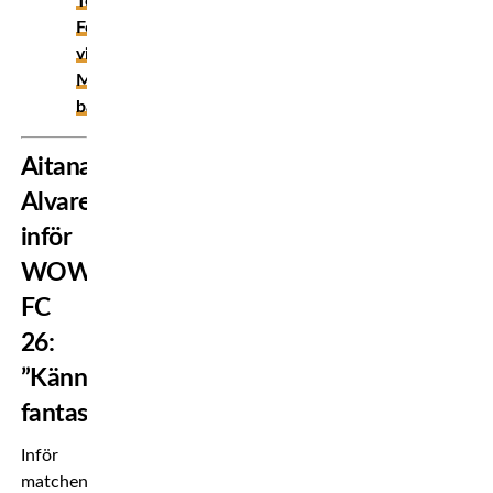
Tony
Ferguson
vinner
Misfits-
bältet!
Aitana
Alvarez
inför
WOW
FC
26:
”Känns
fantastiskt”
Inför
matchen