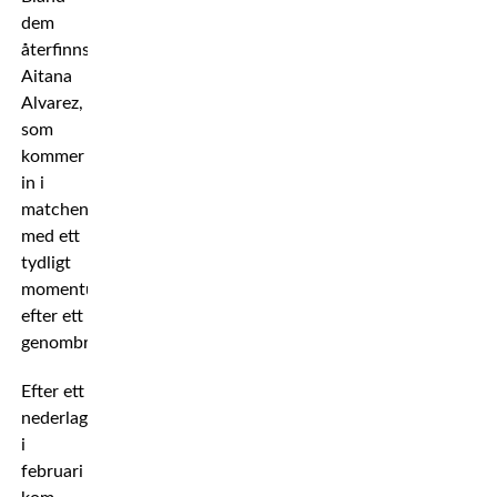
dem
återfinns
Aitana
Alvarez,
som
kommer
in i
matchen
med ett
tydligt
momentum
efter ett
genombrottsår.
Efter ett
nederlag
i
februari