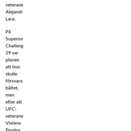
veteranen
Alejandra
Lara.
På
Superior
Challenge
29 var
planen
att hon
skulle
försvara
bältet,
men
efter att
UFC-
veteranen
Viviane
Pereira