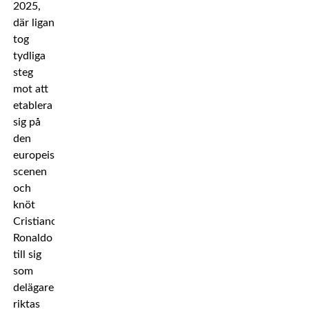
2025,
där ligan
tog
tydliga
steg
mot att
etablera
sig på
den
europeiska
scenen
och
knöt
Cristiano
Ronaldo
till sig
som
delägare,
riktas