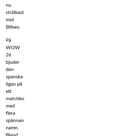
nu
strålkastarljuset
mot
Bilbao.
På
WOW
26
bjuder
den
spanska
ligan på
ett
matchkort
med
flera
spännande
namn.
Bland