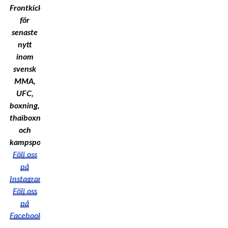
Frontkick.Online
för
senaste
nytt
inom
svensk
MMA,
UFC,
boxning,
thaiboxning
och
kampsport!
Följ oss
på
Instagram
Följ oss
på
Facebook