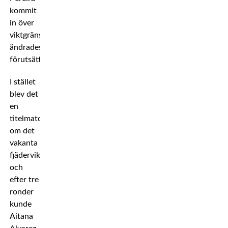
kommit
in över
viktgränsen
ändrades
förutsättningarna.
I stället
blev det
en
titelmatch
om det
vakanta
fjäderviktsbältet
och
efter tre
ronder
kunde
Aitana