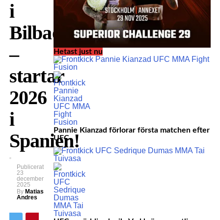
i
Bilbao
–
Hetast just nu
startar
2026
i
Pannie Kianzad förlorar första matchen efter
Spanien!
UFC
Publicerat
23
december
2025
By
Matias
Andres