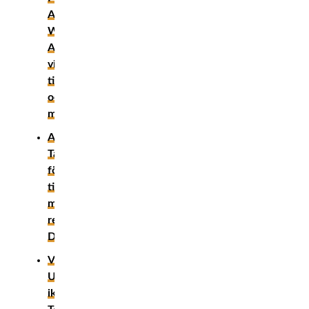
Africa:
Wasi
Adeshina
vinner
titeln
och
miljonpotten!
Andrew
Tate
förlorar
titelmatchen
mot
realitystjärnan
DeMoor
VIDEO:
UFC-
ikonen