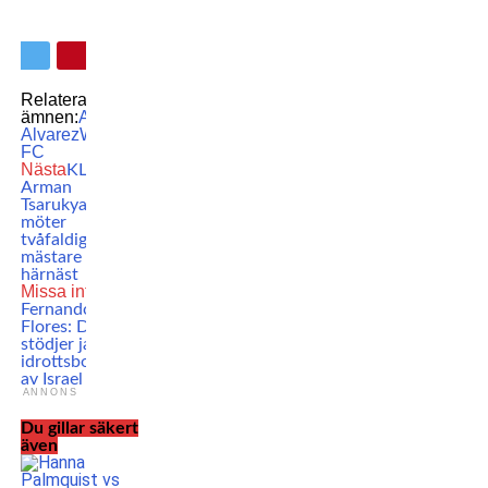
Relaterade
ämnen:
Aitana
Alvarez
WOW
FC
Nästa
KLART:
Arman
Tsarukyan
möter
tvåfaldig PFL-
mästare
härnäst
Missa inte
Fernando
Flores: Därför
stödjer jag
idrottsbojkott
av Israel
ANNONS
Du gillar säkert
även