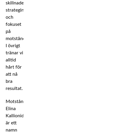
skillnaden
strategin
och
fokuset
på
motståndaren.
I övrigt
tränar vi
alltid
hårt för
att nå
bra
resultat.
Motståndaren
Elina
Kallionidou
är ett
namn