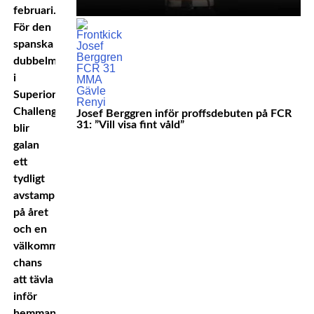
februari.
För den
spanska
dubbelmästaren
i
Superior
Challenge
Josef Berggren inför proffsdebuten på FCR
31: ”Vill visa fint våld”
blir
galan
ett
tydligt
avstamp
på året
och en
välkommen
chans
att tävla
inför
hemmapubliken.