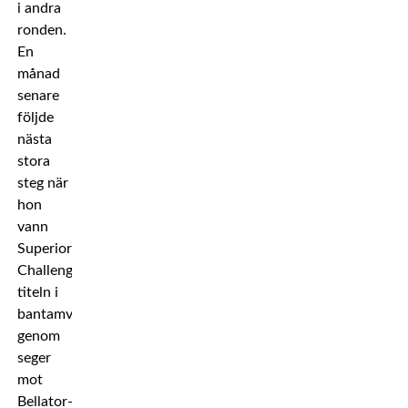
i andra
ronden.
En
månad
senare
följde
nästa
stora
steg när
hon
vann
Superior
Challenge-
titeln i
bantamvikt
genom
seger
mot
Bellator-