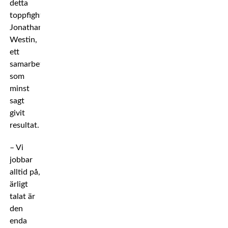
detta
toppfightern
Jonathan
Westin,
ett
samarbete
som
minst
sagt
givit
resultat.
– Vi
jobbar
alltid på,
ärligt
talat är
den
enda