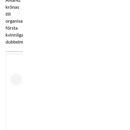
Alvarez
krönas
till
organisationens
första
kvinnliga
dubbelmästare.