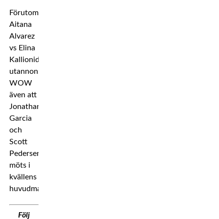
Förutom
Aitana
Alvarez
vs Elina
Kallionidou
utannonserade
WOW
även att
Jonathan
Garcia
och
Scott
Pedersen
möts i
kvällens
huvudmatch.
Följ