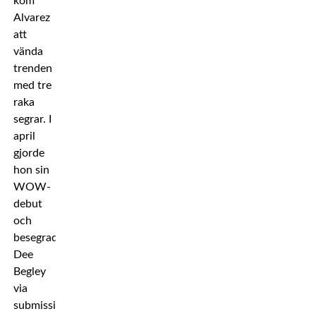
kom
Alvarez
att
vända
trenden
med tre
raka
segrar. I
april
gjorde
hon sin
WOW-
debut
och
besegrade
Dee
Begley
via
submission