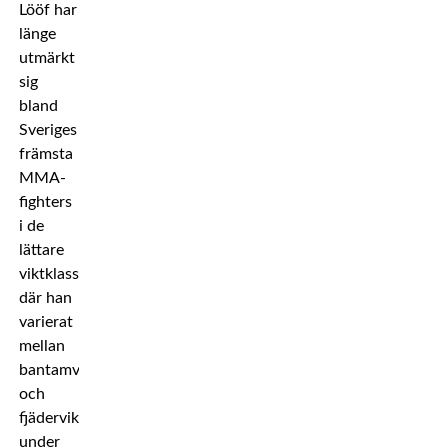
Lööf har
länge
utmärkt
sig
bland
Sveriges
främsta
MMA-
fighters
i de
lättare
viktklasserna,
där han
varierat
mellan
bantamvikt
och
fjädervikt
under