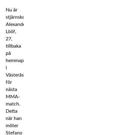
Nu är
stjärnskottet
Alexander
Lööf,
27,
tillbaka
på
hemmaplan
i
Västerås
för
nästa
MMA-
match.
Detta
när han
möter
Stefano