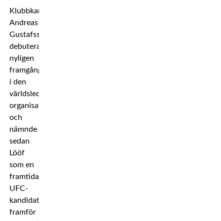
Klubbkamraten
Andreas
Gustafsson
debuterade
nyligen
framgångsrikt
i den
världsledande
organisationen,
och
nämnde
sedan
Lööf
som en
framtida
UFC-
kandidat
framför