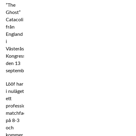
”The
Ghost”
Catacoli
från
England
i
Västerås
Kongress
den 13
september.
Lööf har
i nuläget
ett
professionellt
matchfacit
på 8-3
och
kommer