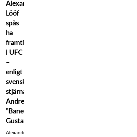
Alexander
Lööf
spås
ha
framtid
i UFC
–
enligt
svenske
stjärnan
Andreas
”Bane”
Gustafsson
Alexander