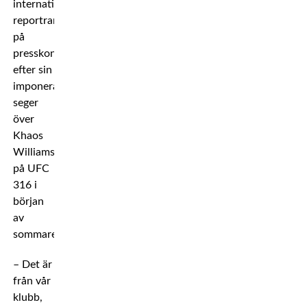
internationella
reportrar
på
presskonferensen
efter sin
imponerande
seger
över
Khaos
Williams
på UFC
316 i
början
av
sommaren.
– Det är
från vår
klubb,