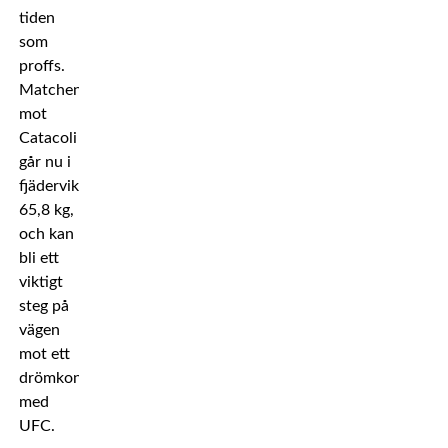
tiden
som
proffs.
Matchen
mot
Catacoli
går nu i
fjädervikt,
65,8 kg,
och kan
bli ett
viktigt
steg på
vägen
mot ett
drömkontrakt
med
UFC.