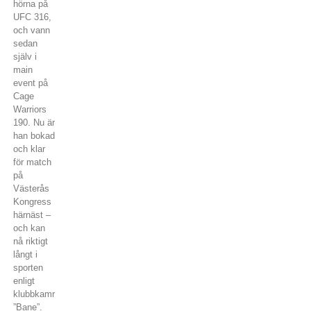
hörna på
UFC 316,
och vann
sedan
själv i
main
event på
Cage
Warriors
190. Nu är
han bokad
och klar
för match
på
Västerås
Kongress
härnäst –
och kan
nå riktigt
långt i
sporten
enligt
klubbkamraten
”Bane”.