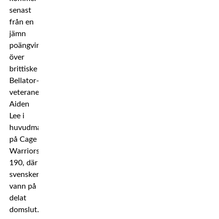
senast
från en
jämn
poängvinst
över
brittiske
Bellator-
veteranen
Aiden
Lee i
huvudmatchen
på Cage
Warriors
190, där
svensken
vann på
delat
domslut.