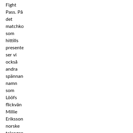
Fight
Pass. På
det
matchkort
som
hittills
presenterats
ser vi
också
andra
spännande
namn
som
Lööfs
flickvän
Millie
Eriksson,
norske