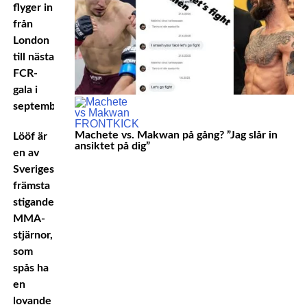
flyger in
från
London
till nästa
FCR-
gala i
september.
Machete vs. Makwan på gång? ”Jag slår in
Lööf är
ansiktet på dig”
en av
Sveriges
främsta
stigande
MMA-
stjärnor,
som
spås ha
en
lovande