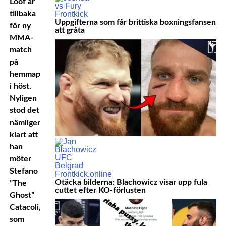
Lööf är
tillbaka
Uppgifterna som får brittiska boxningsfansen
för ny
att gråta
MMA-
match
på
hemmaplan
i höst.
Nyligen
stod det
nämligen
klart att
han
möter
Stefano
Otäcka bilderna: Blachowicz visar upp fula
”The
cuttet efter KO-förlusten
Ghost”
Catacoli,
som