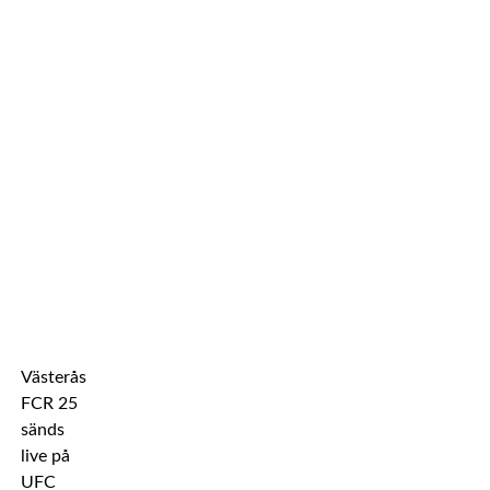
Västeråsgalan
FCR 25
sänds
live på
UFC