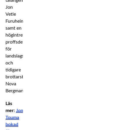
talangen
Jon
Vetle
Furuheim
samt en
högintressant
proffsdebut
för
landslagstalangen
och
tidigare
brottarstjärnan
Nova
Bergman.
Läs
mer:
Jonny
Touma
bokad