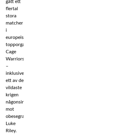
gått ett
flertal
stora
matcher
i
europeiska
topporganisationen
Cage
Warriors
–
inklusive
ett av de
vildaste
krigen
någonsin
mot
obesegrade
Luke
Riley.