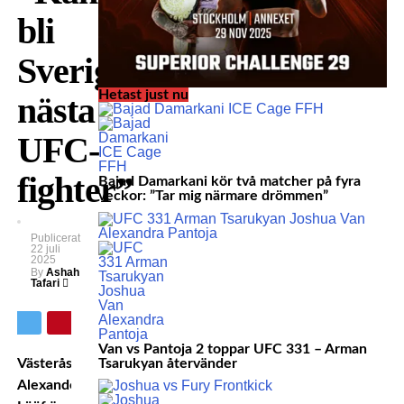
bli
Sveriges
Hetast just nu
nästa
UFC-
fighter”
Bajad Damarkani kör två matcher på fyra
veckor: ”Tar mig närmare drömmen”
Publicerat
22 juli
2025
By
Ashah
Tafari
Van vs Pantoja 2 toppar UFC 331 – Arman
Tsarukyan återvänder
Västeråsfightern
Alexander