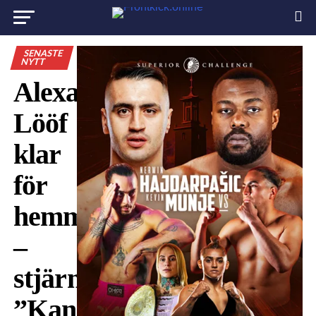
SENASTE
NYTT
Alexander
Lööf
klar
för
hemmamatch
–
stjärnan:
”Kan