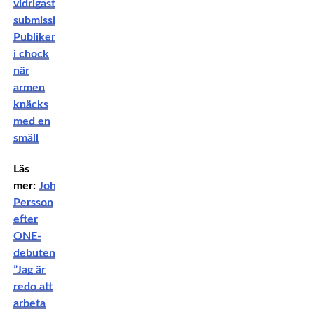
vidrigaste
submission:
Publiken
i chock
när
armen
knäcks
med en
smäll
Läs
mer:
Johanna
Persson
efter
ONE-
debuten:
”Jag är
redo att
arbeta