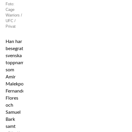
Foto:
Cage
Warriors /
UFC /
Privat
Han har
besegrat
svenska
toppnamn
som
Amir
Malekpour,
Fernando
Flores
och
Samuel
Bark
samt