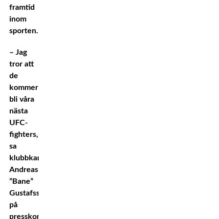
framtid
inom
sporten.
– Jag
tror att
de
kommer
bli våra
nästa
UFC-
fighters,
sa
klubbkamraten
Andreas
”Bane”
Gustafsson
på
presskonferensen