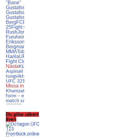
"Bane"
Gustafsson
Andreas
Gustafsson
Andreas
Gustafsson
Berg
FCR
FCR
25
Fight Club
Rush
Jon Vetle
Furuheim
Millie
Eriksson
MMA
Nova
Bergman
Svensk
MMA
Tobias
Harila
UFC
Västerås
Fight Club
Nästa
KLART: Tom
Aspinall försvarar
tungviktstiteln på
UFC 321
Missa inte
Nu tar
Khamzat-galan
form – endast EN
match saknas!
ANNONS
Du gillar säkert
även