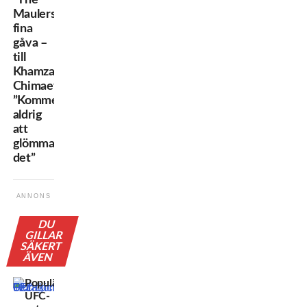
Maulers”
fina
gåva –
till
Khamzat
Chimaev:
”Kommer
aldrig
att
glömma
det”
ANNONS
DU
GILLAR
SÄKERT
ÄVEN
Populära
UFC-