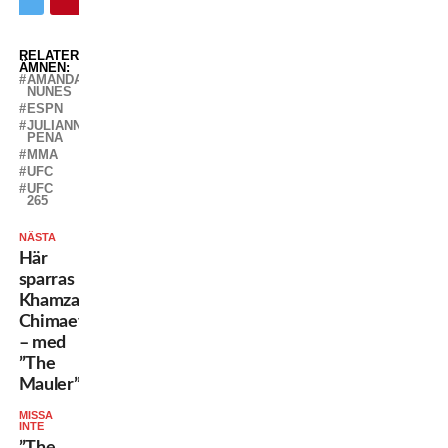
RELATERADE
ÄMNEN:
AMANDA
NUNES
ESPN
JULIANNA
PENA
MMA
UFC
UFC
265
NÄSTA
Här
sparras
Khamzat
Chimaev
– med
”The
Mauler”
MISSA
INTE
”The