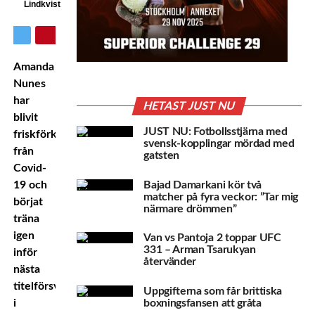
Lindkvist
Amanda
Nunes
har
HETAST JUST NU
blivit
JUST NU: Fotbollsstjärna med
friskförklarad
svensk-kopplingar mördad med
från
gatsten
Covid-
Bajad Damarkani kör två
19 och
matcher på fyra veckor: ”Tar mig
börjat
närmare drömmen”
träna
igen
Van vs Pantoja 2 toppar UFC
331 – Arman Tsarukyan
inför
återvänder
nästa
titelförsvar
Uppgifterna som får brittiska
boxningsfansen att gråta
i