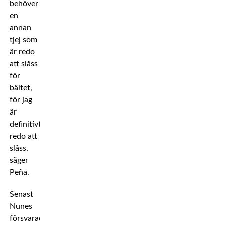
behöver
en
annan
tjej som
är redo
att slåss
för
bältet,
för jag
är
definitivt
redo att
slåss,
säger
Peña.
Senast
Nunes
försvarade