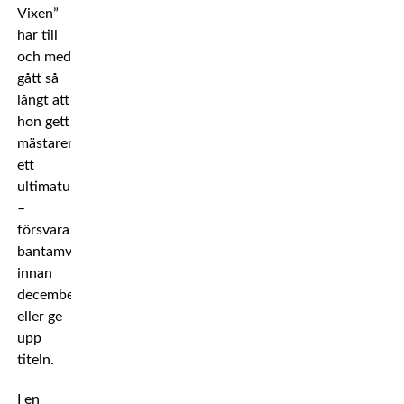
Vixen”
har till
och med
gått så
långt att
hon gett
mästaren
ett
ultimatum
–
försvara
bantamviktstiteln
innan
december
eller ge
upp
titeln.
I en