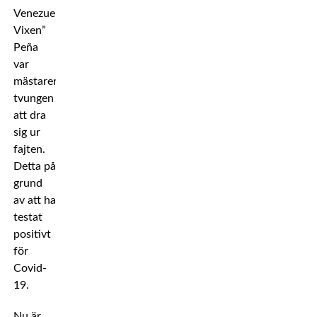
Venezuelan
Vixen”
Peña
var
mästaren
tvungen
att dra
sig ur
fajten.
Detta på
grund
av att ha
testat
positivt
för
Covid-
19.
Nu är