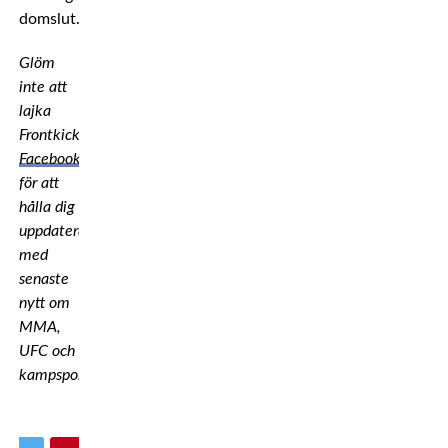
domslut.
Glöm
inte att
lajka
Frontkicks
Facebooksida
för att
hålla dig
uppdaterad
med
senaste
nytt om
MMA,
UFC och
kampsport!