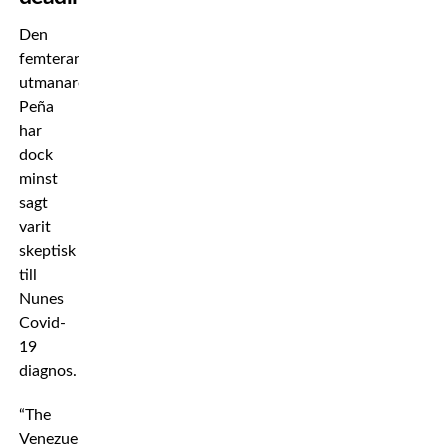
Den
femterankade
utmanaren
Peña
har
dock
minst
sagt
varit
skeptisk
till
Nunes
Covid-
19
diagnos.
“The
Venezuelan