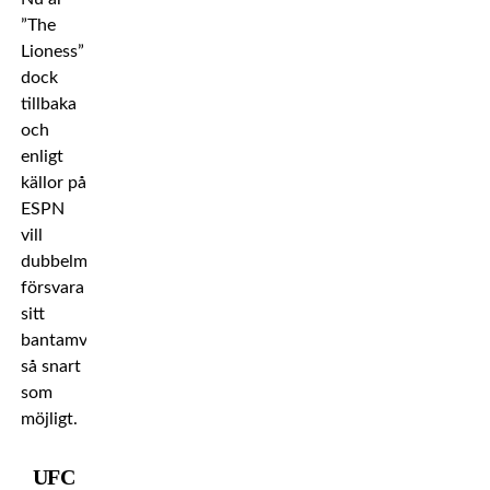
”The
Lioness”
dock
tillbaka
och
enligt
källor på
ESPN
vill
dubbelmästaren
försvara
sitt
bantamviktsbälte
så snart
som
möjligt.
UFC