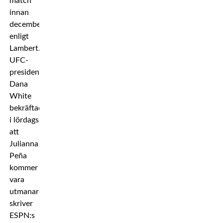
match
innan
december
enligt
Lambert.
UFC-
presidenten
Dana
White
bekräftade
i lördags
att
Julianna
Peña
kommer
vara
utmanaren,
skriver
ESPN:s