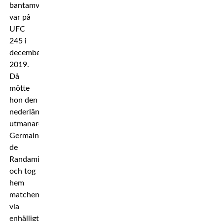
bantamviktsbältet
var på
UFC
245 i
december
2019.
Då
mötte
hon den
nederländska
utmanaren
Germaine
de
Randamie
och tog
hem
matchen
via
enhälligt