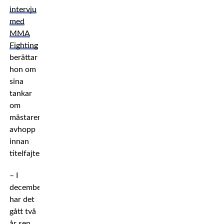
intervju
med
MMA
Fighting
berättar
hon om
sina
tankar
om
mästarens
avhopp
innan
titelfajten.
– I
december
har det
gått två
år sen