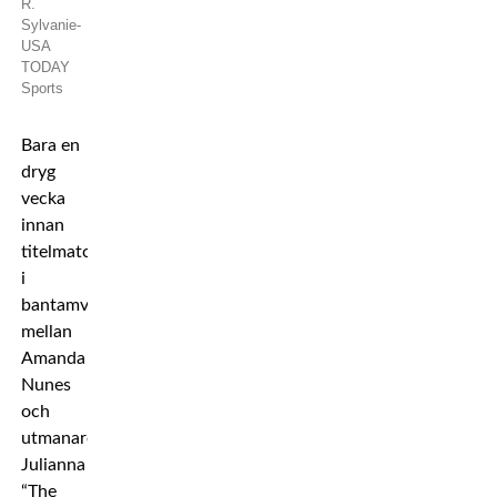
R.
Sylvanie-
USA
TODAY
Sports
Bara en
dryg
vecka
innan
titelmatchen
i
bantamvikt
mellan
Amanda
Nunes
och
utmanaren
Julianna
“The