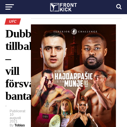
UFC
Dubbelmästaren
tillbaka
–
vill
försvara
bantamviktsbältet
Publicerat
10
augusti
2021
By
Tobias