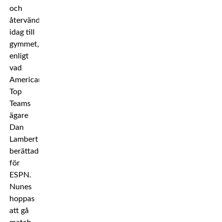
och
återvände
idag till
gymmet,
enligt
vad
American
Top
Teams
ägare
Dan
Lambert
berättade
för
ESPN.
Nunes
hoppas
att gå