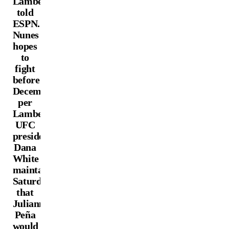
Lambert
told
ESPN.
Nunes
hopes
to
fight
before
December,
per
Lambert.
UFC
president
Dana
White
maintained
Saturday
that
Julianna
Peña
would