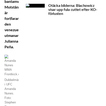
bantamvikt.
Otäcka bilderna: Blachowicz
Motståndaren
visar upp fula cuttet efter KO-
är
förlusten
fortfarande
den
venezuelanska
utmanaren
Julianna
Peña.
Dubbelmästaren
i UFC
Amanda
Nunes.
Foto:
Stephen