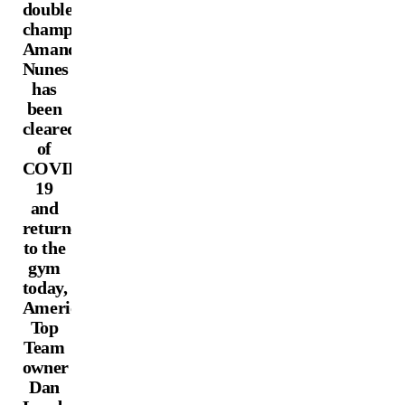
double
champ
Amanda
Nunes
has
been
cleared
of
COVID-
19
and
returned
to the
gym
today,
American
Top
Team
owner
Dan