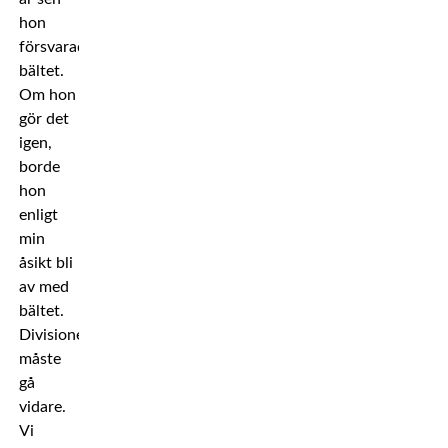
hon
försvarade
bältet.
Om hon
gör det
igen,
borde
hon
enligt
min
åsikt bli
av med
bältet.
Divisionen
måste
gå
vidare.
Vi