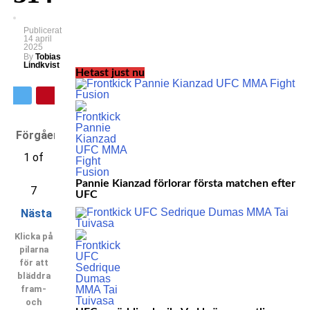
Publicerat
14 april
2025
By
Tobias
Lindkvist
Hetast just nu
Förgående
1 of
Pannie Kianzad förlorar första matchen efter
7
UFC
Nästa
Klicka på
pilarna
för att
bläddra
fram-
och