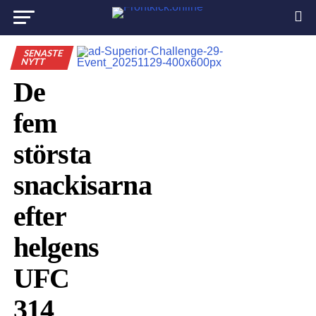
SENASTE
NYTT
De
fem
största
snackisarna
efter
helgens
UFC
314