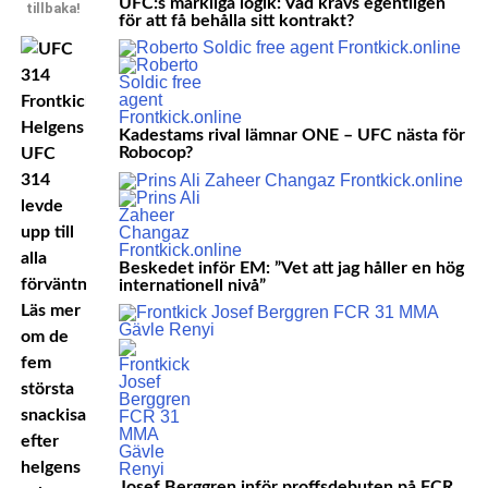
UFC:s märkliga logik: Vad krävs egentligen
tillbaka!
för att få behålla sitt kontrakt?
Helgens
Kadestams rival lämnar ONE – UFC nästa för
Robocop?
UFC
314
levde
upp till
alla
Beskedet inför EM: ”Vet att jag håller en hög
förväntningar.
internationell nivå”
Läs mer
om de
fem
största
snackisarna
efter
helgens
Josef Berggren inför proffsdebuten på FCR