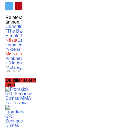
Relaterade
ämnen:
featured
Michael
Chandler
MMA
Paddy
"The Baddy"
Pimblett
UFC
UFC 314
Nästa
Dana White
kommenterar Khamzat-
ryktena: ”Det vore kul!”
Missa inte
Paddy
Pimblett om sveket: Vill
slå in huvudet på Conor
McGregor
ANNONS
Du gillar säkert
även