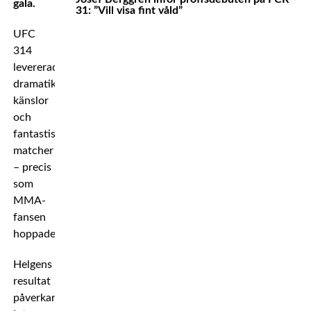
gala.
31: ”Vill visa fint våld”
UFC
314
levererade
dramatik,
känslor
och
fantastiska
matcher
– precis
som
MMA-
fansen
hoppades.
Helgens
resultat
påverkar