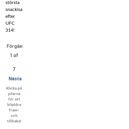
största
snackisarna
efter
UFC
314!
Förgående
1 of
7
Nästa
Klicka på
pilarna
för att
bläddra
fram-
och
tillbaka!