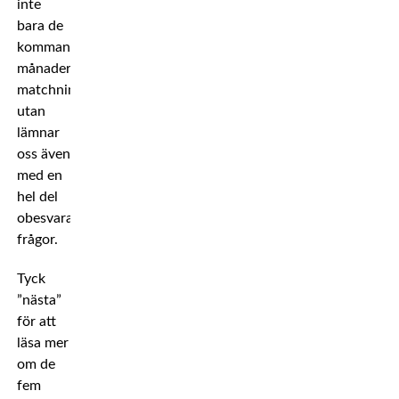
inte
bara de
kommande
månadernas
matchningar
utan
lämnar
oss även
med en
hel del
obesvarade
frågor.
Tyck
”nästa”
för att
läsa mer
om de
fem