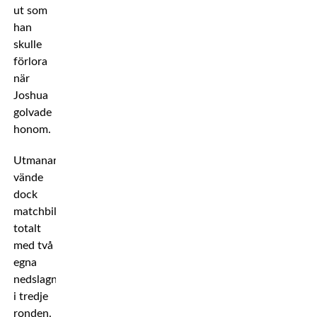
ut som
han
skulle
förlora
när
Joshua
golvade
honom.
Utmanaren
vände
dock
matchbilden
totalt
med två
egna
nedslagningar
i tredje
ronden.