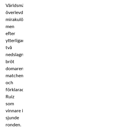
Världsmästaren
överlevde
mirakulöst,
men
efter
ytterligare
två
nedslagningar
bröt
domaren
matchen
och
förklarade
Ruiz
som
vinnare i
sjunde
ronden.