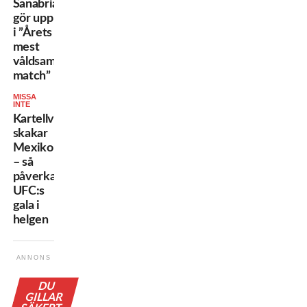
Sanabria
gör upp
i ”Årets
mest
våldsamma
match”
MISSA
INTE
Kartellvåld
skakar
Mexiko
– så
påverkas
UFC:s
gala i
helgen
ANNONS
DU
GILLAR