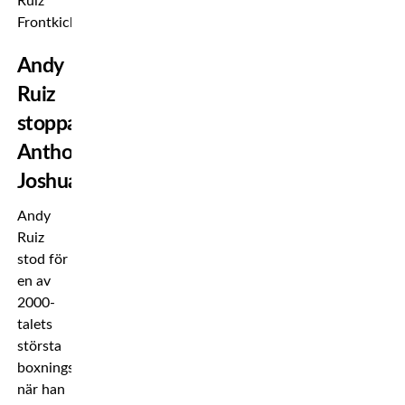
Andy
Ruiz
stoppade
Anthony
Joshua
Andy
Ruiz
stod för
en av
2000-
talets
största
boxningsskrällar
när han