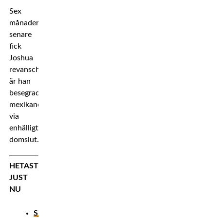
Sex
månader
senare
fick
Joshua
revansch
är han
besegrade
mexikanen
via
enhälligt
domslut.
HETAST
JUST
NU
Sjukaste