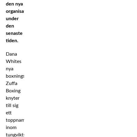
den nya
organisationen
under
den
senaste
tiden.
Dana
Whites
nya
boxningssatsning
Zuffa
Boxing
knyter
till sig
ett
toppnamn
inom
tungviktsboxningen.