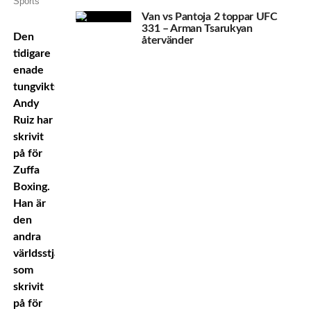
Sports
Van vs Pantoja 2 toppar UFC
331 – Arman Tsarukyan
Den
återvänder
tidigare
enade
tungviktsvärldsmästaren
Andy
Ruiz har
skrivit
på för
Zuffa
Boxing.
Han är
den
andra
världsstjärnan
som
skrivit
på för