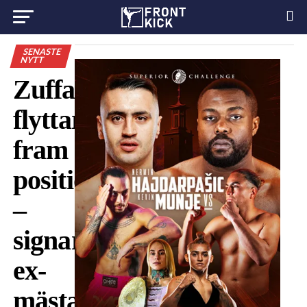
SENASTE
NYTT
Zuffa
flyttar
fram
positionerna
–
signar
ex-
mästaren