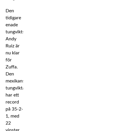
Den
tidigare
enade
tungviktsvärldsmästaren
Andy
Ruiz är
nu klar
för
Zuffa.
Den
mexikanska
tungviktaren
har ett
record
på 35-2-
1, med
22
vinster