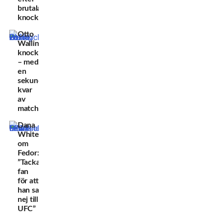
brutala
knocken
Otto
Wallin
knockades
– med
en
sekund
kvar
av
matchen
Dana
White
om
Fedor:
”Tacka
fan
för att
han sa
nej till
UFC”