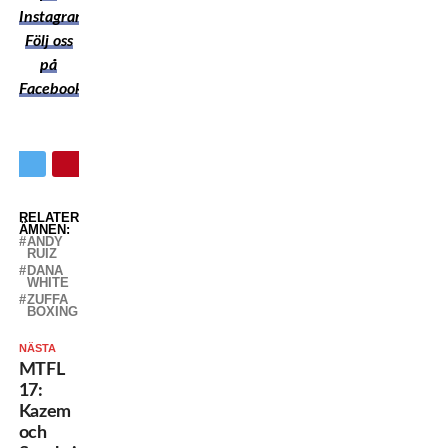
Instagram
Följ oss
på
Facebook
RELATERADE
ÄMNEN:
ANDY
RUIZ
DANA
WHITE
ZUFFA
BOXING
NÄSTA
MTFL
17:
Kazem
och