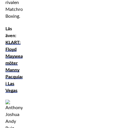
rivalen
Matchroom
Boxing.
Läs
även:
KLART:
Floyd
Mayweather
möter
Manny
Pacquiao
i Las
Vegas