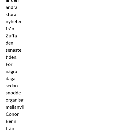
är den
andra
stora
nyheten
från
Zuffa
den
senaste
tiden.
För
några
dagar
sedan
snodde
organisationen
mellanviktaren
Conor
Benn
från