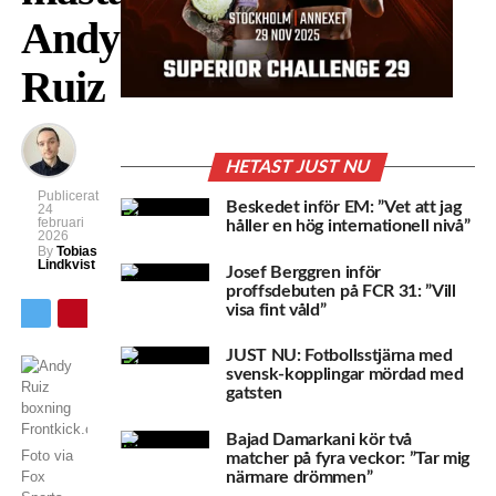
Andy
Ruiz
HETAST JUST NU
Publicerat
Beskedet inför EM: ”Vet att jag
24
februari
håller en hög internationell nivå”
2026
By
Tobias
Lindkvist
Josef Berggren inför
proffsdebuten på FCR 31: ”Vill
visa fint våld”
JUST NU: Fotbollsstjärna med
svensk-kopplingar mördad med
gatsten
Bajad Damarkani kör två
Foto via
matcher på fyra veckor: ”Tar mig
närmare drömmen”
Fox