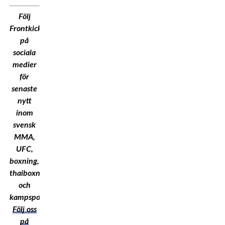
Följ
Frontkick.Online
på
sociala
medier
för
senaste
nytt
inom
svensk
MMA,
UFC,
boxning,
thaiboxning
och
kampsport!
Följ oss
på