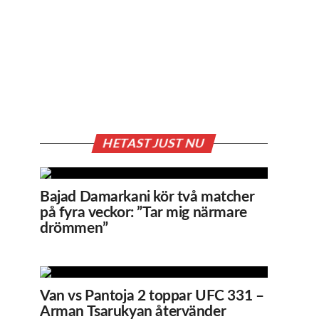
HETAST JUST NU
Bajad Damarkani kör två matcher
på fyra veckor: ”Tar mig närmare
drömmen”
Van vs Pantoja 2 toppar UFC 331 –
Arman Tsarukyan återvänder