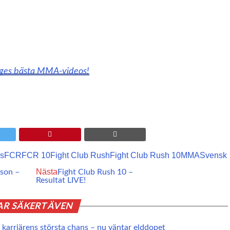
iges bästa MMA-videos!
is
FCR
FCR 10
Fight Club Rush
Fight Club Rush 10
MMA
Svensk
Nästa
son –
Fight Club Rush 10 –
Resultat LIVE!
AR SÄKERT ÄVEN
karriärens största chans – nu väntar elddopet