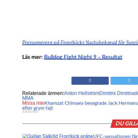
Prenumerera på Frontkicks Youtubekanal för Sver
Läs mer:
Bulldog Fight Night 9 – Resultat
Relaterade ämnen:
Anton Hellström
Dimitris Dimitriad
MMA
Missa inte
Khamzat Chimaev besegrade Jack Hermans
efter grym fajt
ANNONS
DU GILL
UFC-sensationen får 