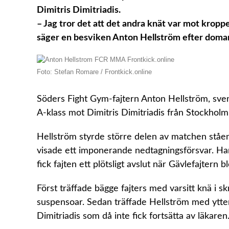
Dimitris Dimitriadis.
– Jag tror det att det andra knät var mot kroppe
säger en besviken Anton Hellström efter doma
Foto: Stefan Romare / Frontkick.online
Söders Fight Gym-fajtern Anton Hellström, sve
A-klass mot Dimitris Dimitriadis från Stockhol
Hellström styrde större delen av matchen ståen
visade ett imponerande nedtagningsförsvar. Han
fick fajten ett plötsligt avslut när Gävlefajtern b
Först träffade bägge fajters med varsitt knä i 
suspensoar. Sedan träffade Hellström med ytterl
Dimitriadis som då inte fick fortsätta av läkaren