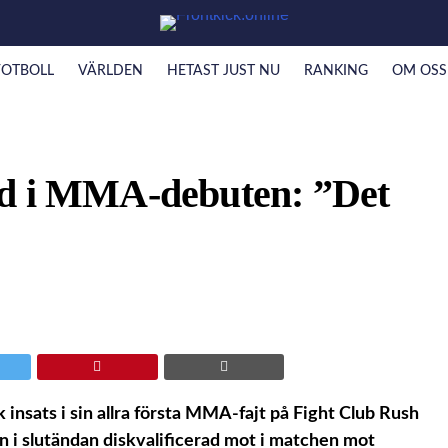
FOTBOLL
VÄRLDEN
HETAST JUST NU
RANKING
OM OSS
ad i MMA-debuten: ”Det
insats i sin allra första MMA-fajt på Fight Club Rush
han i slutändan diskvalificerad mot i matchen mot