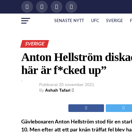
SENASTE NYTT
UFC
SVERIGE
SVERIGE
Anton Hellström disk
här är f*cked up”
Publicerat
20 november 2021
By
Ashah Tafari
Gävleboxaren Anton Hellström stod för en stark 
10. Men efter att ett par knän träffat fel blev 