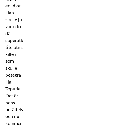
en idiot.
Han
skulle ju
vara den
där
superatleten,
titelutmanaren,
killen
som
skulle
besegra
Ilia
Topuria.
Det är
hans
berättelse
och nu
kommer