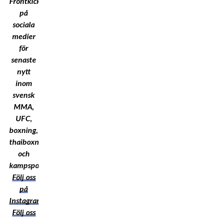
Frontkick.Online
på
sociala
medier
för
senaste
nytt
inom
svensk
MMA,
UFC,
boxning,
thaiboxning
och
kampsport!
Följ oss
på
Instagram
Följ oss