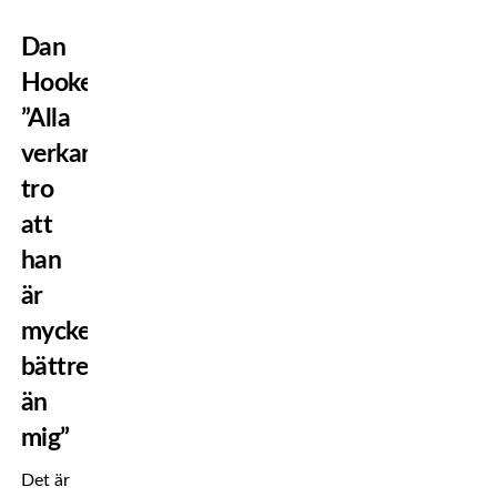
Dan
Hooker:
”Alla
verkar
tro
att
han
är
mycket
bättre
än
mig”
Det är