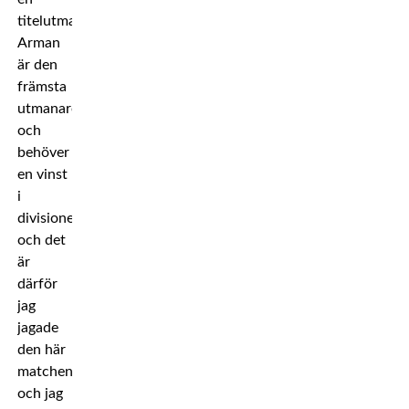
titelutmanarmatch.
Arman
är den
främsta
utmanaren
och
behöver
en vinst
i
divisionen,
och det
är
därför
jag
jagade
den här
matchen,
och jag