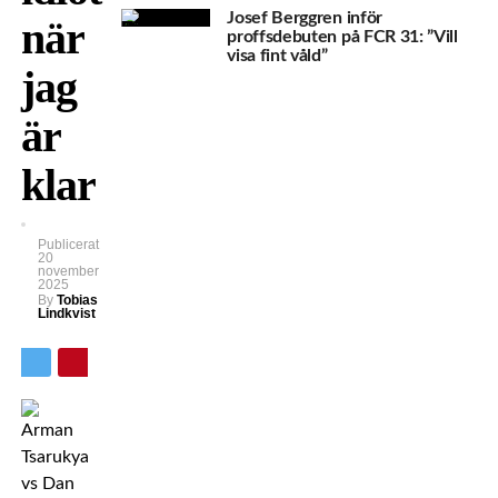
Josef Berggren inför
när
proffsdebuten på FCR 31: ”Vill
visa fint våld”
jag
är
klar
Publicerat
20
november
2025
By
Tobias
Lindkvist