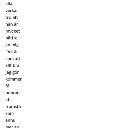
alla
verkar
tro att
han är
mycket
bättre
än mig.
Det är
som att
allt bra
jag gör
kommer
få
honom
att
framstå
som
ännu
mer av