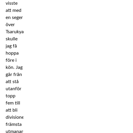
visste
att med
en seger
över
Tsarukyan
skulle
jag få
hoppa
före i
kön. Jag
går från
att stå
utanför
topp
fem till
att bli
divisionens
främsta
utmanare.