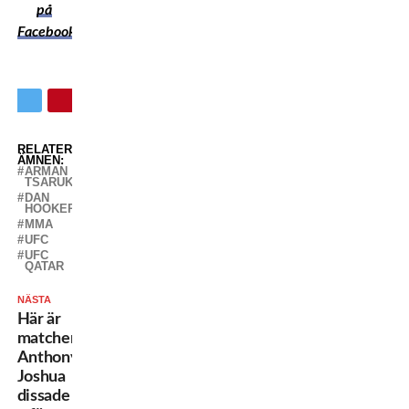
på
Facebook
RELATERADE
ÄMNEN:
ARMAN
TSARUKYAN
DAN
HOOKER
MMA
UFC
UFC
QATAR
NÄSTA
Här är
matchen
Anthony
Joshua
dissade