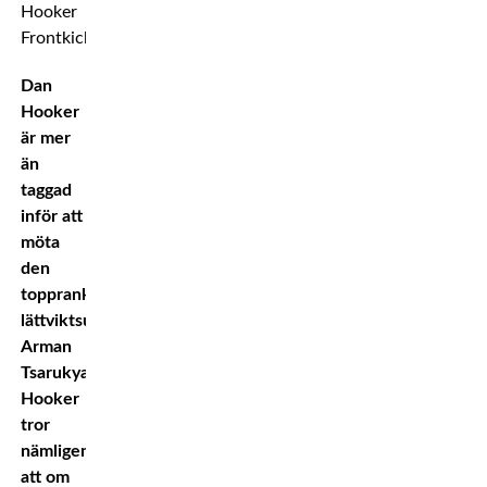
Dan
Hooker
är mer
än
taggad
inför att
möta
den
topprankade
lättviktsutmanaren
Arman
Tsarukyan.
Hooker
tror
nämligen
att om