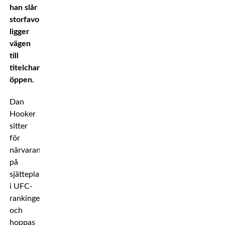
han slår
storfavoriten
ligger
vägen
till
titelchansen
öppen.
Dan
Hooker
sitter
för
närvarande
på
sjätteplatsen
i UFC-
rankingen
och
hoppas