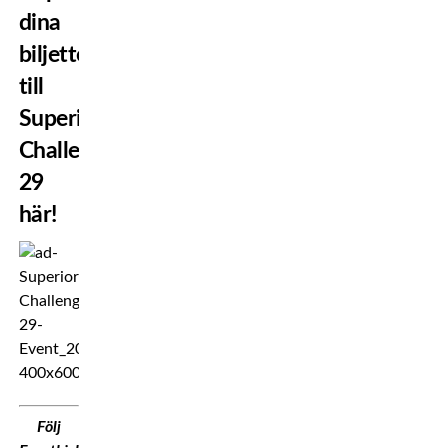
dina
biljetter
till
Superior
Challenge
29
här!
Följ