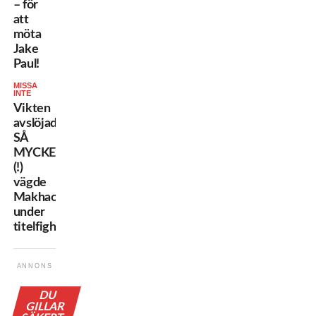
– för
att
möta
Jake
Paul!
MISSA
INTE
Vikten
avslöjad:
SÅ
MYCKET
(!)
vägde
Makhachev
under
titelfighten
ANNONS
DU
GILLAR