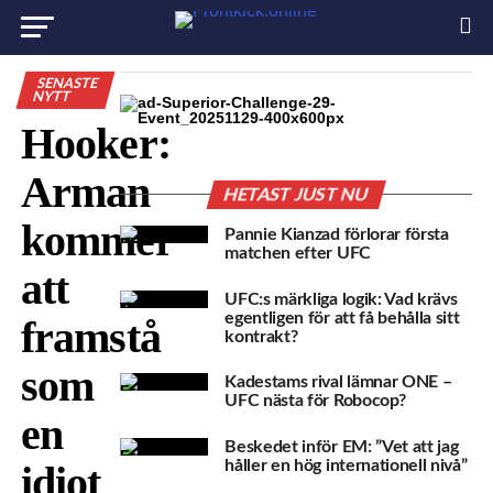
SENASTE
NYTT
Hooker:
Arman
HETAST JUST NU
kommer
Pannie Kianzad förlorar första
matchen efter UFC
att
UFC:s märkliga logik: Vad krävs
egentligen för att få behålla sitt
framstå
kontrakt?
som
Kadestams rival lämnar ONE –
UFC nästa för Robocop?
en
Beskedet inför EM: ”Vet att jag
håller en hög internationell nivå”
idiot