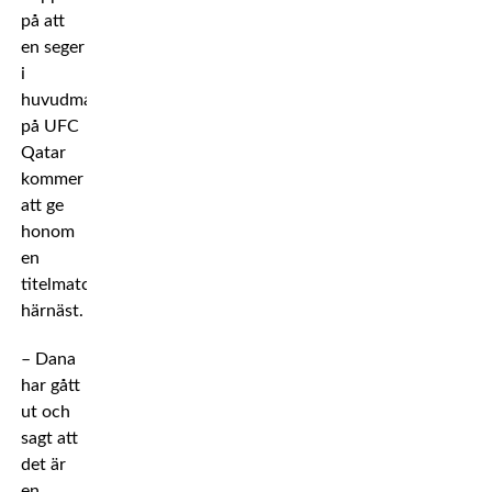
på att
en seger
i
huvudmatchen
på UFC
Qatar
kommer
att ge
honom
en
titelmatch
härnäst.
– Dana
har gått
ut och
sagt att
det är
en