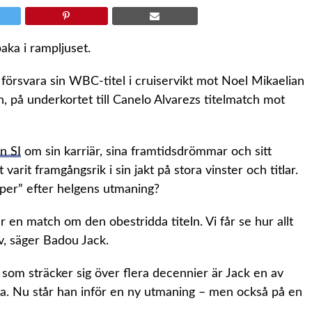
aka i rampljuset.
tt försvara sin WBC-titel i cruiservikt mot Noel Mikaelian
, på underkortet till Canelo Alvarezs titelmatch mot
n SI
om sin karriär, sina framtidsdrömmar och sitt
arit framgångsrik i sin jakt på stora vinster och titlar.
pper” efter helgens utmaning?
 en match om den obestridda titeln. Vi får se hur allt
tiv, säger Badou Jack.
r som sträcker sig över flera decennier är Jack en av
. Nu står han inför en ny utmaning – men också på en