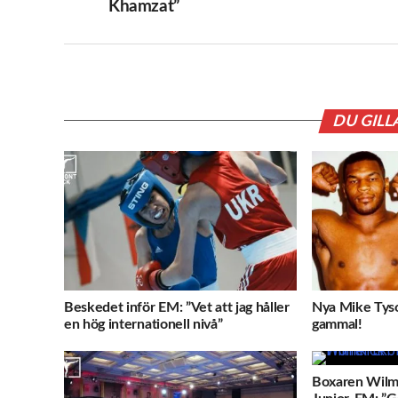
Khamzat”
DU GILL
Beskedet inför EM: ”Vet att jag håller
Nya Mike Tyso
en hög internationell nivå”
gammal!
Boxaren Wilm