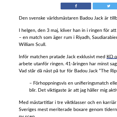
Den svenske världsmästaren Badou Jack är tillb
I helgen, den 3 maj, kliver han in i ringen för a
– en match som äger rum i Riyadh, Saudiarabien
William Scull.
Inför matchen pratade Jack exklusivt med
KO o
arbete utanför ringen. 41-åringen har minst sagt v
Vad står då näst på tur för Badou Jack ”The Ri
– Förhoppningsvis en unifieringsmatch eller
blir. Det viktigaste är att jag håller mig ak
Med mästartitlar i tre viktklasser och en karriä
Sveriges mest meriterade boxare genom tiderna
ny scen.