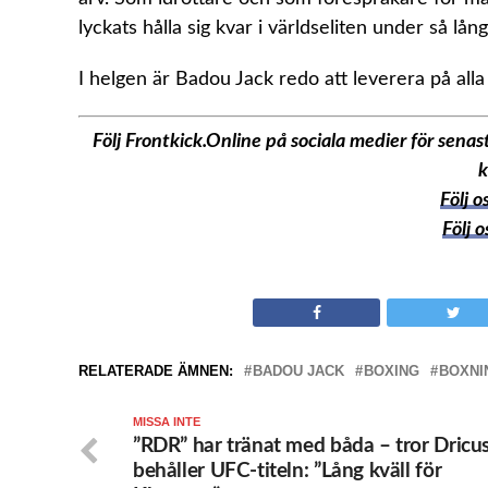
lyckats hålla sig kvar i världseliten under så lång
I helgen är Badou Jack redo att leverera på alla 
Följ Frontkick.Online på sociala medier för sen
k
Följ 
Följ 
RELATERADE ÄMNEN:
BADOU JACK
BOXING
BOXNI
MISSA INTE
”RDR” har tränat med båda – tror Dricu
behåller UFC-titeln: ”Lång kväll för