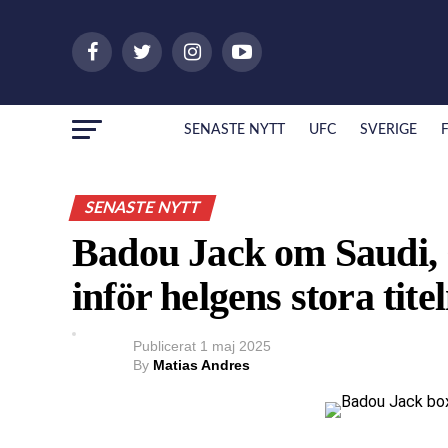
SENASTE NYTT
UFC
SVERIGE
SENASTE NYTT
Badou Jack om Saudi,
inför helgens stora tit
Publicerat
1 maj 2025
By
Matias Andres