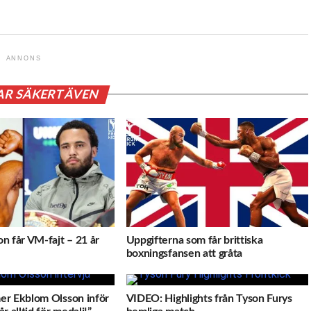
ANNONS
AR SÄKERT ÄVEN
n får VM-fajt – 21 år
Uppgifterna som får brittiska
boxningsfansen att gråta
er Ekblom Olsson inför
VIDEO: Highlights från Tyson Furys