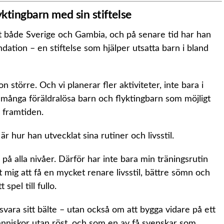
yktingbarn med sin stiftelse
t både Sverige och Gambia, och på senare tid har han
dation – en stiftelse som hjälper utsatta barn i bland
 större. Och vi planerar fler aktiviteter, inte bara i
å många föräldralösa barn och flyktingbarn som möjligt
 framtiden.
r hur han utvecklat sina rutiner och livsstil.
 på alla nivåer. Därför har inte bara min träningsrutin
 mig att få en mycket renare livsstil, bättre sömn och
 spel till fullo.
svara sitt bälte – utan också om att bygga vidare på ett
nniskor utan röst, och som en av få svenskar som