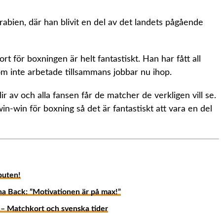
abien, där han blivit en del av det landets pågående
rt för boxningen är helt fantastiskt. Han har fått all
som inte arbetade tillsammans jobbar nu ihop.
ir av och alla fansen får de matcher de verkligen vill se.
win-win för boxning så det är fantastiskt att vara en del
buten!
na Back: ”Motivationen är på max!”
– Matchkort och svenska tider