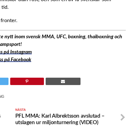
 tid.
fronter.
aste nytt inom svensk MMA, UFC, boxning, thaiboxning och
ampsport!
oss på Instagram
oss på Facebook
NG
NÄSTA
s
PFL MMA: Karl Albrektsson avslutad –
utslagen ur miljonturnering (VIDEO)