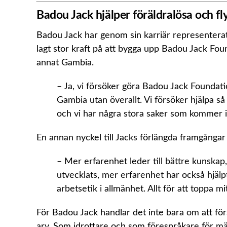
Badou Jack hjälper föräldralösa och fl
Badou Jack har genom sin karriär representera
lagt stor kraft på att bygga upp Badou Jack Foun
annat Gambia.
– Ja, vi försöker göra Badou Jack Foundation
Gambia utan överallt. Vi försöker hjälpa s
och vi har några stora saker som kommer i
En annan nyckel till Jacks förlängda framgångar ä
– Mer erfarenhet leder till bättre kunskap,
utvecklats, mer erfarenhet har också hjälpt
arbetsetik i allmänhet. Allt för att toppa mitt
För Badou Jack handlar det inte bara om att för
arv. Som idrottare och som förespråkare för mä