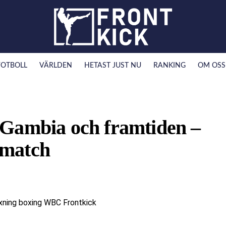
FOTBOLL
VÄRLDEN
HETAST JUST NU
RANKING
OM OSS
 Gambia och framtiden –
elmatch