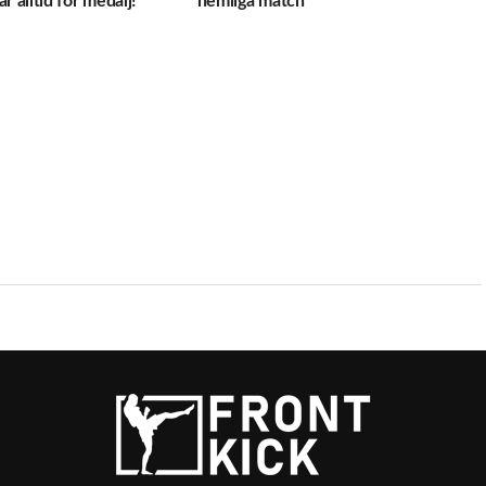
r alltid för medalj!”
hemliga match