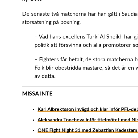
De senaste två matcherna har han gått i Saudiar
storsatsning på boxning.
– Vad hans excellens Turki Al Sheikh har gjo
politik att försvinna och alla promotorer 
– Fighters får betalt, de stora matcherna bl
Folk blir obestridda mästare, så det är en 
av detta.
MISSA INTE
Karl Albrektsson invägd och klar inför PFL-de
Aleksandra Toncheva inför titelmötet med Ni
ONE Fight Night 31 med Zebaztian Kadestam 