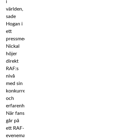
i
världen,
sade
Hogan i
ett
pressmeddelande.
Nickal
höjer
direkt
RAF:s
nivå
med sin
konkurrenskraft
och
erfarenhet.
När fans
går på
ett RAF-
evenemang