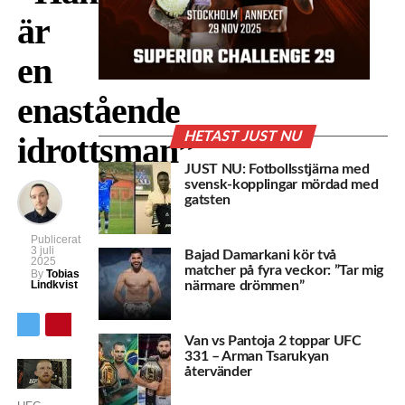
är
en
enastående
HETAST JUST NU
idrottsman”
JUST NU: Fotbollsstjärna med
svensk-kopplingar mördad med
gatsten
Publicerat
3 juli
Bajad Damarkani kör två
2025
matcher på fyra veckor: ”Tar mig
By
Tobias
Lindkvist
närmare drömmen”
Van vs Pantoja 2 toppar UFC
331 – Arman Tsarukyan
återvänder