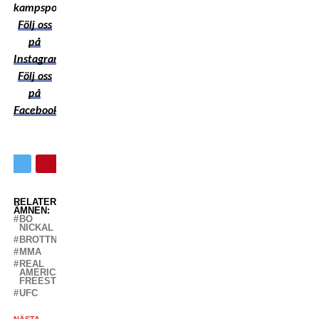
kampsport!
Följ oss
på
Instagram
Följ oss
på
Facebook
RELATERADE
ÄMNEN:
BO
NICKAL
BROTTNING
MMA
REAL
AMERICAN
FREESTYLE
UFC