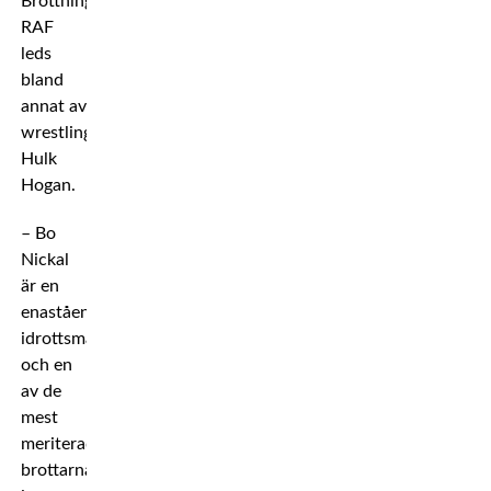
Brottningsorganisationen
RAF
leds
bland
annat av
wrestlinglegendaren
Hulk
Hogan.
– Bo
Nickal
är en
enastående
idrottsman
och en
av de
mest
meriterade
brottarna