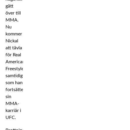
gått
över till
MMA.
Nu
kommer
Nickal
att tävla
för Real
American
Freestyle
samtidigt
som han
fortsätter
sin
MMA-
karriär i
UFC.