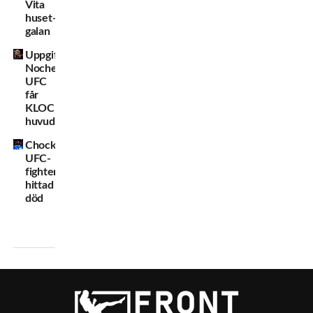
Vita
huset-
galan
Uppgifter:
Noche
UFC
får
KLOCKREN
huvudmatch
Chockbeskedet:
UFC-
fighter
hittad
död