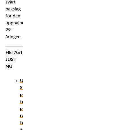
svårt
bakslag
för den
upphajpade
29-
åringen.
HETAST
JUST
NU
UPPDATERAD!
Sveriges
pound-
for-
pound-
ranking
för
amatörboxning