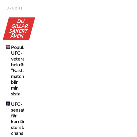
ANNONS
DU
GILLAR
SÄKERT
ÄVEN
Populära
UFC-
veteranen
bekräftar:
”Nästa
match
blir
min
sista”
UFC-
sensationen
får
karriärens
största
chans