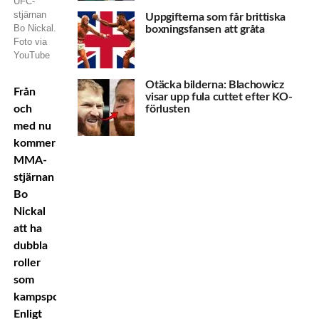
UFC-
stjärnan
Uppgifterna som får brittiska
Bo Nickal.
boxningsfansen att gråta
Foto via
YouTube
Otäcka bilderna: Blachowicz
Från
visar upp fula cuttet efter KO-
förlusten
och
med nu
kommer
MMA-
stjärnan
Bo
Nickal
att ha
dubbla
roller
som
kampsportare.
Enligt