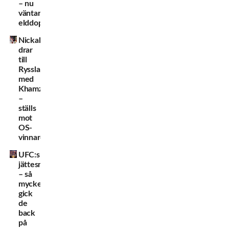
– nu
väntar
elddopet
Nickal
drar
till
Ryssland
med
Khamzat
–
ställs
mot
OS-
vinnare
UFC:s
jättesmäll
– så
mycket
gick
de
back
på