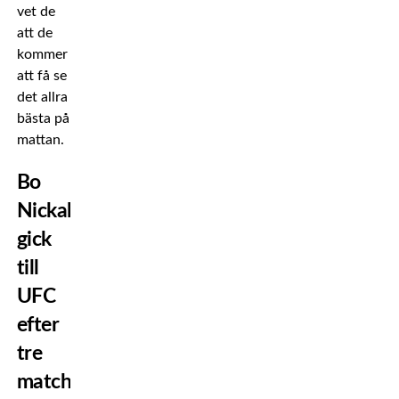
vet de
att de
kommer
att få se
det allra
bästa på
mattan.
Bo
Nickal
gick
till
UFC
efter
tre
matcher