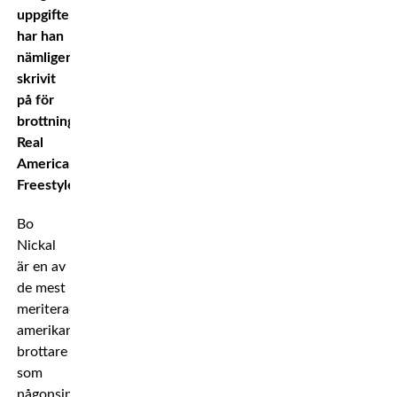
uppgifter
har han
nämligen
skrivit
på för
brottningsorganisationen
Real
American
Freestyle.
Bo
Nickal
är en av
de mest
meriterade
amerikanska
brottare
som
någonsin