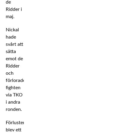
de
Ridder i
maj.
Nickal
hade
svårt att
sätta
emot de
Ridder
och
förlorade
fighten
via TKO
i andra
ronden.
Förlusten
blev ett