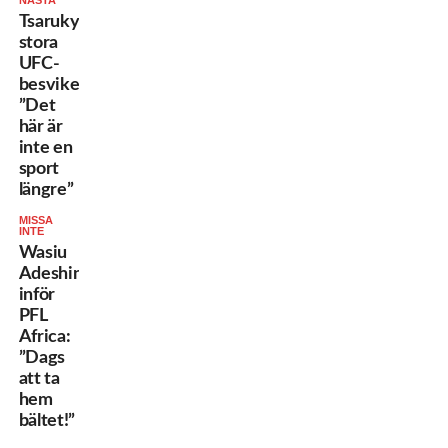
NÄSTA
Tsarukyans
stora
UFC-
besvikelse:
”Det
här är
inte en
sport
längre”
MISSA
INTE
Wasiu
Adeshina
inför
PFL
Africa:
”Dags
att ta
hem
bältet!”