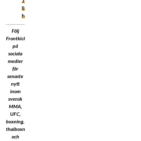
10-
listan
här!
Följ
Frontkick.Online
på
sociala
medier
för
senaste
nytt
inom
svensk
MMA,
UFC,
boxning,
thaiboxning
och