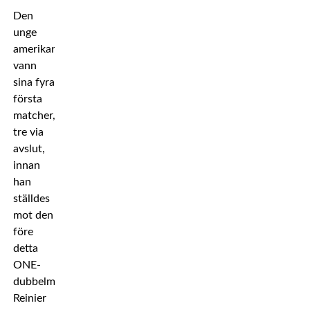
Den
unge
amerikanen
vann
sina fyra
första
matcher,
tre via
avslut,
innan
han
ställdes
mot den
före
detta
ONE-
dubbelmästaren
Reinier