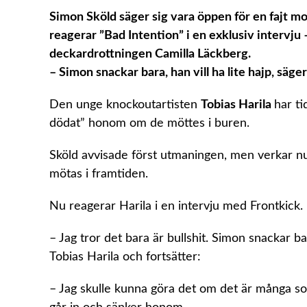
Simon Sköld säger sig vara öppen för en fajt m
reagerar ”Bad Intention” i en exklusiv intervju –
deckardrottningen Camilla Läckberg.
– Simon snackar bara, han vill ha lite hajp, säger
Den unge knockoutartisten
Tobias Harila
har t
dödat” honom om de möttes i buren.
Sköld avvisade först utmaningen, men verkar nu 
mötas i framtiden.
Nu reagerar Harila i en intervju med Frontkick.
– Jag tror det bara är bullshit. Simon snackar bar
Tobias Harila och fortsätter:
– Jag skulle kunna göra det om det är många som