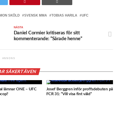
IMON SKÖLD
SVENSK MMA
TOBIAS HARILA
UFC
NÄSTA
r
Daniel Cormier kritiseras för sitt
kommenterande: ”Sårade henne”
ANNONS
AR SÄKERT ÄVEN
val lämnar ONE – UFC
Josef Berggren inför proffsdebuten på
ocop?
FCR 31: ”Vill visa fint våld”