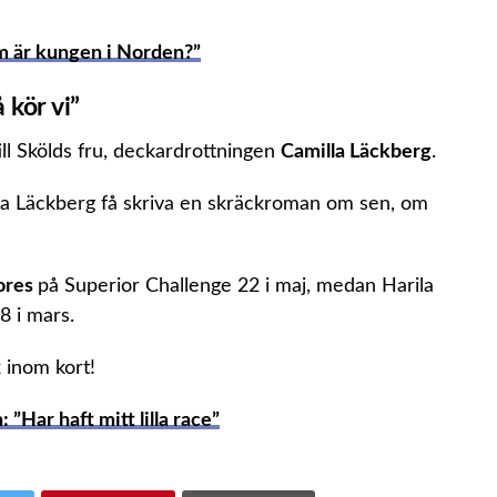
m är kungen i Norden?”
 kör vi”
ill Skölds fru, deckardrottningen
Camilla Läckberg
.
illa Läckberg få skriva en skräckroman om sen, om
ores
på Superior Challenge 22 i maj, medan Harila
8 i mars.
 inom kort!
”Har haft mitt lilla race”