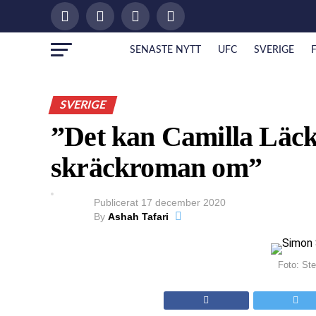
SENASTE NYTT
UFC
SVERIGE
SVERIGE
”Det kan Camilla Läck
skräckroman om”
Publicerat
17 december 2020
By
Ashah Tafari
Foto: St