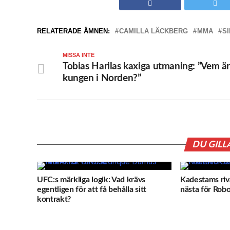
RELATERADE ÄMNEN:
CAMILLA LÄCKBERG
MMA
S
MISSA INTE
Tobias Harilas kaxiga utmaning: ”Vem ä
kungen i Norden?”
DU GILL
UFC:s märkliga logik: Vad krävs
Kadestams ri
egentligen för att få behålla sitt
nästa för Rob
kontrakt?