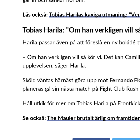
går in och sänker honom.
Läs också:
Tobias Harilas kaxiga utmaning: ”Ve
Tobias Harila: ”Om han verkligen vill så
Harila passar även på att föreslå en ny bokidé t
– Om han verkligen vill så kör vi. Det kan Cam
upplevelsen, säger Harila.
Sköld väntas härnäst göra upp mot
Fernando Fl
planeras gå sin nästa match på Fight Club Rush 
Håll utkik för mer om Tobias Harila på Frontkick
Se också:
The Mauler brutalt ärlig om framtiden: 