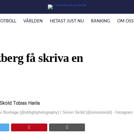
FOTBOLL
VÄRLDEN
HETAST JUST NU
RANKING
OM OSS
berg få skriva en
ev Bonhage (@sbfightphotography) / Simon Sköld (@simonskold) - Instagram