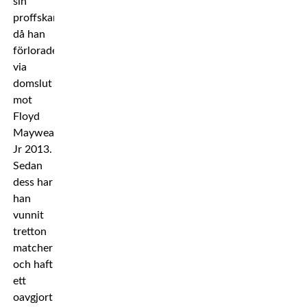
sin
proffskarriär,
då han
förlorade
via
domslut
mot
Floyd
Mayweather
Jr 2013.
Sedan
dess har
han
vunnit
tretton
matcher
och haft
ett
oavgjort