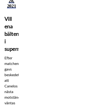
28,
2021
Vill
ena
bältena
i
supermellanvikt
Efter
matchen
gavs
beskedet
att
Canelos
nästa
motståndare
väntas