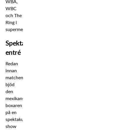
WBA,
WBC
och The
Ring i
supermellanvikt.
Spektakulär
entré
Redan
innan
matchen
bjöd
den
mexikanske
boxaren
på en
spektakulär
show