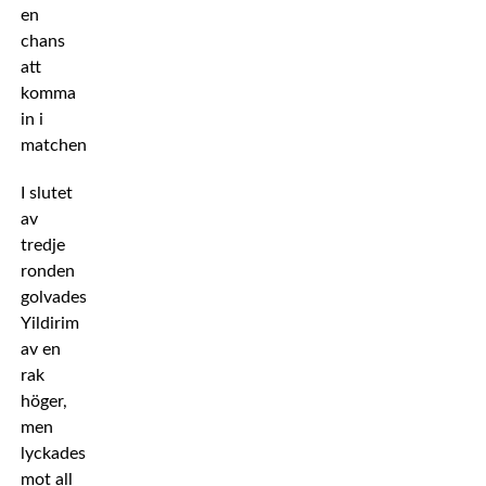
en
chans
att
komma
in i
matchen.
I slutet
av
tredje
ronden
golvades
Yildirim
av en
rak
höger,
men
lyckades
mot all