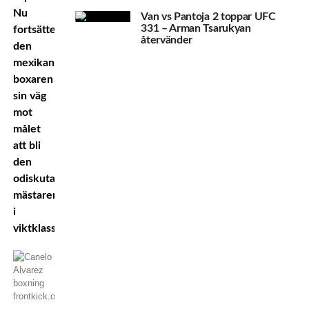
Nu
Van vs Pantoja 2 toppar UFC
331 – Arman Tsarukyan
fortsätter
återvänder
den
mexikanske
boxaren
sin väg
mot
målet
att bli
den
odiskutable
mästaren
i
viktklassen.