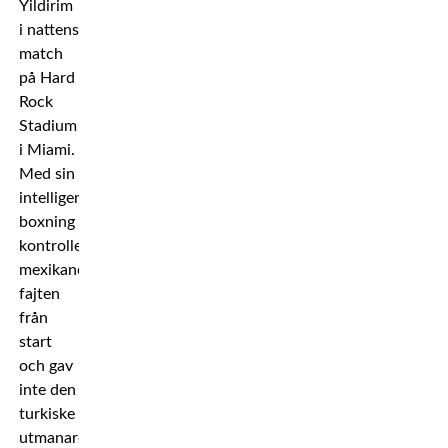
Yildirim
i nattens
match
på Hard
Rock
Stadium
i Miami.
Med sin
intelligenta
boxning
kontrollerade
mexikanen
fajten
från
start
och gav
inte den
turkiske
utmanaren