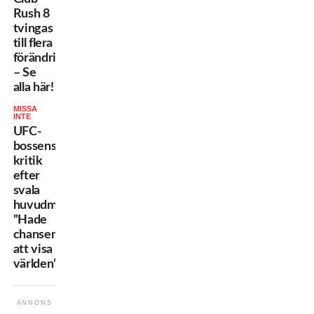
Rush 8
tvingas
till flera
förändringar
– Se
alla här!
MISSA
INTE
UFC-
bossens
kritik
efter
svala
huvudmatchen:
”Hade
chansen
att visa
världen”
ANNONS