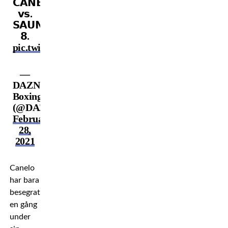
𝗖𝗔𝗡𝗘𝗟𝗢
𝘃𝘀.
𝗦𝗔𝗨𝗡𝗗𝗘𝗥𝗦⁰⁰𝗠𝗮𝘆
𝟴.
pic.twitter.com/6wZL4FfQIW
—
DAZN
Boxing
(@DAZNBoxing)
February
28,
2021
Canelo
har bara
besegrats
en gång
under