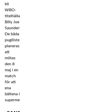
bli
WBO-
titelhållaren
Billy Joe
Saunders.
De båda
pugilisterna
planeras
att
mötas
den 8
maj i en
match
för att
ena
bältena i
supermellanvikt.