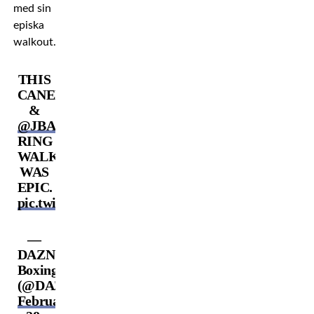
med sin
episka
walkout.
THIS
CANELO
&
@JBALVIN
RING
WALK
WAS
EPIC.
pic.twitter.com/dz7n8FJ0dq
—
DAZN
Boxing
(@DAZNBoxing)
February