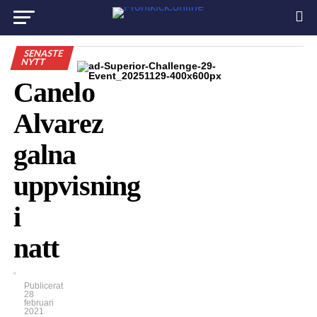
SENASTE
NYTT
Canelo
Alvarez
galna
uppvisning
i
natt
Publicerat
28
februari
2021