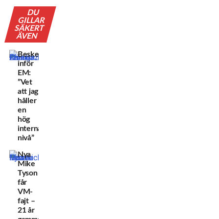
DU
GILLAR
SÄKERT
ÄVEN
Beskedet
inför
EM:
”Vet
att jag
håller
en
hög
internationell
nivå”
Nya
Mike
Tyson
får
VM-
fajt –
21 år