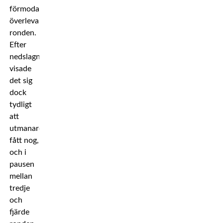
förmodan
överleva
ronden.
Efter
nedslagningen
visade
det sig
dock
tydligt
att
utmanaren
fått nog,
och i
pausen
mellan
tredje
och
fjärde