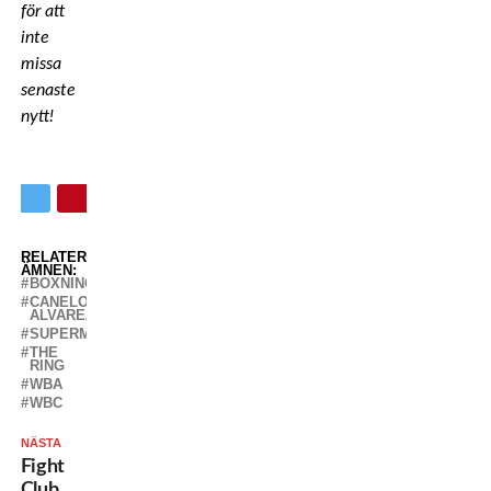
för att
inte
missa
senaste
nytt!
RELATERADE
ÄMNEN:
BOXNING
CANELO
ALVAREZ
SUPERMELLANVIKT
THE
RING
WBA
WBC
NÄSTA
Fight
Club