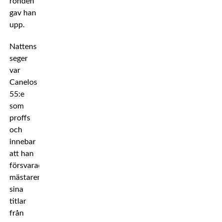
ronden
gav han
upp.
Nattens
seger
var
Canelos
55:e
som
proffs
och
innebar
att han
försvarade
mästaren
sina
titlar
från