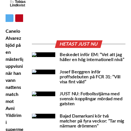
By
Tobias
Lindkvist
Canelo
Alvarez
HETAST JUST NU
bjöd på
en
Beskedet inför EM: ”Vet att jag
mästerlig
håller en hög internationell nivå”
uppvisning
Josef Berggren inför
när han
proffsdebuten på FCR 31: ”Vill
vann
visa fint våld”
nattens
JUST NU: Fotbollsstjärna med
match
svensk-kopplingar mördad med
mot
gatsten
Avni
Yildirim
Bajad Damarkani kör två
matcher på fyra veckor: ”Tar mig
i
närmare drömmen”
supermellanvikt.