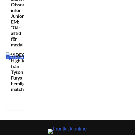
Olsson
inför
Junior-
EM:
”Går
alltid
för
medalj!”
VIDEO:
Highlights
från
Tyson
Furys
hemliga
match