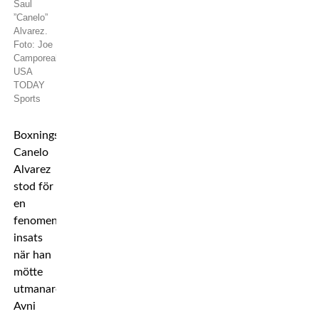
Saul
”Canelo”
Alvarez.
Foto: Joe
Camporeale-
USA
TODAY
Sports
Boxningsikonen
Canelo
Alvarez
stod för
en
fenomenal
insats
när han
mötte
utmanaren
Avni