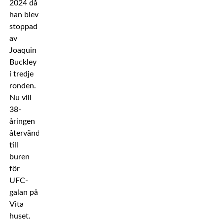
2024 då
han blev
stoppad
av
Joaquin
Buckley
i tredje
ronden.
Nu vill
38-
åringen
återvända
till
buren
för
UFC-
galan på
Vita
huset.