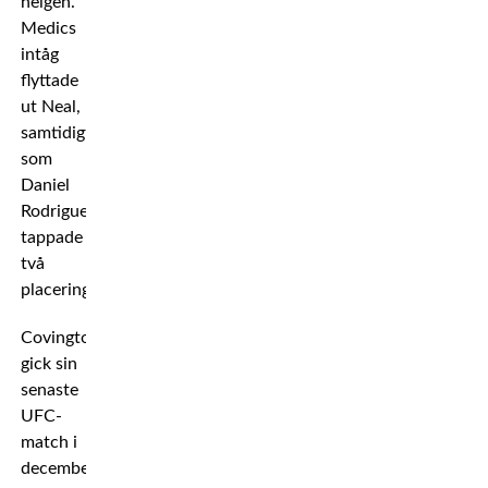
helgen.
Medics
intåg
flyttade
ut Neal,
samtidigt
som
Daniel
Rodriguez
tappade
två
placeringar.
Covington
gick sin
senaste
UFC-
match i
december