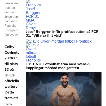
rankingen
trots att
det var
länge sen
han vann.
Foto via
Instagram
Josef Berggren inför proffsdebuten på FCR
(colbycovmma)
31: ”Vill visa fint våld”
Colby
Covington
klättrar
till plats
JUST NU: Fotbollsstjärna med svensk-
kopplingar mördad med gatsten
13 på
UFC:s
officiella
welterviktsrankingen.
Detta
trots att
hans