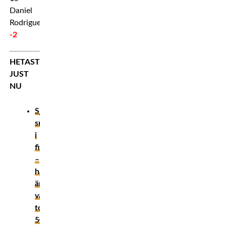
Daniel
Rodriguez
-2
HETAST
JUST
NU
Sjukaste
smeknamnen
i
fightvärlden
–
här
är
vår
topp
50!