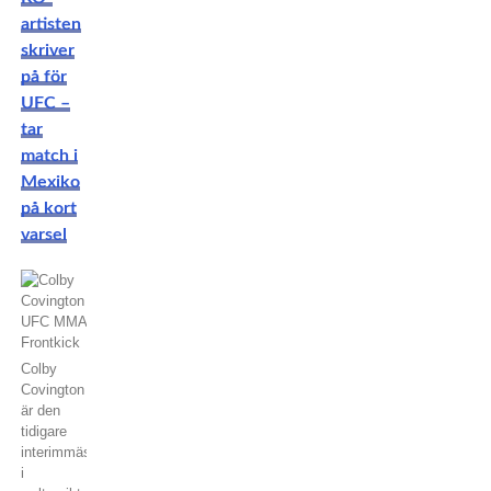
artisten
skriver
på för
UFC –
tar
match i
Mexiko
på kort
varsel
Colby
Covington
är den
tidigare
interimmästaren
i