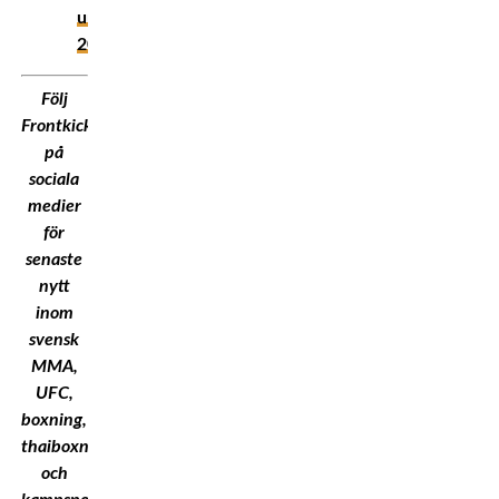
under
2026
Följ
Frontkick.Online
på
sociala
medier
för
senaste
nytt
inom
svensk
MMA,
UFC,
boxning,
thaiboxning
och