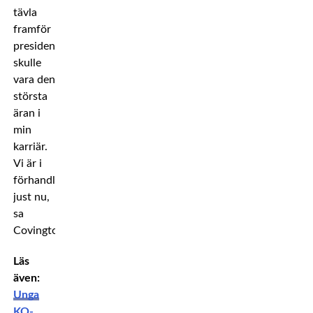
tävla
framför
presidenten
skulle
vara den
största
äran i
min
karriär.
Vi är i
förhandlingar
just nu,
sa
Covington.
Läs
även:
Unga
KO-