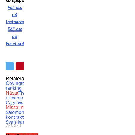
kampsport!
Följ oss
på
Instagram
Följ oss
på
Facebook
Relaterade ämnen:
Colby
Covington
MMA
UFC
UFC-
ranking
Nästa
Theodor Berggren
utmanar Aronov inför
Cage Warriors 203
Missa inte
Krajnc ger
Salomonsson nytt
kontrakt: ”Han har Gunde
Svan-karisma”
ANNONS