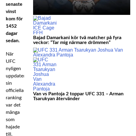
senaste
vinst
kom för
1452
dagar
Bajad Damarkani kör två matcher på fyra
sedan.
veckor: ”Tar mig närmare drömmen”
När
UFC
nyligen
uppdaterade
sin
officiella
Van vs Pantoja 2 toppar UFC 331 – Arman
ranking
Tsarukyan återvänder
var det
många
som
hajade
till.