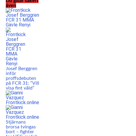
Du gillar säkert
även
Josef Berggren
inför
proffsdebuten
på FCR 31: ”Vill
visa fint våld”
Stjärnans
brorsa tvingas
bort – fighter