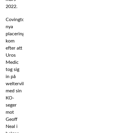
2022.
Covingtons
nya
placering
kom
efter att
Uros
Medic
tog sig
in på
welterviktsrankingen
med sin
KO-
seger
mot
Geoff
Neal i