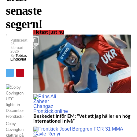
senaste
segern!
Hetast just nu
Publicerat
26
februari
2026
By
Tobias
Lindkvist
Beskedet inför EM: ”Vet att jag håller en hög
internationell nivå”
Colby
Covington
klättrar på