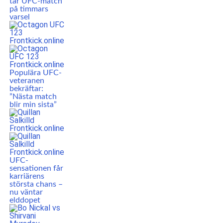
tar UFC-match
på timmars
varsel
Populära UFC-
veteranen
bekräftar:
”Nästa match
blir min sista”
UFC-
sensationen får
karriärens
största chans –
nu väntar
elddopet