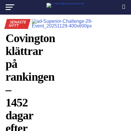
SENASTE
NYTT
Covington
klättrar
på
rankingen
–
1452
dagar
efter