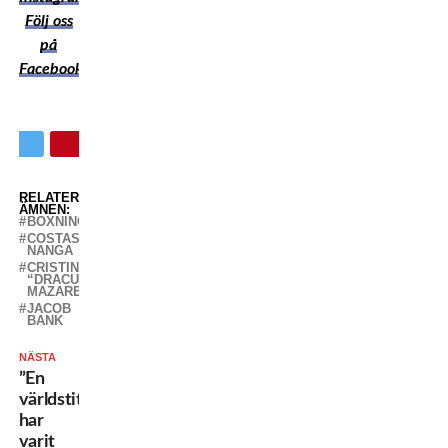
Följ oss
på
Facebook
RELATERADE
ÄMNEN:
BOXNING
COSTAS
NANGA
CRISTINEL
“DRACULA”
MAZAREANU
JACOB
BANK
NÄSTA
”En
världstitel
har
varit