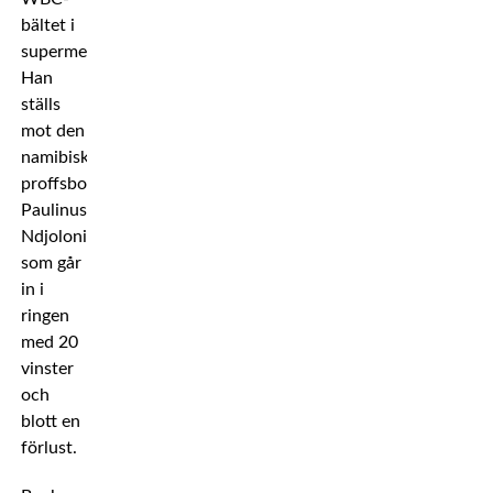
bältet i
supermellanvikt.
Han
ställs
mot den
namibiske
proffsboxaren
Paulinus
Ndjolonimu,
som går
in i
ringen
med 20
vinster
och
blott en
förlust.