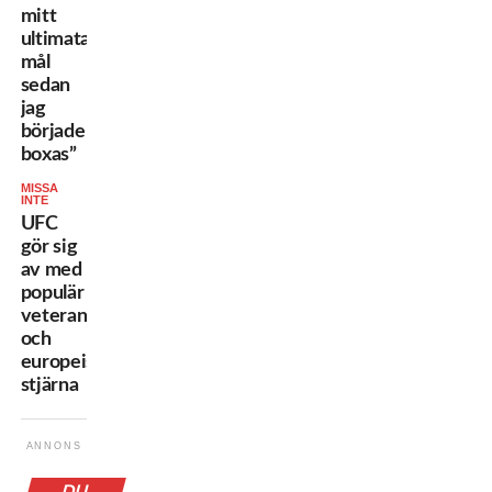
mitt
ultimata
mål
sedan
jag
började
boxas”
MISSA
INTE
UFC
gör sig
av med
populär
veteran
och
europeisk
stjärna
ANNONS