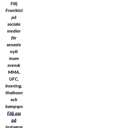
Följ
Frontkick.Online
på
sociala
medier
för
senaste
nytt
inom
svensk
MMA,
UFC,
boxning,
thaiboxning
och
kampsport!
Följ oss
på
Instagram