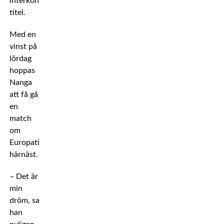
interkontinental-
titel.
Med en
vinst på
lördag
hoppas
Nanga
att få gå
en
match
om
Europatiteln
härnäst.
– Det är
min
dröm, sa
han