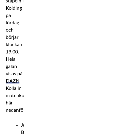
stapeln i
Kolding
på
lördag
och
börjar
klockan
19.00.
Hela
galan
visas på
DAZN
.
Kolla in
matchkortet
här
nedanför.*
Jacob
Bank