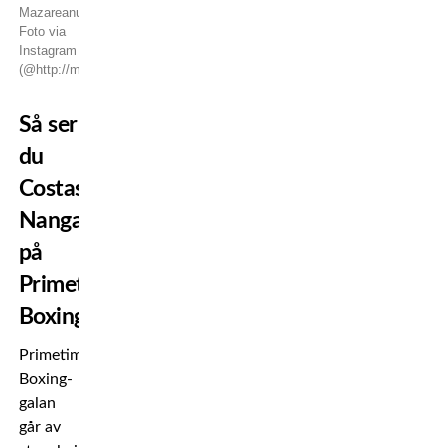
Mazareanu.
Foto via
Instagram
(@http://mazareanu.tm)
Så ser
du
Costas
Nanga
på
Primetime
Boxing
Primetime
Boxing-
galan
går av