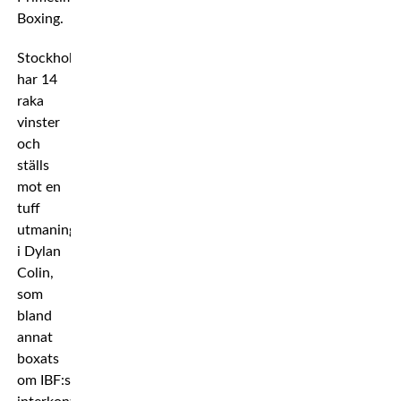
Boxing.
Stockholmaren
har 14
raka
vinster
och
ställs
mot en
tuff
utmaning
i Dylan
Colin,
som
bland
annat
boxats
om IBF:s