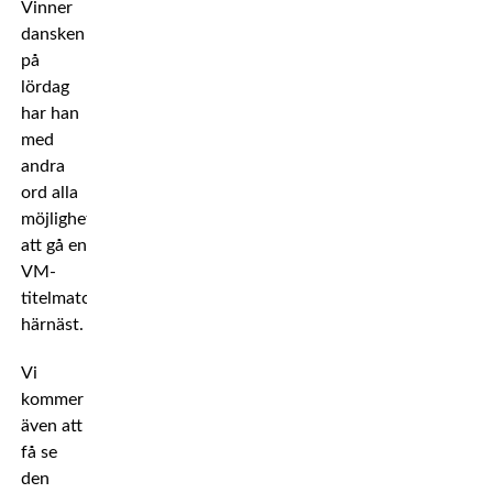
Vinner
dansken
på
lördag
har han
med
andra
ord alla
möjligheter
att gå en
VM-
titelmatch
härnäst.
Vi
kommer
även att
få se
den