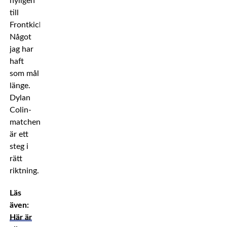
nyligen
till
Frontkick.
Något
jag har
haft
som mål
länge.
Dylan
Colin-
matchen
är ett
steg i
rätt
riktning.
Läs
även:
Här är