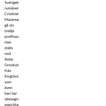
Sverigebaserade
rumänen
Cristinel
Mazareanu
gå sin
tredje
proffsmatch.
Han
ställs
mot
Aidar
Oroskulov
från
Kirgizistan
som
även
han har
obesegrat
matchfacit