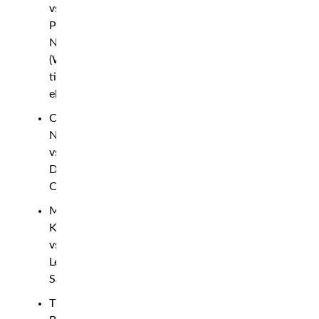
vs
Paulinus
Ndjolonimu
(WBC
title
eliminator)
Costas
Nanga
vs
Dylan
Colin
Mather
Katib
vs
Leevi
Salo
Thorbjørn