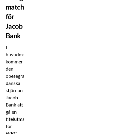
match
för
Jacob
Bank
I
huvudmatchen
kommer
den
obesegrade
danska
stjärnan
Jacob
Bank att
gå en
titelutmanarmatch
för
WBC-