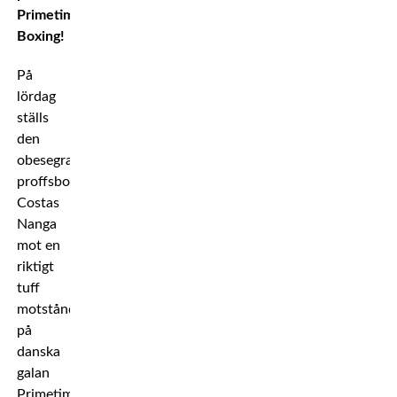
Primetime
Boxing!
På
lördag
ställs
den
obesegrade
proffsboxaren
Costas
Nanga
mot en
riktigt
tuff
motståndare
på
danska
galan
Primetime