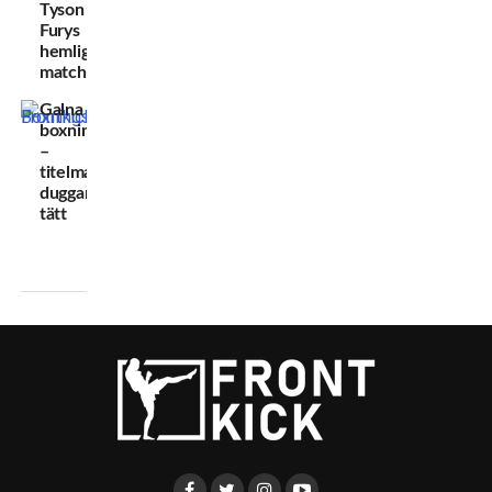
Tyson
Furys
hemliga
match
Galna
boxningsveckorna
–
titelmatcherna
duggar
tätt