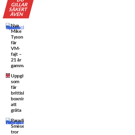
DU
GILLAR
SÄKERT
ÄVEN
Nya
Mike
Tyson
får
VM-
fajt –
21 år
gammal!
Uppgifterna
som
får
brittiska
boxningsfansen
att
gråta
Paradisia
Smesem
tror