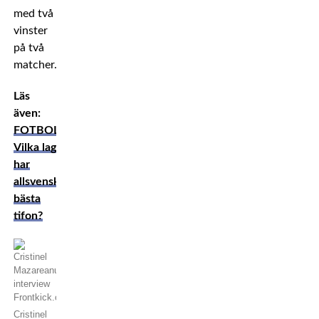
med två
vinster
på två
matcher.
Läs
även:
FOTBOLL:
Vilka lag
har
allsvenskans
bästa
tifon?
Cristinel