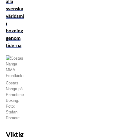
alla
svenska
världsmästare
i
boxning
genom
tiderna
Costas
Nanga på
Primetime
Boxing.
Foto:
Stefan
Romare
Viktig