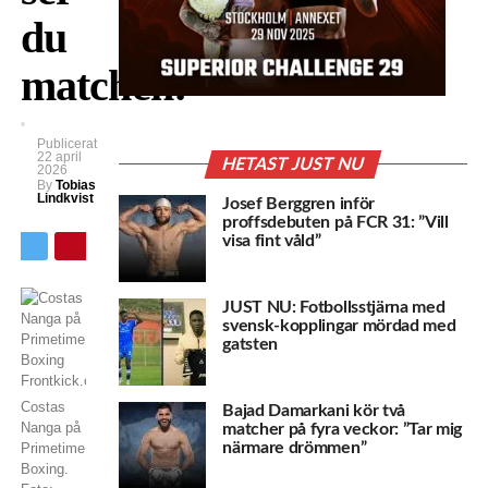
du
matchen!
Publicerat
22 april
HETAST JUST NU
2026
By
Tobias
Lindkvist
Josef Berggren inför
proffsdebuten på FCR 31: ”Vill
visa fint våld”
JUST NU: Fotbollsstjärna med
svensk-kopplingar mördad med
gatsten
Costas
Bajad Damarkani kör två
Nanga på
matcher på fyra veckor: ”Tar mig
närmare drömmen”
Primetime
Boxing.