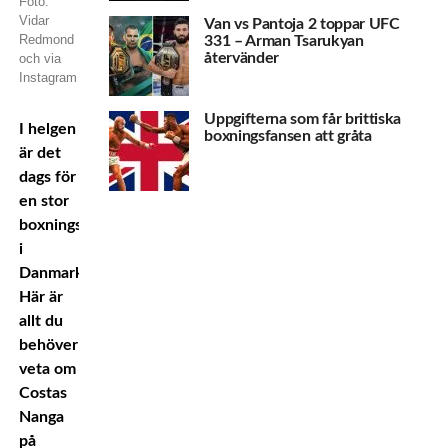
Foto:
Vidar
Van vs Pantoja 2 toppar UFC
Redmond
331 – Arman Tsarukyan
återvänder
och via
Instagram
Uppgifterna som får brittiska
I helgen
boxningsfansen att gråta
är det
dags för
en stor
boxningsgala
i
Danmark.
Här är
allt du
behöver
veta om
Costas
Nanga
på