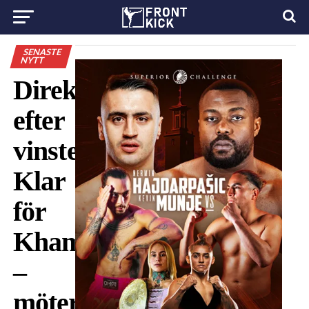
SENASTE
NYTT
Direkt
efter
vinsten:
Klar
för
Khamzatgalan
–
möter