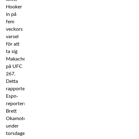
Hooker
in på
fem
veckors
varsel
för att
ta sig
Makachev
på UFC
267.
Detta
rapporterade
Espn-
reportern
Brett
Okamoto
under
torsdagen.