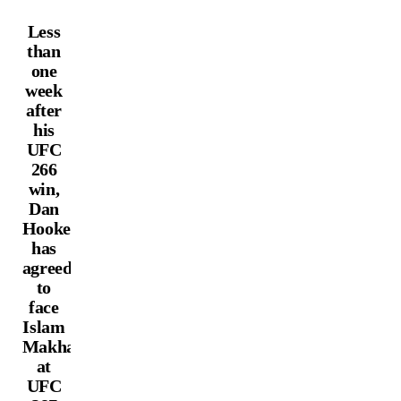
Less
than
one
week
after
his
UFC
266
win,
Dan
Hooker
has
agreed
to
face
Islam
Makhachev
at
UFC