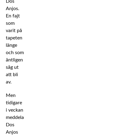
Dos
Anjos.
En fajt
som
varit på
tapeten
länge
och som
äntligen
såg ut
att bli
av.
Men
tidigare
i veckan
meddelade
Dos
Anjos