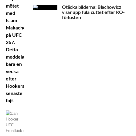
mötet
Otäcka bilderna: Blachowicz
visar upp fula cuttet efter KO-
med
förlusten
Islam
Makachev
på UFC
267.
Detta
meddelas
bara en
vecka
efter
Hookers
senaste
fajt.