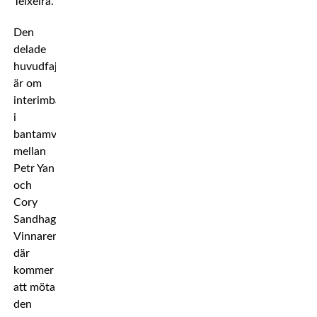
Teixeira.
Den
delade
huvudfajten
är om
interimbältet
i
bantamvikt
mellan
Petr Yan
och
Cory
Sandhagen.
Vinnaren
där
kommer
att möta
den