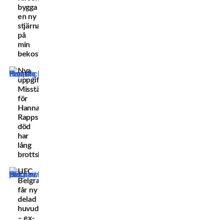
bygga
en ny
stjärna
på
min
bekostnad”
Nya
uppgifter:
Misstänkte
för
Hannah
Rapps
död
har
lång
brottshistorik
UFC
Belgrad
får ny
delad
huvudmatch
– ex-