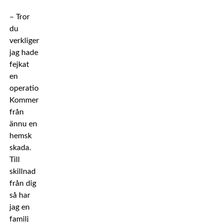
– Tror
du
verkligen
jag hade
fejkat
en
operation?
Kommer
från
ännu en
hemsk
skada.
Till
skillnad
från dig
så har
jag en
familj