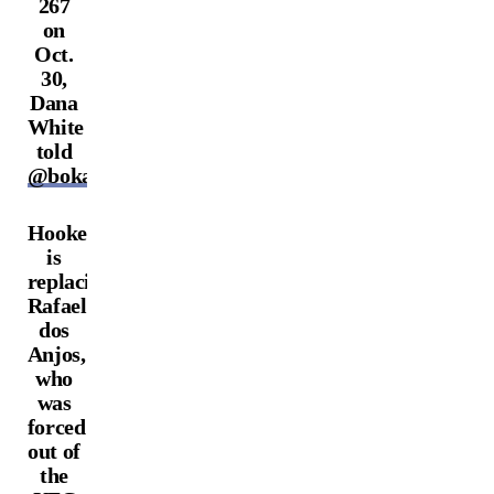
267
on
Oct.
30,
Dana
White
told
@bokamotoESPN
.
Hooker
is
replacing
Rafael
dos
Anjos,
who
was
forced
out of
the