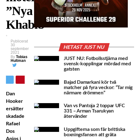
”Nya
Khabib”
Publicerat
30
HETAST JUST NU
september
2021
By
Tobias
JUST NU: Fotbollsstjärna med
Hultman
svensk-kopplingar mördad med
gatsten
Bajad Damarkani kör två
matcher på fyra veckor: ”Tar mig
närmare drömmen”
Dan
Hooker
Van vs Pantoja 2 toppar UFC
ersätter
331 – Arman Tsarukyan
skadade
återvänder
Rafael
Uppgifterna som får brittiska
Dos
boxningsfansen att gråta
Anjos i