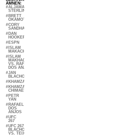
ÄMNEN:
ALJAMAIN
STERLING
BRETT
OKAMOTO
CORY
SANDHAGEN
DAN
HOOKER
ESPN
ISLAM
MAKACHEV
ISLAM
MAKHACHEV
VS. RAFAEL
DOS ANJOS
JAN
BLACHOWICZ
KHAMZAT
KHAMZAT
CHIMAEV
PETR
YAN
RAFAEL
DOS
ANJOS
UFC
267
UFC 267:
BLACHOWICZ
VS. TEIXEIRA