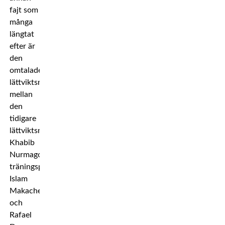
fajt som
många
längtat
efter är
den
omtalade
lättviktsmatchen
mellan
den
tidigare
lättviktsmästaren
Khabib
Nurmagomedovs
träningspartner
Islam
Makachev
och
Rafael