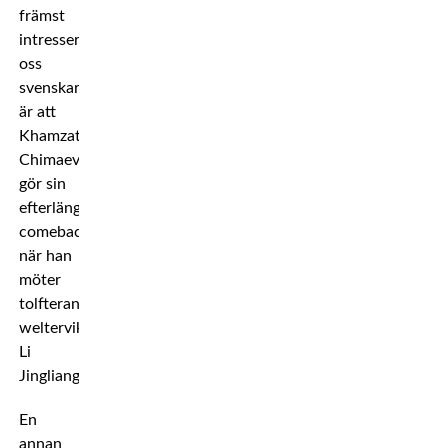
främst
intresserar
oss
svenskar
är att
Khamzat
Chimaev
gör sin
efterlängtade
comeback
när han
möter
tolfterankade
welterviktaren
Li
Jingliang.
En
annan