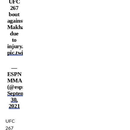
UFC
267
bout
against
Makhachev
due
to
injury.
pic.twitter.com/BvaMJO7TwM
—
ESPN
MMA
(@espnmma)
September
30,
2021
UFC
267