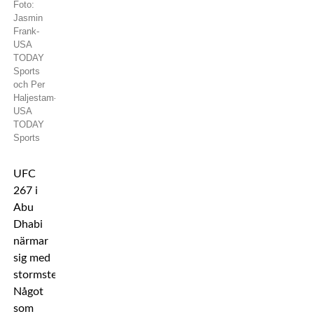
Foto:
Jasmin
Frank-
USA
TODAY
Sports
och Per
Haljestam-
USA
TODAY
Sports
UFC
267 i
Abu
Dhabi
närmar
sig med
stormsteg.
Något
som