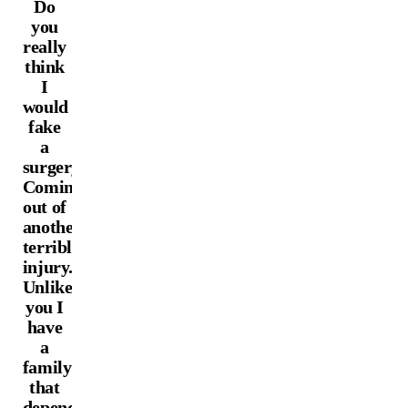
Do
you
really
think
I
would
fake
a
surgery?
Coming
out of
another
terrible
injury.
Unlike
you I
have
a
family
that
depends