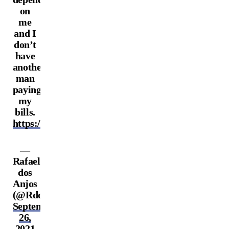
on
me
and I
don’t
have
another
man
paying
my
bills.
https://t.co/PDvQ2rhZsq
—
Rafael
dos
Anjos
(@RdosAnjosMMA)
September
26,
2021