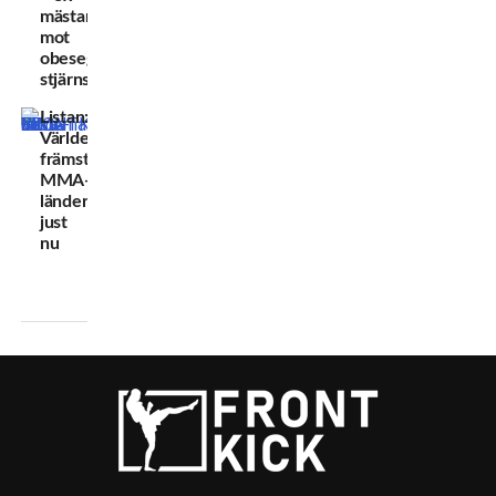
mästare
mot
obesegrat
stjärnskott
Listan:
Världens
främsta
MMA-
länder
just
nu