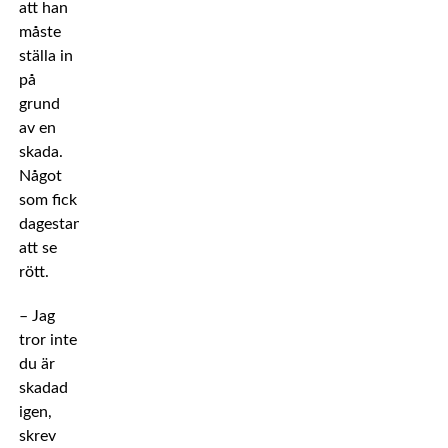
att han
måste
ställa in
på
grund
av en
skada.
Något
som fick
dagestaniern
att se
rött.
– Jag
tror inte
du är
skadad
igen,
skrev