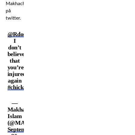
Makhachev
på
twitter.
@RdosAnjosMMA
I
don’t
believe
that
you’re
injured..,
again
#chickenfever
—
Makhachev
Islam
(@MAKHACHEVMMA)
September