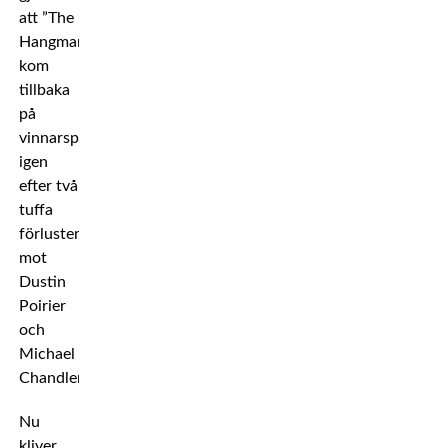
att ”The
Hangman”
kom
tillbaka
på
vinnarspåret
igen
efter två
tuffa
förluster
mot
Dustin
Poirier
och
Michael
Chandler.
Nu
kliver