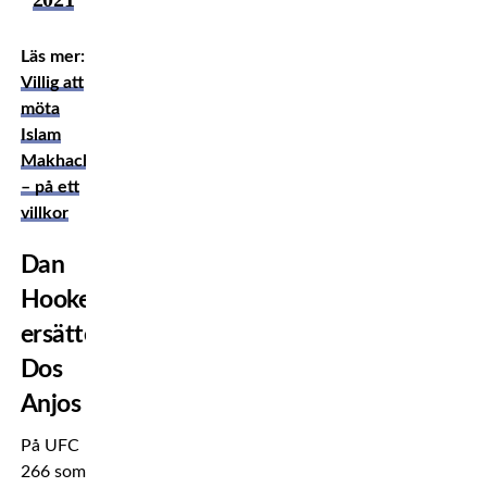
Läs mer:
Villig att
möta
Islam
Makhachev
– på ett
villkor
Dan
Hooker
ersätter
Dos
Anjos
På UFC
266 som