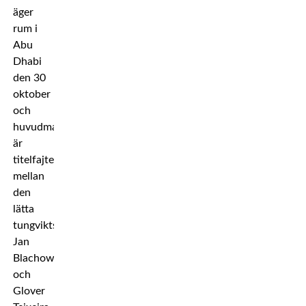
äger
rum i
Abu
Dhabi
den 30
oktober
och
huvudmatchen
är
titelfajten
mellan
den
lätta
tungviktsmästaren
Jan
Blachowicz
och
Glover