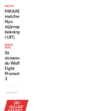
NÄSTA
MAXADE
matcher:
Nya
stjärnspäckade
bokningar
i UFC
MISSA
INTE
Så
streamar
du Wolf
Fight
Promotion
3
ANNONS
DU
GILLAR