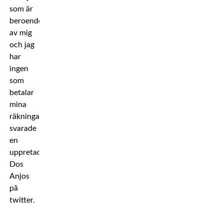
som är
beroende
av mig
och jag
har
ingen
som
betalar
mina
räkningar,
svarade
en
uppretad
Dos
Anjos
på
twitter.