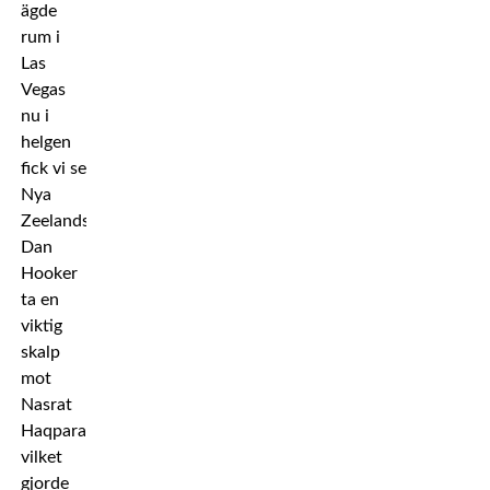
ägde
rum i
Las
Vegas
nu i
helgen
fick vi se
Nya
Zeelands
Dan
Hooker
ta en
viktig
skalp
mot
Nasrat
Haqparast,
vilket
gjorde