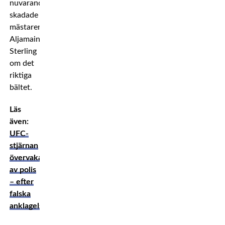
nuvarande
skadade
mästaren
Aljamain
Sterling
om det
riktiga
bältet.
Läs
även:
UFC-
stjärnan
övervakas
av polis
– efter
falska
anklagelserna