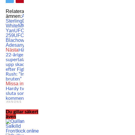
Relaterade
ämnen:
Aljamain
Sterling
Dana
White
MMA
Petr
Yan
UFC
UFC
259
UFC 259:
Blachowicz vs.
Adesanya
Nästa
Här visar
22-årige
supertalangen
upp skadan –
efter Fight Club
Rush: ”Inte
bruten”
Missa inte
Dan
Hardy tvingas
sluta som UFC-
kommentator
ANNONS
Du gillar säkert
även