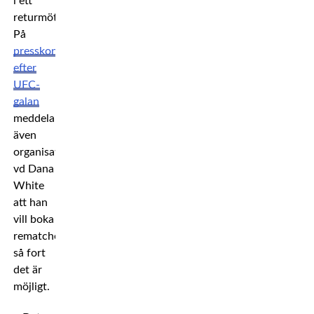
i ett
returmöte.
På
presskonferensen
efter
UFC-
galan
meddelar
även
organisationens
vd Dana
White
att han
vill boka
rematchen
så fort
det är
möjligt.