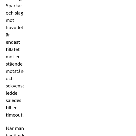
Sparkar
och slag
mot
huvudet
är
endast
tillåtet
mot en
stående
motståndare
och
sekvensen
ledde
således
till en
timeout.
När man
bedömde