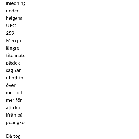
inledningsvis
under
helgens
UFC
259.
Men ju
längre
titelmatchen
pågick
såg Yan
ut att ta
över
mer och
mer för
att dra
ifrån på
poängkorten.
Då tog