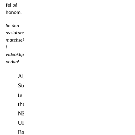
fel på
honom.
Se den
avslutande
matchsekvensen
i
videoklippet
nedan!
Aljamain
Sterling
is
the
NEW
UFC
Bantamweight