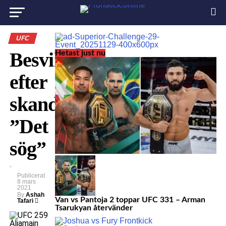
UFC
Besvikelsen
Hetast just nu
efter
skandalmatchen:
”Det
sög”
Publicerat
8 mars
2021
By
Ashah
Van vs Pantoja 2 toppar UFC 331 – Arman
Tafari
Tsarukyan återvänder