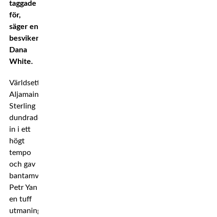
taggade
för,
säger en
besviken
Dana
White.
Världsettan
Aljamain
Sterling
dundrade
in i ett
högt
tempo
och gav
bantamviktsmästare
Petr Yan
en tuff
utmaning