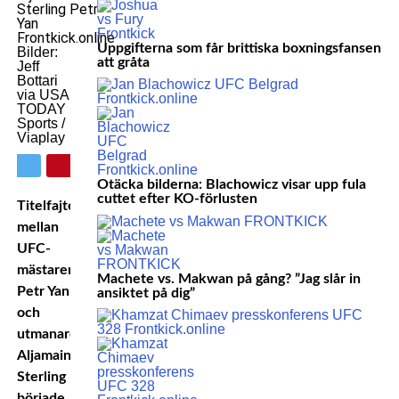
Uppgifterna som får brittiska boxningsfansen
Bilder:
att gråta
Jeff
Bottari
via USA
TODAY
Sports /
Viaplay
Otäcka bilderna: Blachowicz visar upp fula
cuttet efter KO-förlusten
Titelfajten
mellan
UFC-
mästaren
Machete vs. Makwan på gång? ”Jag slår in
Petr Yan
ansiktet på dig”
och
utmanaren
Aljamain
Sterling
började