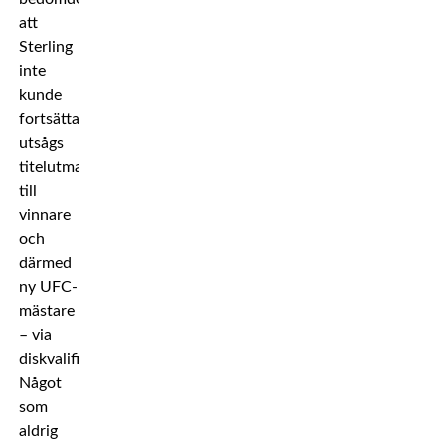
att
Sterling
inte
kunde
fortsätta
utsågs
titelutmanaren
till
vinnare
och
därmed
ny UFC-
mästare
– via
diskvalificering.
Något
som
aldrig