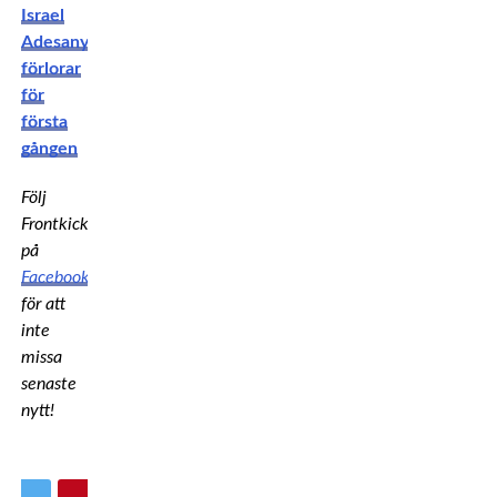
Israel
Adesanya
förlorar
för
första
gången
Följ
Frontkick.online
på
Facebook
för att
inte
missa
senaste
nytt!