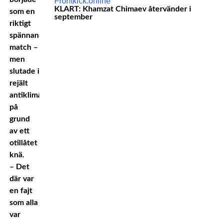
KLART: Khamzat Chimaev återvänder i
som en
september
riktigt
spännande
match –
men
slutade i
rejält
antiklimax
på
grund
av ett
otillåtet
knä.
– Det
där var
en fajt
som alla
var