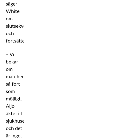
säger
White
om
slutsekvensen
och
fortsätter:
– Vi
bokar
om
matchen
så fort
som
möjligt.
Aljo
åkte till
sjukhuset
och det
är inget