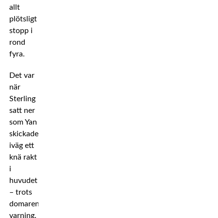
allt
plötsligt
stopp i
rond
fyra.
Det var
när
Sterling
satt ner
som Yan
skickade
iväg ett
knä rakt
i
huvudet
– trots
domarens
varning.