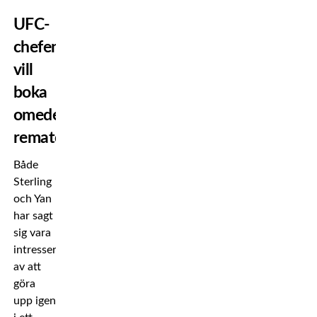
UFC-
chefen
vill
boka
omedelbar
rematch
Både
Sterling
och Yan
har sagt
sig vara
intresserade
av att
göra
upp igen