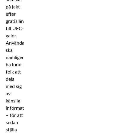
på jakt
efter
gratislänkar
till UFC-
galor.
Användaren
ska
nämligen
ha lurat
folk att
dela
med sig
av
känslig
information
– för att
sedan
stjäla