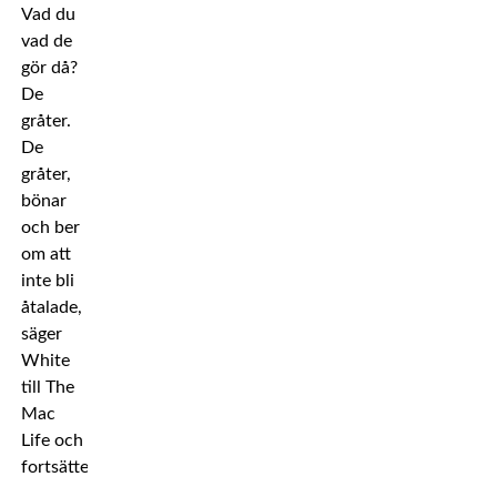
Vad du
vad de
gör då?
De
gråter.
De
gråter,
bönar
och ber
om att
inte bli
åtalade,
säger
White
till The
Mac
Life och
fortsätter: