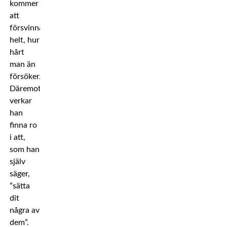
kommer
att
försvinna
helt, hur
hårt
man än
försöker.
Däremot
verkar
han
finna ro
i att,
som han
själv
säger,
”sätta
dit
några av
dem”.