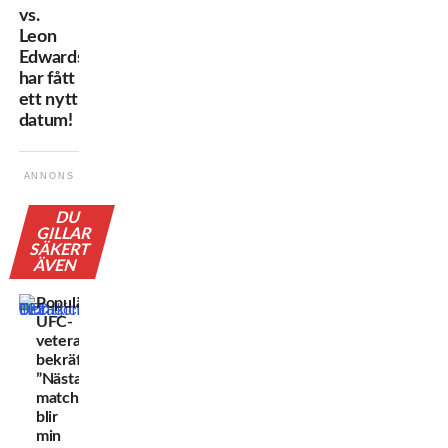
vs.
Leon
Edwards
har fått
ett nytt
datum!
ANNONS
DU
GILLAR
SÄKERT
ÄVEN
Populära
UFC-
veteranen
bekräftar:
”Nästa
match
blir
min