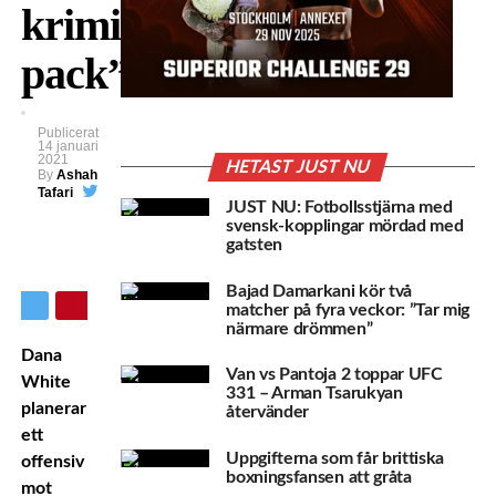
kriminellt
pack”
Publicerat
14 januari
2021
HETAST JUST NU
By
Ashah
Tafari
JUST NU: Fotbollsstjärna med
svensk-kopplingar mördad med
gatsten
Bajad Damarkani kör två
matcher på fyra veckor: ”Tar mig
närmare drömmen”
Dana
Van vs Pantoja 2 toppar UFC
White
331 – Arman Tsarukyan
planerar
återvänder
ett
Uppgifterna som får brittiska
offensiv
boxningsfansen att gråta
mot