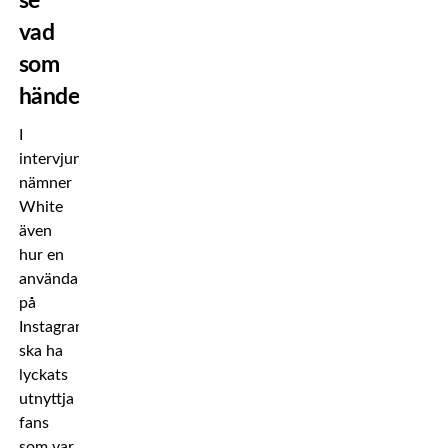
se
vad
som
händer”
I
intervjun
nämner
White
även
hur en
användare
på
Instagram
ska ha
lyckats
utnyttja
fans
som var