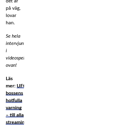
det är
på väg,
lovar
han.
Se hela
intervjun
i
videospelaren
ovan!
Läs
mer:
UFC-
bossens
hotfulla
varning
– till alla
streamingpirater