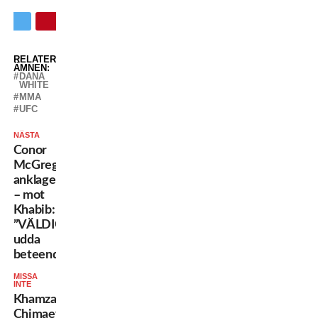
RELATERADE
ÄMNEN:
DANA
WHITE
MMA
UFC
NÄSTA
Conor
McGregors
anklagelse
– mot
Khabib:
”VÄLDIGT
udda
beteende”
MISSA
INTE
Khamzat
Chimaev