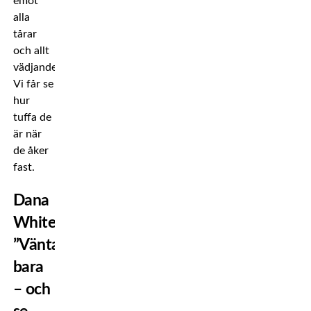
emot
alla
tårar
och allt
vädjande.
Vi får se
hur
tuffa de
är när
de åker
fast.
Dana
White:
”Vänta
bara
– och