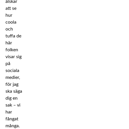
älskar
att se
hur
coola
och
tuffa de
här
folken
visar sig
på
sociala
medier,
för jag
ska säga
dig en
sak – vi
har
fångat
många.