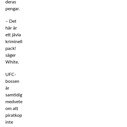
deras
pengar.
– Det
här är
ett jävla
kriminellt
pack!
säger
White.
UFC-
bossen
är
samtidigt
medveten
om att
piratkopieringen
inte