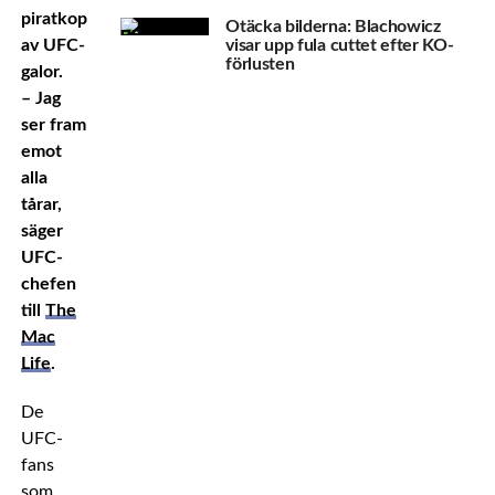
piratkopieringen
Otäcka bilderna: Blachowicz
av UFC-
visar upp fula cuttet efter KO-
förlusten
galor.
– Jag
ser fram
emot
alla
tårar,
säger
UFC-
chefen
till
The
Mac
Life
.
De
UFC-
fans
som