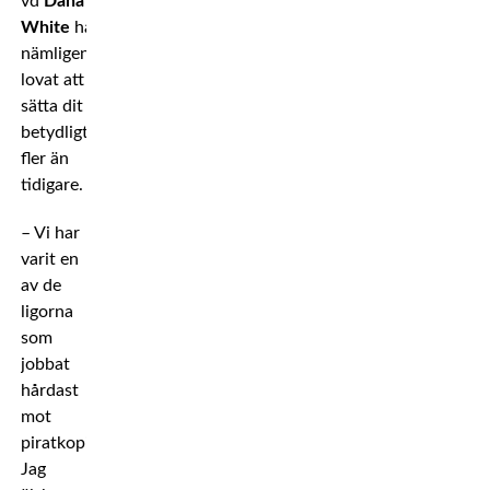
vd
Dana
White
har
nämligen
lovat att
sätta dit
betydligt
fler än
tidigare.
– Vi har
varit en
av de
ligorna
som
jobbat
hårdast
mot
piratkopiering.
Jag