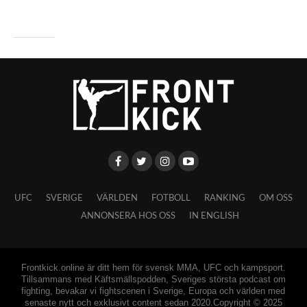
UFC
SVERIGE
VÄRLDEN
FOTBOLL
RANKING
OM OSS
ANNONSERA HOS OSS
IN ENGLISH
Frontkick.online är ditt hem för svensk MMA, UFC och kampsport.
Tillsammans med Käftsmällspodden, Sveriges största podcast om
fighting, bevakar vi fightscenen i Sverige, Europa och världen med
senaste nytt och exklusivt content sedan 2020.Copyright © 2025