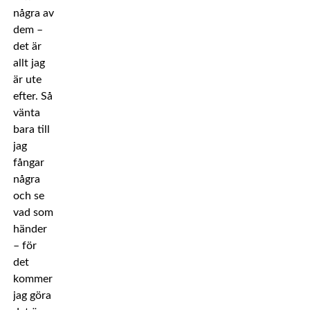
några av
dem –
det är
allt jag
är ute
efter. Så
vänta
bara till
jag
fångar
några
och se
vad som
händer
– för
det
kommer
jag göra