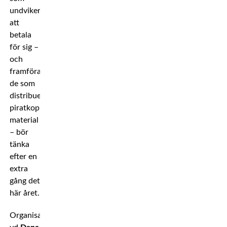
undviker
att
betala
för sig –
och
framförallt
de som
distribuerar
piratkopierat
material
– bör
tänka
efter en
extra
gång det
här året.
Organisationens