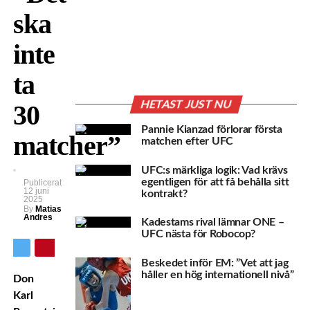
ska
inte
ta
HETAST JUST NU
30
Pannie Kianzad förlorar första
matcher”
matchen efter UFC
UFC:s märkliga logik: Vad krävs
egentligen för att få behålla sitt
Publicerat
12 juni
kontrakt?
2025
By
Matias
Andres
Kadestams rival lämnar ONE –
UFC nästa för Robocop?
Beskedet inför EM: ”Vet att jag
håller en hög internationell nivå”
Don
Karl