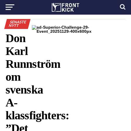
SENASTE
NYTT
Don
Karl
Runnström
om
svenska
A-
klassfighters:
”Det