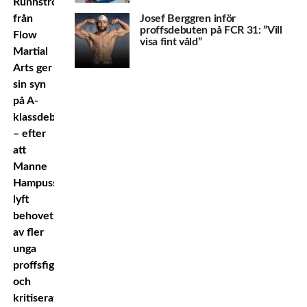
Runnström
Josef Berggren inför
från
proffsdebuten på FCR 31: ”Vill
Flow
visa fint våld”
Martial
Arts ger
sin syn
på A-
klassdebatten
– efter
att
Manne
Hampusson
lyft
behovet
av fler
unga
proffsfighters
och
kritiserat