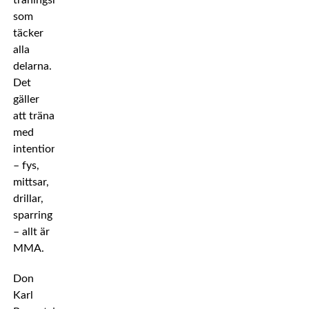
träningsrutin
som
täcker
alla
delarna.
Det
gäller
att träna
med
intention
– fys,
mittsar,
drillar,
sparring
– allt är
MMA.
Don
Karl