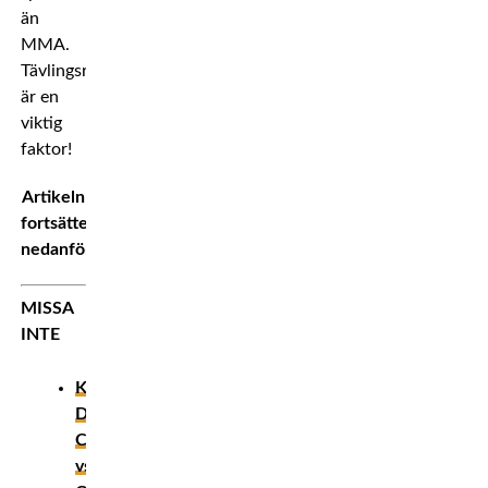
än
MMA.
Tävlingsrutin
är en
viktig
faktor!
Artikeln
fortsätter
nedanför!
MISSA
INTE
KLART:
Drömmatchen
Canelo
vs.