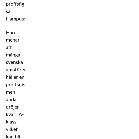
proffsfighters,
sa
Hampusson.
Han
menar
att
många
svenska
amatörer
håller en
proffsnivå
men
ändå
dröjer
kvar i A-
klass,
vilket
kan bli