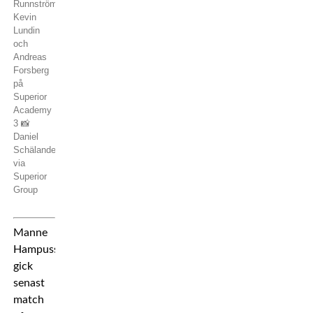
Runnström,
Kevin
Lundin
och
Andreas
Forsberg
på
Superior
Academy
3 📸
Daniel
Schälander
via
Superior
Group
Manne
Hampusson
gick
senast
match