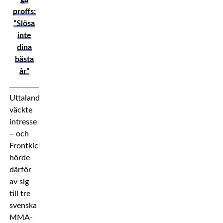
proffs:
”Slösa
inte
dina
bästa
år”
Uttalandet
väckte
intresse
– och
Frontkick
hörde
därför
av sig
till tre
svenska
MMA-