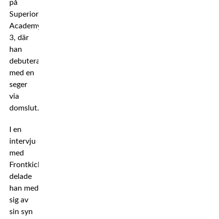
på
Superior
Academy
3, där
han
debuterade
med en
seger
via
domslut.
I en
intervju
med
Frontkick
delade
han med
sig av
sin syn