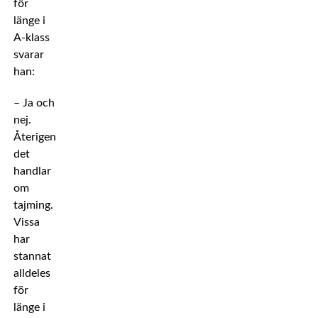
för
länge i
A-klass
svarar
han:
– Ja och
nej.
Återigen,
det
handlar
om
tajming.
Vissa
har
stannat
alldeles
för
länge i