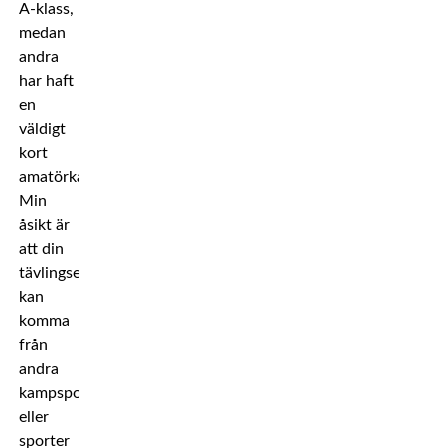
A-klass,
medan
andra
har haft
en
väldigt
kort
amatörkarriär.
Min
åsikt är
att din
tävlingserfarenhet
kan
komma
från
andra
kampsporter
eller
sporter