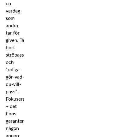
en
vardag
som
andra
tar för
given. Ta
bort
ströpass
och
”roliga-
gör-vad-
du-vill-
pass”.
Fokusera
– det
finns
garanterat
någon
annan