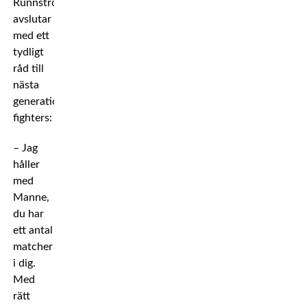
Runnström
avslutar
med ett
tydligt
råd till
nästa
generations
fighters:
– Jag
håller
med
Manne,
du har
ett antal
matcher
i dig.
Med
rätt