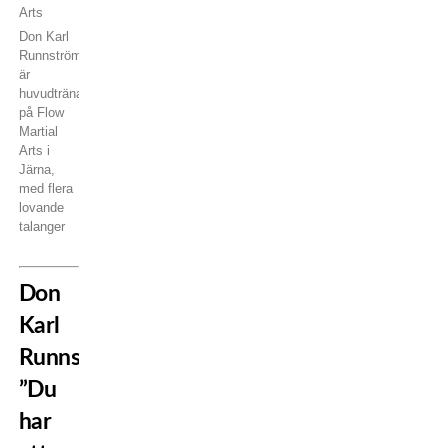
Don Karl
Runnström
är
huvudtränare
på Flow
Martial
Arts i
Järna,
med flera
lovande
talanger
Don
Karl
Runnström:
”Du
har