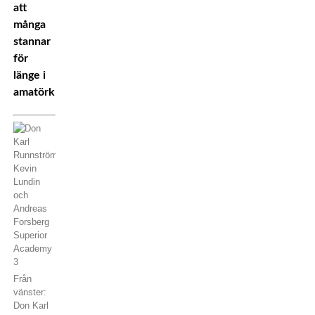
att
många
stannar
för
länge i
amatörklassen.
Från
vänster:
Don Karl