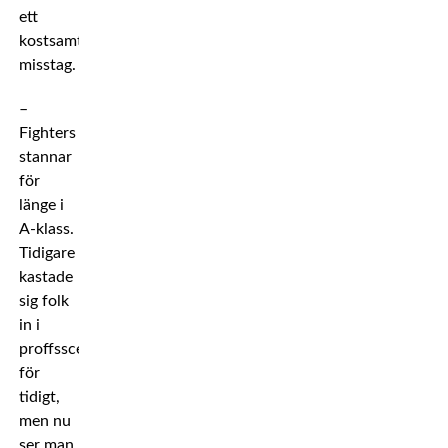
ett
kostsamt
misstag.
–
Fighters
stannar
för
länge i
A-klass.
Tidigare
kastade
sig folk
in i
proffsscenen
för
tidigt,
men nu
ser man