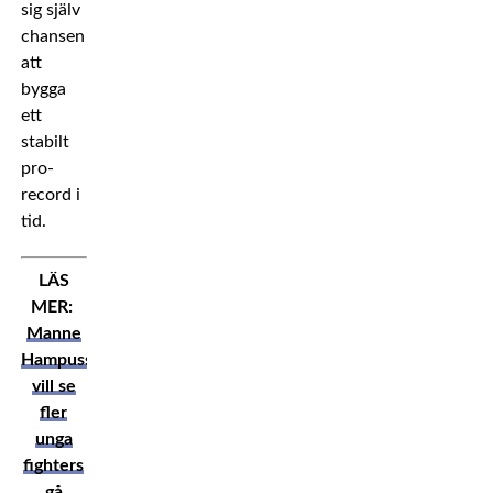
sig själv
chansen
att
bygga
ett
stabilt
pro-
record i
tid.
LÄS
MER:
Manne
Hampusson
vill se
fler
unga
fighters
gå