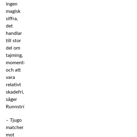
ingen
magisk
siffra,
det
handlar
till stor
del om
tajming,
momentum
och att
vara
relativt
skadefri,
säger
Runnström.
– Tjugo
matcher
mot