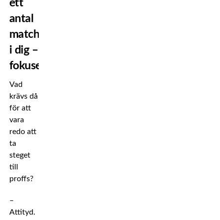
ett
antal
matcher
i dig –
fokusera!”
Vad
krävs då
för att
vara
redo att
ta
steget
till
proffs?
–
Attityd.