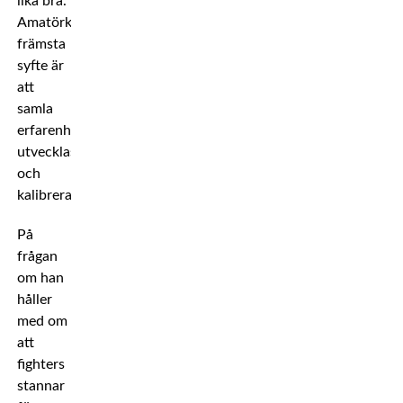
lika bra.
Amatörkarriärens
främsta
syfte är
att
samla
erfarenhet,
utvecklas
och
kalibrera.
På
frågan
om han
håller
med om
att
fighters
stannar