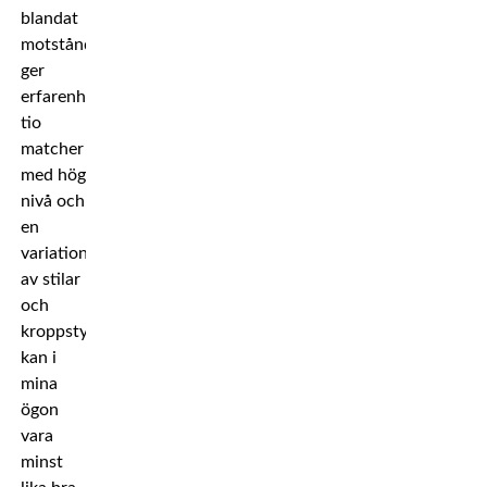
blandat
motstånd
ger
erfarenhet,
tio
matcher
med hög
nivå och
en
variation
av stilar
och
kroppstyper
kan i
mina
ögon
vara
minst