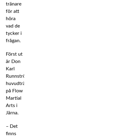
tränare
för att
höra
vad de
tycker i
frågan.
Först ut
är Don
Karl
Runnström,
huvudtränare
på Flow
Martial
Arts i
Järna.
– Det
finns