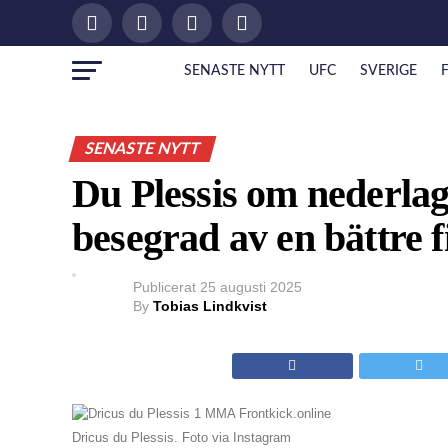
SENASTE NYTT
UFC
SVERIGE
SENASTE NYTT
Du Plessis om nederlag
besegrad av en bättre f
Publicerat
25 augusti 2025
By
Tobias Lindkvist
Dricus du Plessis. Foto via Instagram