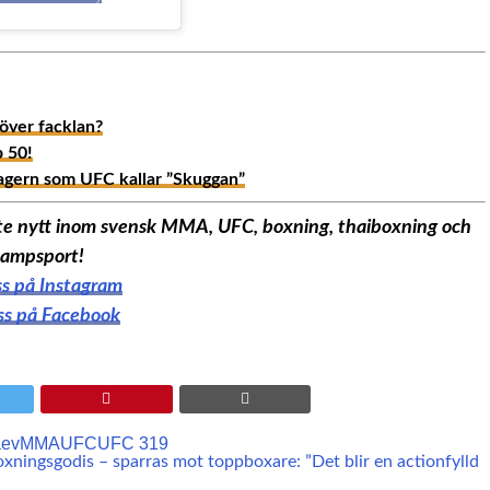
 över facklan?
p 50!
agern som UFC kallar ”Skuggan”
aste nytt inom svensk MMA, UFC, boxning, thaiboxning och
ampsport!
oss på Instagram
oss på Facebook
aev
MMA
UFC
UFC 319
ningsgodis – sparras mot toppboxare: ”Det blir en actionfylld