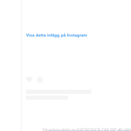
Visa detta inlägg på Instagram
Ett inlägg delat av FRONTKICK.ONLINE 📲 (@fro