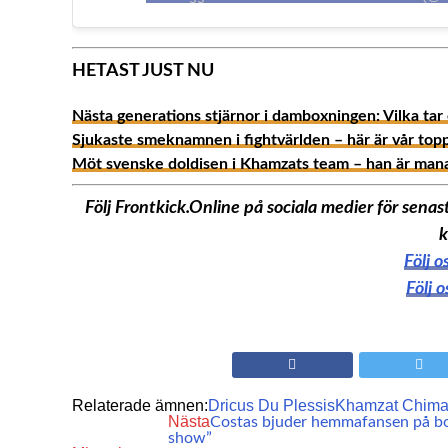
HETAST JUST NU
Nästa generations stjärnor i damboxningen: Vilka tar
Sjukaste smeknamnen i fightvärlden – här är vår top
Möt svenske doldisen i Khamzats team – han är man
Följ Frontkick.Online på sociala medier för sen
k
Följ 
Följ 
Relaterade ämnen:
Dricus Du Plessis
Khamzat Chim
Nästa
Costas bjuder hemmafansen på box
show”