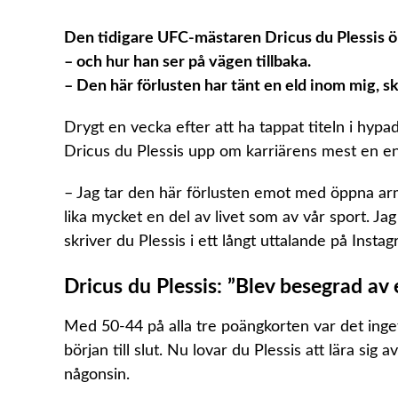
Den tidigare UFC-mästaren Dricus du Plessis ö
– och hur han ser på vägen tillbaka.
– Den här förlusten har tänt en eld inom mig, sk
Drygt en vecka efter att ha tappat titeln i h
Dricus du Plessis upp om karriärens mest en ens
– Jag tar den här förlusten emot med öppna arma
lika mycket en del av livet som av vår sport. Jag
skriver du Plessis i ett långt uttalande på Instag
Dricus du Plessis: ”Blev besegrad av 
Med 50-44 på alla tre poängkorten var det ing
början till slut. Nu lovar du Plessis att lära si
någonsin.