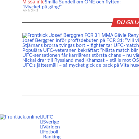
Missa inte
Smilla Sundell om ONE och flytten:
”Mycket på gång!”
ANNONS
DU GILL
Josef Berggren inför proffsdebuten på FCR 31: ”Vill vis
Stjärnans brorsa tvingas bort – fighter tar UFC-match
Populära UFC-veteranen bekräftar: ”Nästa match blir 
UFC-sensationen får karriärens största chans – nu vä
Nickal drar till Ryssland med Khamzat – ställs mot O
UFC:s jättesmäll – så mycket gick de back på Vita hus
UFC
Sverige
Världen
Fotboll
Ranking