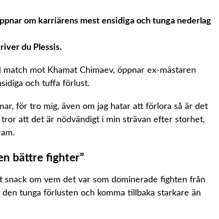
ppnar om karriärens mest ensidiga och tunga nederlag
river du Plessis.
ypad match mot Khamat Chimaev, öppnar ex-mästaren
idiga och tuffa förlust.
r, för tro mig, även om jag hatar att förlora så är det
 tror att det är nödvändigt i min strävan efter storhet,
ram.
en bättre fighter”
et snack om vem det var som dominerade fighten från
g av den tunga förlusten och komma tillbaka starkare än