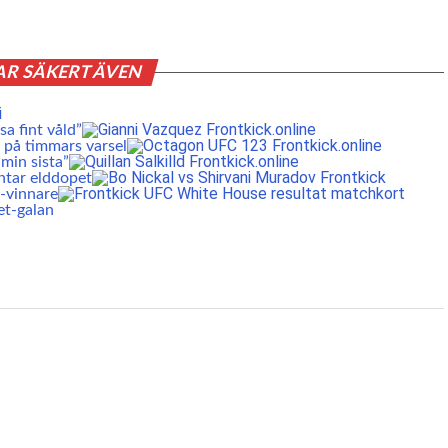
AR SÄKERT ÄVEN
a fint våld”
 på timmars varsel
min sista”
ntar elddopet
S-vinnare
et-galan