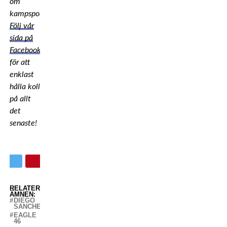
om
kampsport!
Följ vår
sida på
Facebook
för att
enklast
hålla koll
på allt
det
senaste!
RELATERADE
ÄMNEN:
DIEGO
SANCHEZ
EAGLE
46