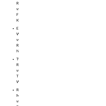
Rivera
vs
Firdavs
Khasanov
Emmanuel
Walo
vs
Ryder
Newman
Tyler
Ray
vs
Thomas
Webb
Ronny
Markes
vs.