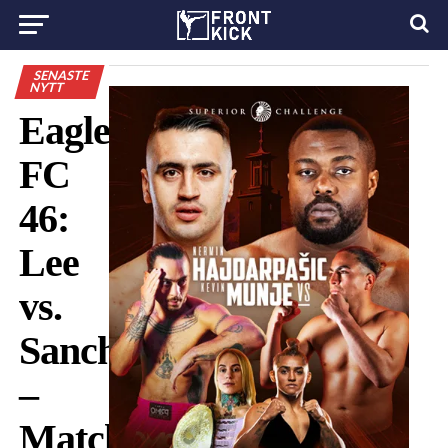
SENASTE
NYTT
Eagle
FC
46:
Lee
vs.
Sanchez
–
Matchkort,