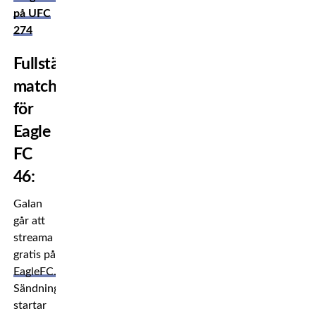
på UFC
274
Fullständigt
matchkort
för
Eagle
FC
46:
Galan
går att
streama
gratis på
EagleFC.com
.
Sändningen
startar