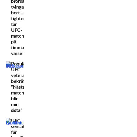
brorsa
tvingas
bort –
fighter
tar
UFC-
match
på
timmars
varsel
Populära
UFC-
veteranen
bekräftar:
”Nästa
match
blir
min
sista”
UFC-
sensationen
får