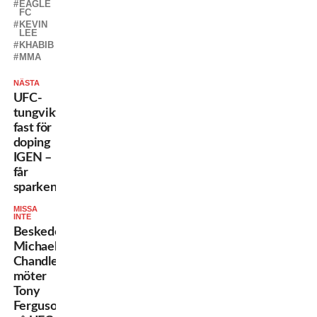
EAGLE
FC
KEVIN
LEE
KHABIB
MMA
NÄSTA
UFC-
tungviktaren
fast för
doping
IGEN –
får
sparken
MISSA
INTE
Beskedet:
Michael
Chandler
möter
Tony
Ferguson