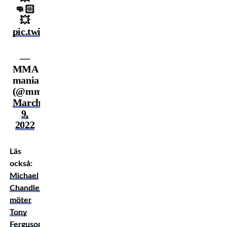
👊🏻
💥
pic.twitter.com/i1QQC76SpY
—
MMA
mania
(@mmamania)
March
9,
2022
Läs
också:
Michael
Chandler
möter
Tony
Ferguson