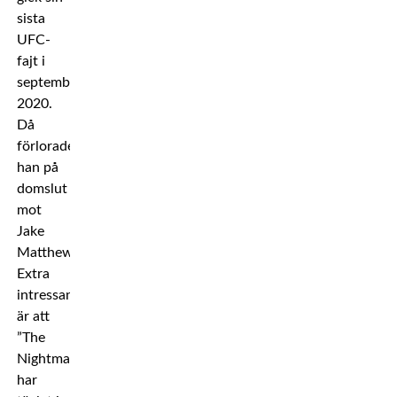
sista
UFC-
fajt i
september
2020.
Då
förlorade
han på
domslut
mot
Jake
Matthews.
Extra
intressant
är att
”The
Nightmare”
har