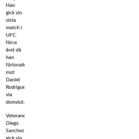
Han
gick sin
sista
match i
UFC
förra
året då
han
förlorade
mot
Daniel
Rodriguez
via
domslut.
Veteranen
Diego
Sanchez
gick sin