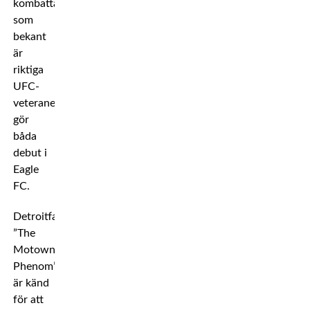
kombattanterna,
som
bekant
är
riktiga
UFC-
veteraner,
gör
båda
debut i
Eagle
FC.
Detroitfajtern
”The
Motown
Phenom”
är känd
för att