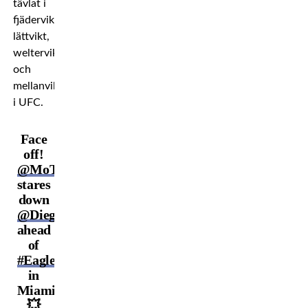
tävlat i
fjädervikt,
lättvikt,
weltervikt
och
mellanvikt
i UFC.
Face
off!
@MoTownPhenom
stares
down
@DiegoSanchezUFC
ahead
of
#EagleFC46
in
Miami!
💥