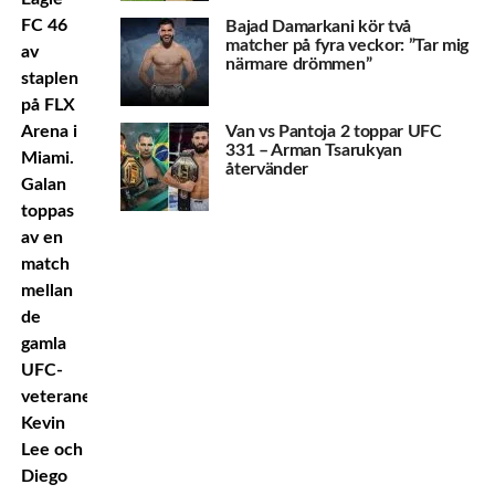
FC 46
Bajad Damarkani kör två
matcher på fyra veckor: ”Tar mig
av
närmare drömmen”
staplen
på FLX
Arena i
Van vs Pantoja 2 toppar UFC
331 – Arman Tsarukyan
Miami.
återvänder
Galan
toppas
av en
match
mellan
de
gamla
UFC-
veteranerna
Kevin
Lee och
Diego