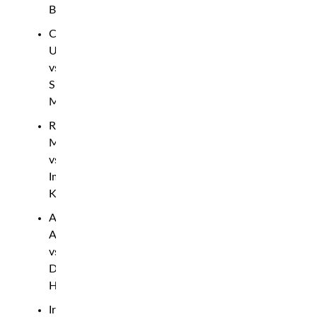
Bandejas
Caio
Uruguai
vs.
Sitik
Muduev
Raimond
Magomedaliev
vs.
Impa
Kasanganay
Akhmed
Aliev
vs.
Darrell
Horcher
Irwin