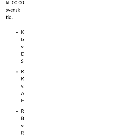
kl. 00:00
svensk
tid.
Kevin
Lee
vs.
Diego
Sanchez
Rizvan
Kuniev
vs.
Anthony
Hamilton
Ray
Borg
vs.
Ricky