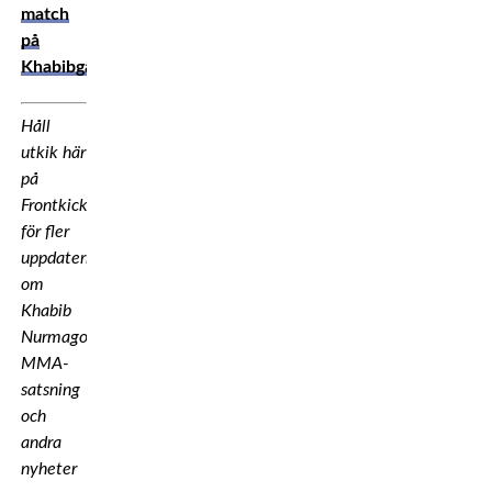
match
på
Khabibgalan
Håll
utkik här
på
Frontkick.online
för fler
uppdateringar
om
Khabib
Nurmagomedovs
MMA-
satsning
och
andra
nyheter