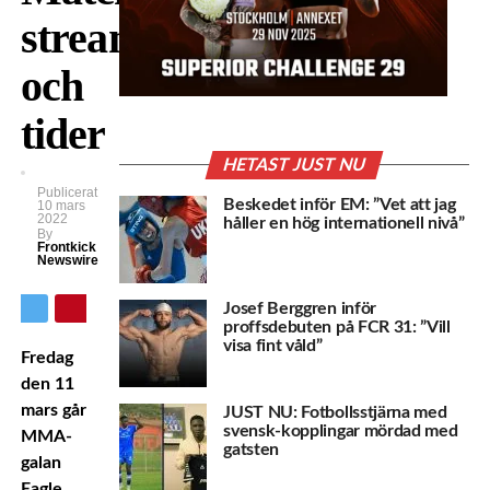
stream
och
tider
HETAST JUST NU
Publicerat
Beskedet inför EM: ”Vet att jag
10 mars
2022
håller en hög internationell nivå”
By
Frontkick
Newswire
Josef Berggren inför
proffsdebuten på FCR 31: ”Vill
visa fint våld”
Fredag
den 11
mars går
JUST NU: Fotbollsstjärna med
svensk-kopplingar mördad med
MMA-
gatsten
galan
Eagle