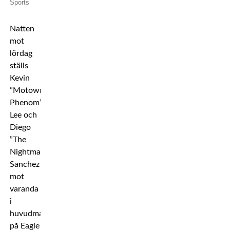
Sports
Natten
mot
lördag
ställs
Kevin
”Motown
Phenom”
Lee och
Diego
”The
Nightmare”
Sanchez
mot
varanda
i
huvudmatchen
på Eagle