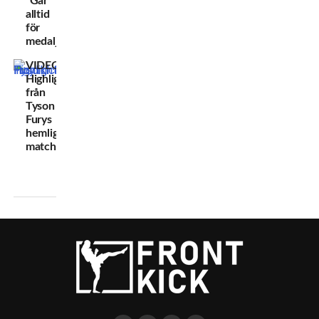
”Går
alltid
för
medalj!”
VIDEO:
Highlights
från
Tyson
Furys
hemliga
match