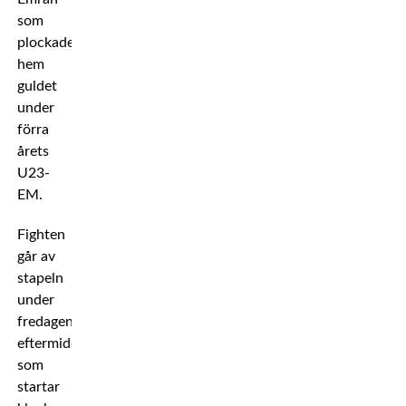
som
plockade
hem
guldet
under
förra
årets
U23-
EM.
Fighten
går av
stapeln
under
fredagens
eftermiddagspass
som
startar