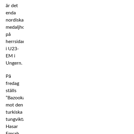
är det
enda
nordiska
medaljhoppet
på
herrsidan
i U23-
EM i
Ungern.
På
fredag
ställs
”Bazooka”
mot den
turkiska
tungviktaren
Hasar
Emrah