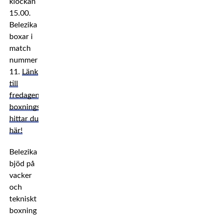
klockan
15.00.
Belezika
boxar i
match
nummer
11.
Länk
till
fredagens
boxningsstream
hittar du
här!
Belezika
bjöd på
vacker
och
tekniskt
boxning