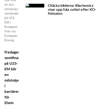
står inför
en stor
Otäcka bilderna: Blachowicz
utmaning i
visar upp fula cuttet efter KO-
semifinalen
förlusten
på U23-
EM i
Budapest.
Foto via
European
Boxing
Fredagens
semifinal
på U23-
EM blir
en
milstolpe
i
karriären
för
Elwin