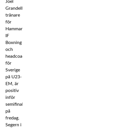
Joel
Grandell,
tränare
för
Hammarby
IF
Boxning
och
headcoach
för
Sverige
på U23-
EM, är
positiv
inför
semifinalen
på
fredag.
Segern i