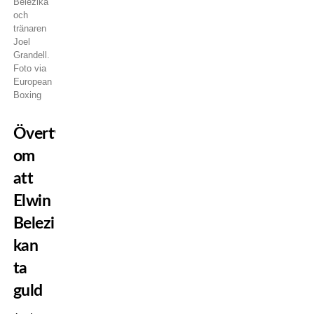
Belezika
och
tränaren
Joel
Grandell.
Foto via
European
Boxing
Övertygad
om
att
Elwin
Belezika
kan
ta
guld