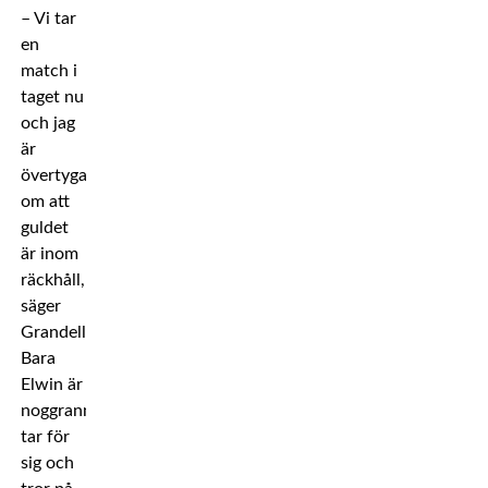
– Vi tar
en
match i
taget nu
och jag
är
övertygad
om att
guldet
är inom
räckhåll,
säger
Grandell.
Bara
Elwin är
noggrann,
tar för
sig och