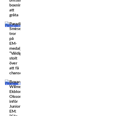
brittiska
boxningsfansen
att
gråta
Paradisia
Smesem
tror
på
EM-
medalj:
”Väldigt
stolt
över
att få
chansen!”
Boxaren
Wilmer
Ekblom
Olsson
inför
Junior-
EM: