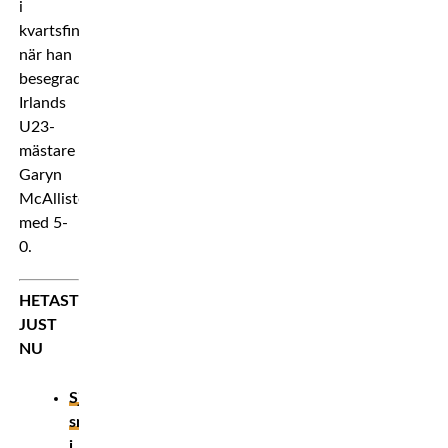
i
kvartsfinalen
när han
besegrade
Irlands
U23-
mästare
Garyn
McAllister
med 5-
0.
HETAST
JUST
NU
Sjukaste
smeknamnen
i