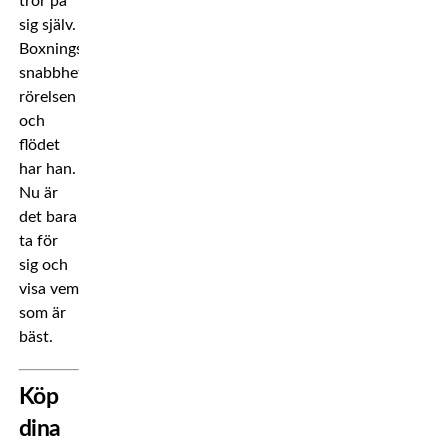
tror på
sig själv.
Boxningskunnandet,
snabbheten,
rörelsen
och
flödet
har han.
Nu är
det bara
ta för
sig och
visa vem
som är
bäst.
Köp
dina