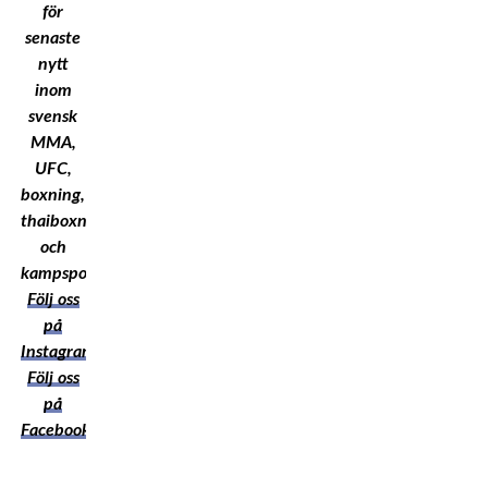
för
senaste
nytt
inom
svensk
MMA,
UFC,
boxning,
thaiboxning
och
kampsport!
Följ oss
på
Instagram
Följ oss
på
Facebook