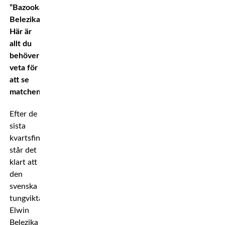
”Bazooka”
Belezika.
Här är
allt du
behöver
veta för
att se
matchen.
Efter de
sista
kvartsfinalerna
står det
klart att
den
svenska
tungviktaren
Elwin
Belezika