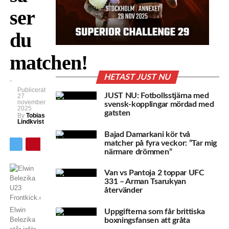
ser
du
matchen!
HETAST JUST NU
Publicerat
JUST NU: Fotbollsstjärna med
27
november
svensk-kopplingar mördad med
2025
gatsten
By
Tobias
Lindkvist
Bajad Damarkani kör två
matcher på fyra veckor: ”Tar mig
närmare drömmen”
Van vs Pantoja 2 toppar UFC
331 – Arman Tsarukyan
återvänder
Elwin
Uppgifterna som får brittiska
Belezika
boxningsfansen att gråta