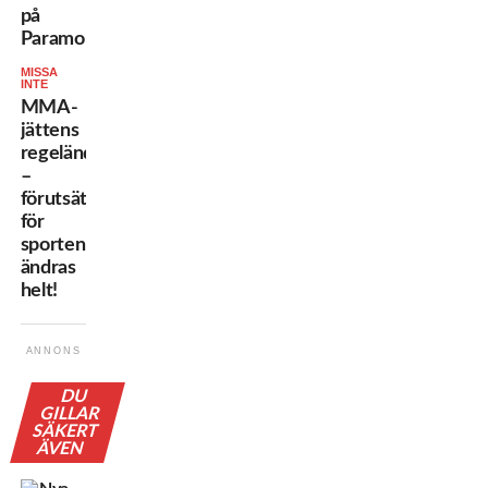
på
Paramount
MISSA
INTE
MMA-
jättens
regeländring
–
förutsättningarna
för
sporten
ändras
helt!
ANNONS
DU
GILLAR
SÄKERT
ÄVEN