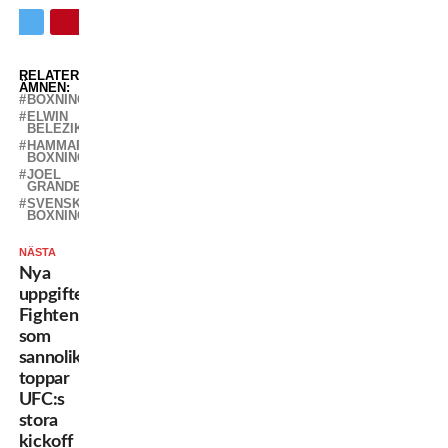
RELATERADE
ÄMNEN:
BOXNING
ELWIN
BELEZIKA
HAMMARBY
BOXNING
JOEL
GRANDELL
SVENSK
BOXNING
NÄSTA
Nya
uppgifter:
Fighten
som
sannolikt
toppar
UFC:s
stora
kickoff