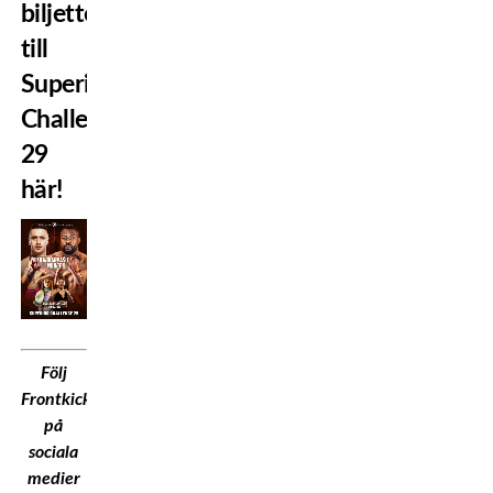
biljetter
till
Superior
Challenge
29
här!
Följ
Frontkick.Online
på
sociala
medier