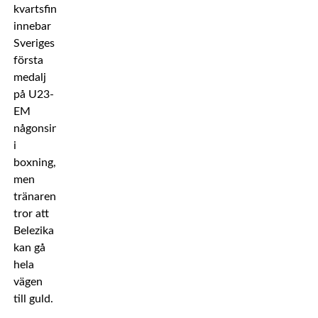
kvartsfinalen
innebar
Sveriges
första
medalj
på U23-
EM
någonsin
i
boxning,
men
tränaren
tror att
Belezika
kan gå
hela
vägen
till guld.