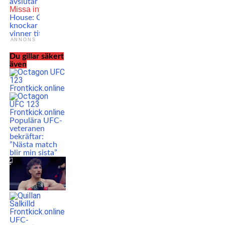
avslutar Ilia Topuria!
Missa inte
UFC White
House: Ciryl Gane
knockar Pereira –
vinner titeln!
ANNONS
Du gillar säkert
även
Populära UFC-
veteranen
bekräftar:
”Nästa match
blir min sista”
UFC-