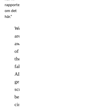
rapporterar
om det
här.”
We
are
aware
of
the
fake,
AI
generated
screenshots
being
circulated