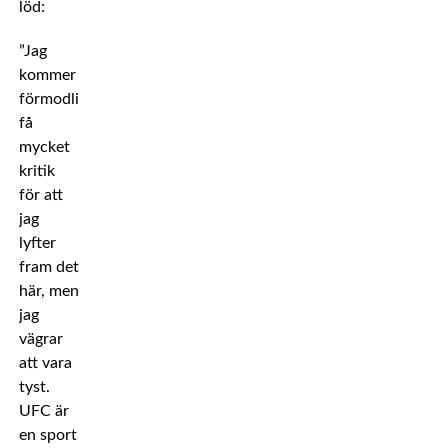
löd:
”Jag
kommer
förmodligen
få
mycket
kritik
för att
jag
lyfter
fram det
här, men
jag
vägrar
att vara
tyst.
UFC är
en sport