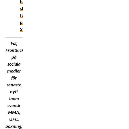
ha
skyhöga
förväntningar
på
Sverige
Följ
Frontkick.Online
på
sociala
medier
för
senaste
nytt
inom
svensk
MMA,
UFC,
boxning,