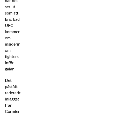
där det
ser ut
som att
Eric bad
UFC-
kommentatorn
om
insiderinformation
om
fighters
inför
galan.
Det
påstått
raderade
inlägget
från
Cormier