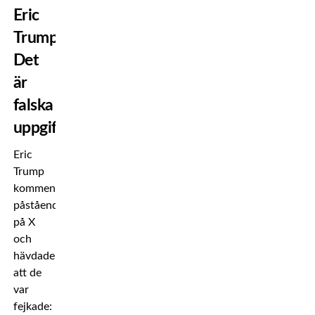
Eric
Trump:
Det
är
falska
uppgifter
Eric
Trump
kommenterade
påståendena
på X
och
hävdade
att de
var
fejkade: