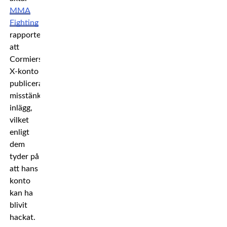
MMA
Fighting
rapporterar
att
Cormiers
X-konto
publicerat
misstänkta
inlägg,
vilket
enligt
dem
tyder på
att hans
konto
kan ha
blivit
hackat.