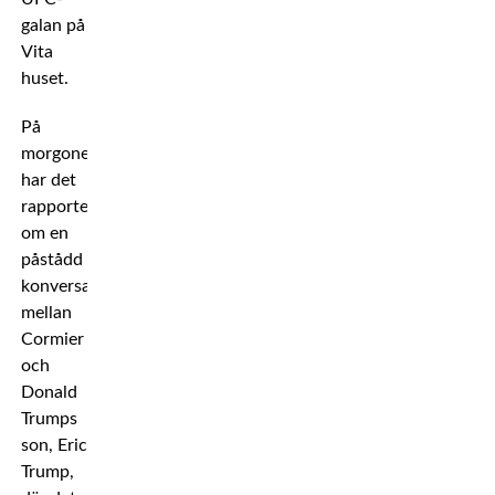
galan på
Vita
huset.
På
morgonen
har det
rapporterats
om en
påstådd
konversation
mellan
Cormier
och
Donald
Trumps
son, Eric
Trump,