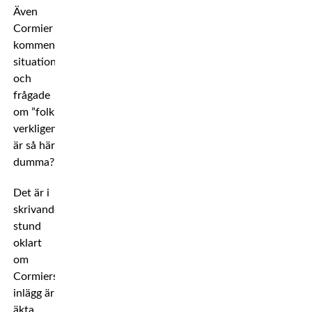
Även
Cormier
kommenterade
situation
och
frågade
om ”folk
verkligen
är så här
dumma?”.
Det är i
skrivande
stund
oklart
om
Cormiers
inlägg är
äkta.