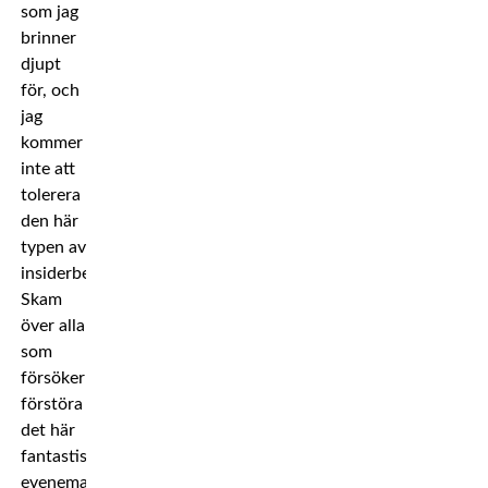
som jag
brinner
djupt
för, och
jag
kommer
inte att
tolerera
den här
typen av
insiderbeteende.
Skam
över alla
som
försöker
förstöra
det här
fantastiska
evenemanget.”