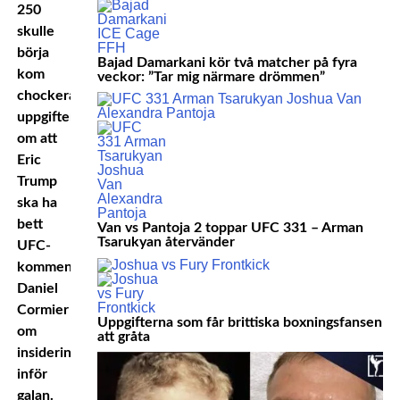
250
skulle
börja
Bajad Damarkani kör två matcher på fyra
kom
veckor: ”Tar mig närmare drömmen”
chockerande
uppgifter
om att
Eric
Trump
ska ha
bett
Van vs Pantoja 2 toppar UFC 331 – Arman
Tsarukyan återvänder
UFC-
kommentatorn
Daniel
Cormier
Uppgifterna som får brittiska boxningsfansen
om
att gråta
insiderinformation
inför
galan.