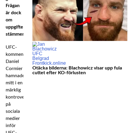
Frågan
är dock
om
uppgifterna
stämmer.
UFC-
kommentatorn
Daniel
Otäcka bilderna: Blachowicz visar upp fula
Cormier
cuttet efter KO-förlusten
hamnade
mitt i en
märklig
kontrovers
på
sociala
medier
inför
UFC-