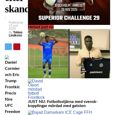
skandalryktet
Publicerat
15 juni
Hetast just nu
2026
By
Tobias
Lindkvist
Precis
före
JUST NU: Fotbollsstjärna med svensk-
UFC
kopplingar mördad med gatsten
Freedom