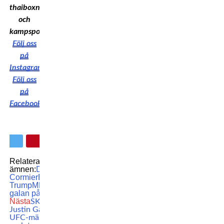
thaiboxning
och
kampsport!
Följ oss
på
Instagram
Följ oss
på
Facebook
Relaterade
ämnen:
Daniel
Cormier
Eric
Trump
MMA
UFC
UFC-
galan på Vita huset
Nästa
SKRÄLLEN:
Justin Gaethje ny
UFC-mästare –