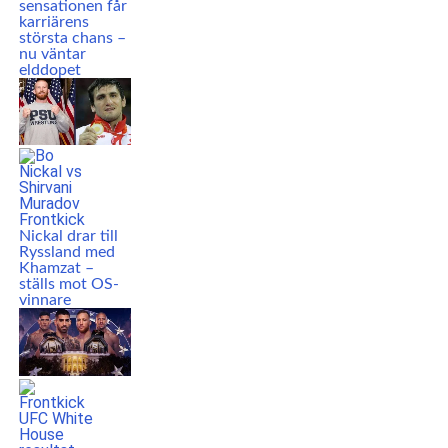
sensationen får
karriärens
största chans –
nu väntar
elddopet
Nickal drar till
Ryssland med
Khamzat –
ställs mot OS-
vinnare