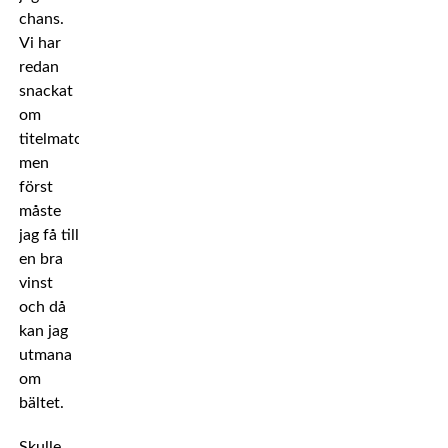
chans.
Vi har
redan
snackat
om
titelmatch,
men
först
måste
jag få till
en bra
vinst
och då
kan jag
utmana
om
bältet.
Skulle