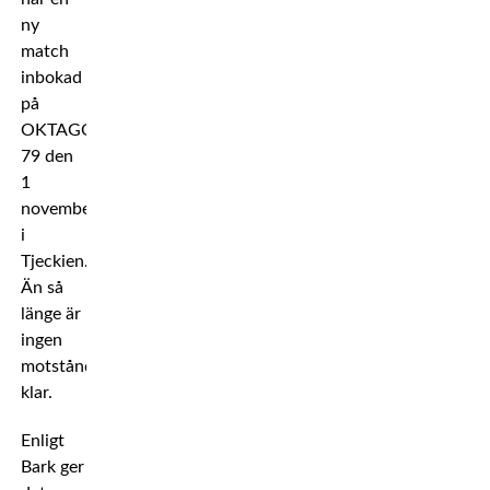
ny
match
inbokad
på
OKTAGON
79 den
1
november
i
Tjeckien.
Än så
länge är
ingen
motståndare
klar.
Enligt
Bark ger