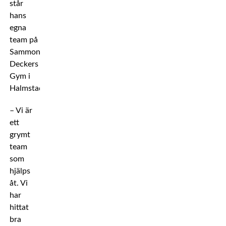
står
hans
egna
team på
Sammon
Deckers
Gym i
Halmstad
– Vi är
ett
grymt
team
som
hjälps
åt. Vi
har
hittat
bra