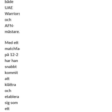
både
UAE
Warriors-
och
AFN-
mästare.
Med ett
matchfacit
på 12-2
har han
snabbt
kommit
att
klättra
och
etablera
sig som
ett