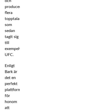
och
producerat
flera
topptalanger
som
sedan
tagit sig
till
exempelvis
UFC.
Enligt
Bark är
det en
perfekt
plattform
för
honom
att