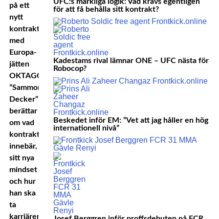
UFC:s märkliga logik: Vad krävs egentligen
på ett
för att få behålla sitt kontrakt?
nytt
kontrakt
med
Europa-
Kadestams rival lämnar ONE – UFC nästa för
jätten
Robocop?
OKTAGON.
”Sammon
Decker”
berättar
Beskedet inför EM: ”Vet att jag håller en hög
om vad
internationell nivå”
kontraktet
innebär,
sitt nya
mindset
och hur
han ska
ta
karriären
Josef Berggren inför proffsdebuten på FCR