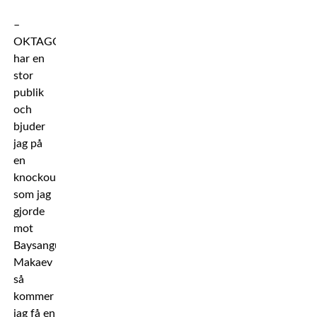
–
OKTAGON
har en
stor
publik
och
bjuder
jag på
en
knockout
som jag
gjorde
mot
Baysangur
Makaev
så
kommer
jag få en