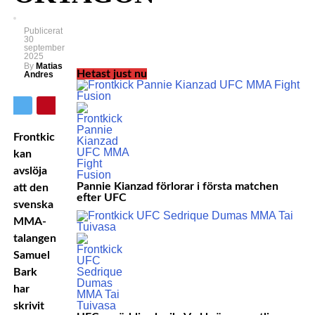
Publicerat
30
september
2025
By
Matias
Hetast just nu
Andres
Frontkick
kan
avslöja
Pannie Kianzad förlorar i första matchen
att den
efter UFC
svenska
MMA-
talangen
Samuel
Bark
har
skrivit