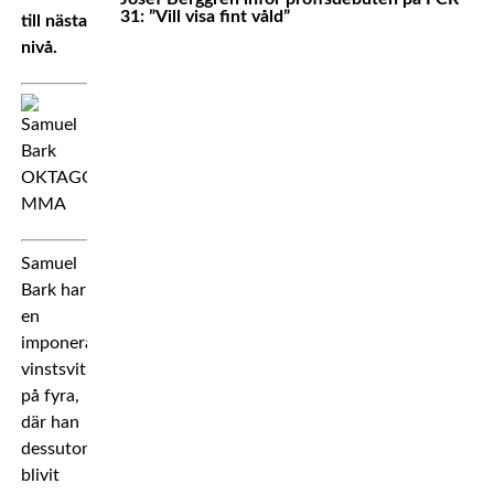
31: ”Vill visa fint våld”
till nästa
nivå.
Samuel
Bark har
en
imponerande
vinstsvit
på fyra,
där han
dessutom
blivit