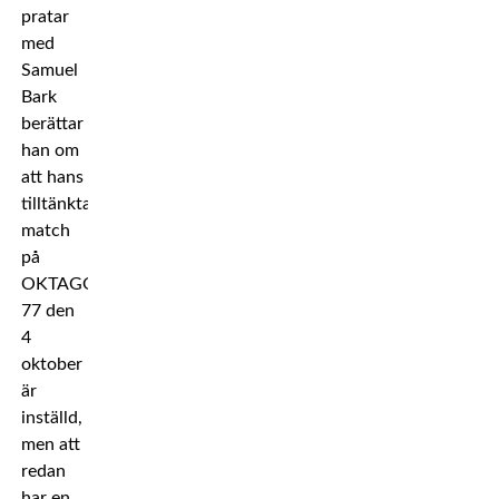
pratar
med
Samuel
Bark
berättar
han om
att hans
tilltänkta
match
på
OKTAGON
77 den
4
oktober
är
inställd,
men att
redan
har en