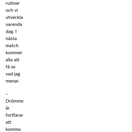
rutiner
och vi
utvecklas
varenda
dag. I
nästa
match
kommer
alla att
få se
vad jag
menar.
–
Drömmen
är
fortfarande
att
komma