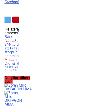
Facebook
Relaterade
ämnen:
OKTAGON
Samuel
Bark
Nästa
Salman Millberg om
SM-guldet, framtiden och
att få tävla inför
storpubliken på
hemmaplan
Missa inte
Storslam för
Djurgården – sju guld och
bästa klubb på Gripen Cup
ANNONS
Du gillar säkert
även