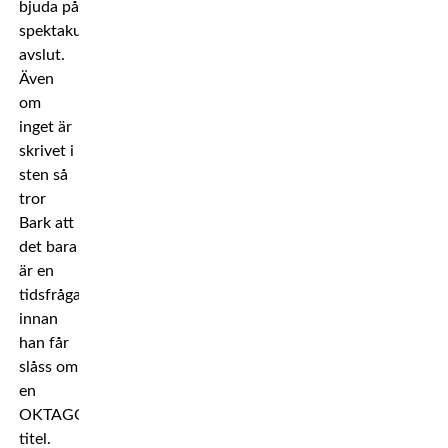
bjuda på
spektakulära
avslut.
Även
om
inget är
skrivet i
sten så
tror
Bark att
det bara
är en
tidsfråga
innan
han får
slåss om
en
OKTAGON-
titel.