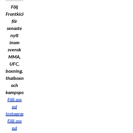
Följ
Frontkick.Online
för
senaste
nytt
inom
svensk
MMA,
UFC,
boxning,
thaiboxning
och
kampsport!
Följ oss
på
Instagram
Följ oss
på