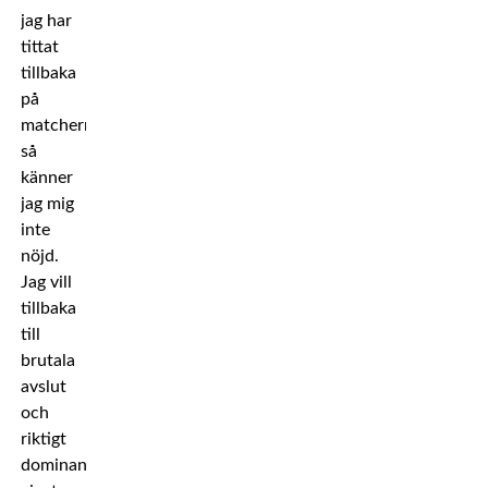
jag har
tittat
tillbaka
på
matcherna
så
känner
jag mig
inte
nöjd.
Jag vill
tillbaka
till
brutala
avslut
och
riktigt
dominanta