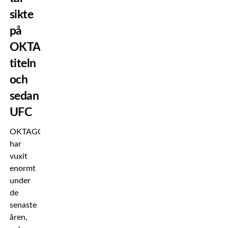
sikte
på
OKTAGON-
titeln
och
sedan
UFC
OKTAGON
har
vuxit
enormt
under
de
senaste
åren,