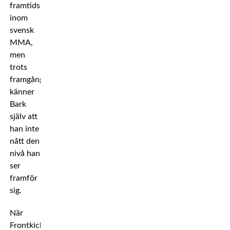
framtidshopp
inom
svensk
MMA,
men
trots
framgångarna
känner
Bark
själv att
han inte
nått den
nivå han
ser
framför
sig.
När
Frontkick