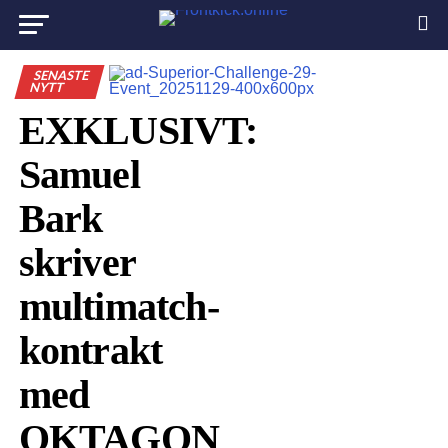
SENASTE
NYTT
EXKLUSIVT:
Samuel
Bark
skriver
multimatch-
kontrakt
med
OKTAGON