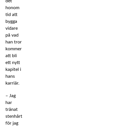
det
honom
tid att
bygga
vidare
på vad
han tror
kommer
att bli
ett nytt
kapitel i
hans
karriär.
– Jag
har
tränat
stenhårt
för jag