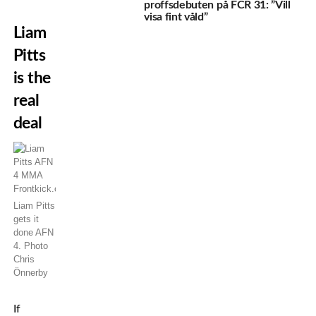
proffsdebuten på FCR 31: ”Vill
visa fint våld”
Liam
Pitts
is the
real
deal
Liam Pitts
gets it
done AFN
4. Photo
Chris
Önnerby
If