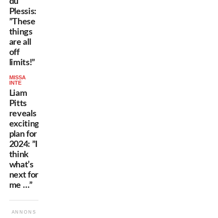
du
Plessis:
”These
things
are all
off
limits!”
MISSA
INTE
Liam
Pitts
reveals
exciting
plan for
2024: ”I
think
what’s
next for
me …”
ANNONS