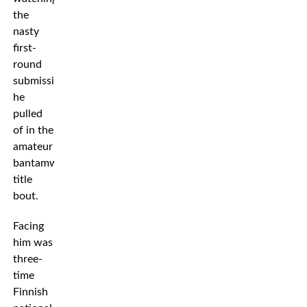
the
nasty
first-
round
submission
he
pulled
of in the
amateur
bantamweigh
title
bout.
Facing
him was
three-
time
Finnish