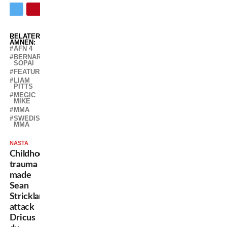
RELATERADE
ÄMNEN:
AFN 4
BERNARDO
SOPAI
FEATURED
LIAM
PITTS
MEGIC
MIKE
MMA
SWEDISH
MMA
NÄSTA
Childhood
trauma
made
Sean
Strickland
attack
Dricus