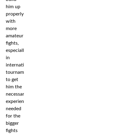
him up
properly
with
more
amateur
fights,
especially
in
international
tournaments,
to get
him the
necessary
experience
needed
for the
bigger
fights