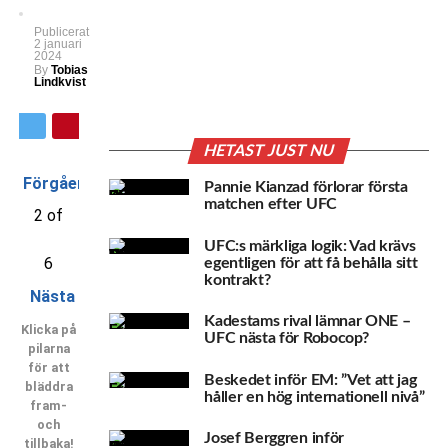
Publicerat
2 januari
2024
By
Tobias
Lindkvist
HETAST JUST NU
Förgående
Pannie Kianzad förlorar första
matchen efter UFC
2 of
UFC:s märkliga logik: Vad krävs
6
egentligen för att få behålla sitt
kontrakt?
Nästa
Kadestams rival lämnar ONE –
Klicka på
UFC nästa för Robocop?
pilarna
för att
Beskedet inför EM: ”Vet att jag
bläddra
håller en hög internationell nivå”
fram-
och
Josef Berggren inför
tillbaka!