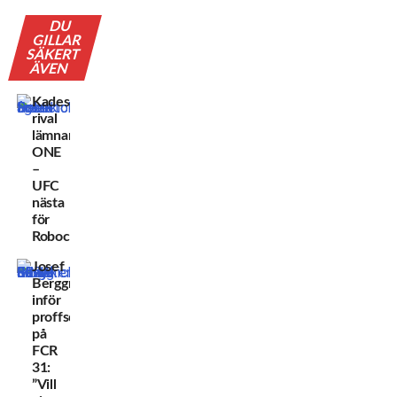
DU
GILLAR
SÄKERT
ÄVEN
Kadestams
rival
lämnar
ONE
–
UFC
nästa
för
Robocop?
Josef
Berggren
inför
proffsdebuten
på
FCR
31:
”Vill