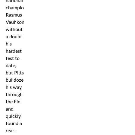
national
champion
Rasmus
Vauhkonen,
without
a doubt
his
hardest
test to
date,
but Pitts
bulldozered
his way
through
the Fin
and
quickly
found a
rear-