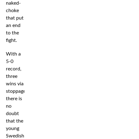
naked-
choke
that put
an end
to the
fight.
With a
5-0
record,
three
wins via
stoppage,
there is
no
doubt
that the
young
Swedish