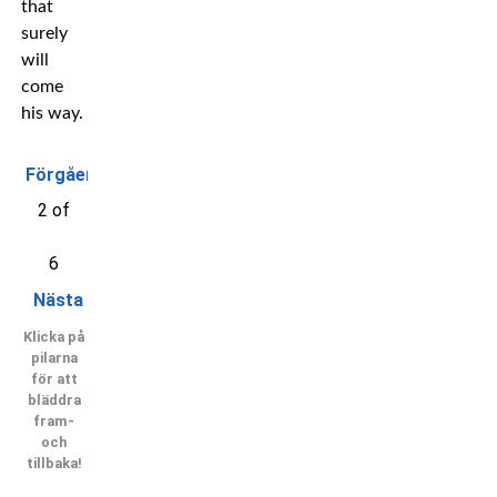
that
surely
will
come
his way.
Förgående
2 of
6
Nästa
Klicka på
pilarna
för att
bläddra
fram-
och
tillbaka!