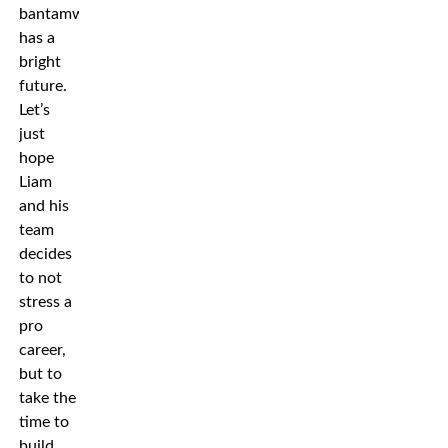
bantamweight
has a
bright
future.
Let’s
just
hope
Liam
and his
team
decides
to not
stress a
pro
career,
but to
take the
time to
build