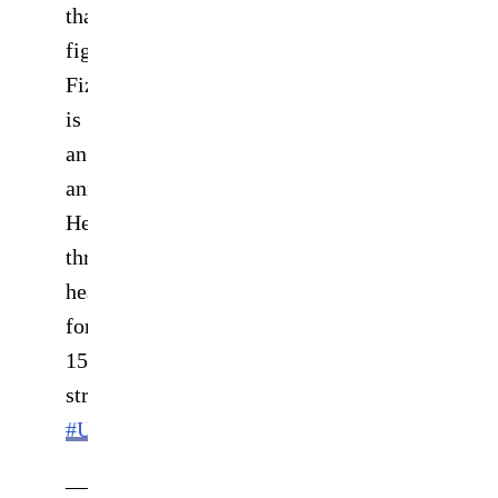
that
fight!
Fiziev
is
an
animal!!
He
throws
heaters
for
15min
straight!
#UFCVegas44
—