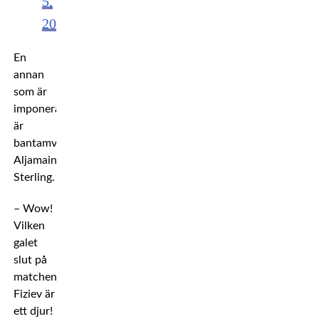
5,
2021
En
annan
som är
imponerad
är
bantamviktsmästaren
Aljamain
Sterling.
– Wow!
Vilken
galet
slut på
matchen.
Fiziev är
ett djur!