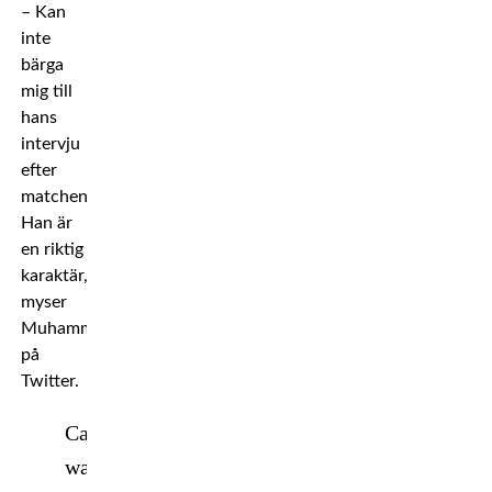
– Kan
inte
bärga
mig till
hans
intervju
efter
matchen.
Han är
en riktig
karaktär,
myser
Muhammad
på
Twitter.
Cant
wait