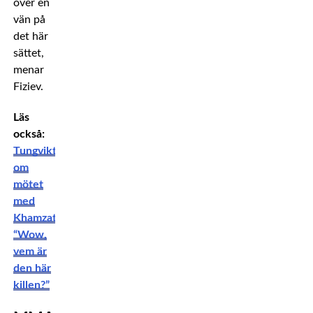
över en
vän på
det här
sättet,
menar
Fiziev.
Läs
också:
Tungviktsstjärnan
om
mötet
med
Khamzat:
“Wow,
vem är
den här
killen?”