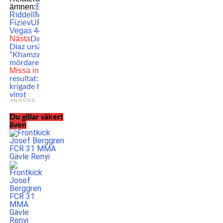
ämnen:
Brad
Riddell
MMA
Rafael
Fiziev
UFC
UFC
Vegas 44
Nästa
Dana dissar
Diaz ursäkt:
”Khamzat är en
mördare”
Missa inte
UFC-
resultat: Jose Aldo
krigade hem tung
vinst
ANNONS
Du gillar säkert
även