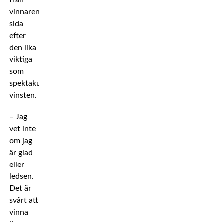
från
vinnarens
sida
efter
den lika
viktiga
som
spektakulära
vinsten.
– Jag
vet inte
om jag
är glad
eller
ledsen.
Det är
svårt att
vinna