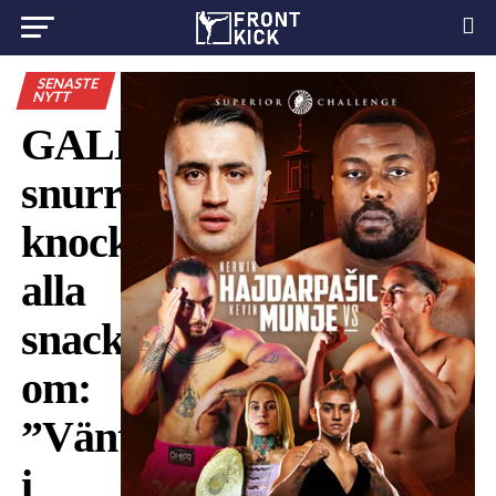
SENASTE
NYTT
GALNA
snurrsparks-
knocken
alla
snackar
om:
”Väntade
i