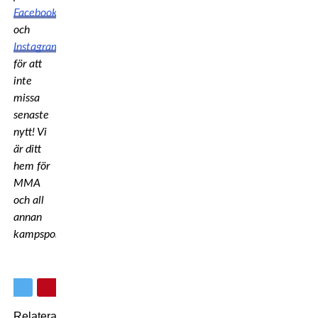
Facebook
och
Instagram
för att
inte
missa
senaste
nytt!
Vi
är ditt
hem för
MMA
och all
annan
kampsport!
Relaterade