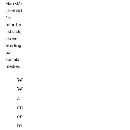
Han slår
stenhårt
15
minuter
i sträck,
skriver
Sterling
på
sociala
medier.
WOW!!!
What
a
crazy
ending
to