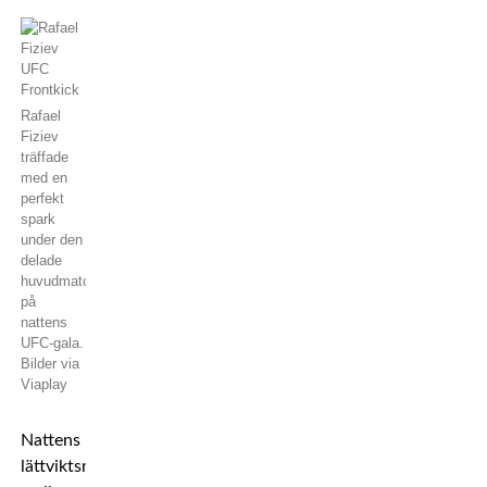
Rafael
Fiziev
träffade
med en
perfekt
spark
under den
delade
huvudmatchen
på
nattens
UFC-gala.
Bilder via
Viaplay
Nattens
lättviktsmöte