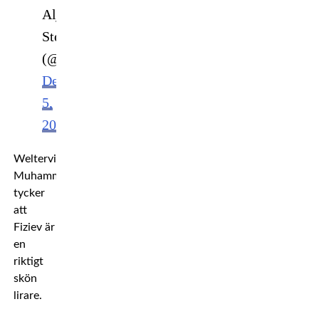
Aljamain
Sterling
(@funkmasterMMA)
December
5,
2021
Welterviktaren
Muhammad
tycker
att
Fiziev är
en
riktigt
skön
lirare.