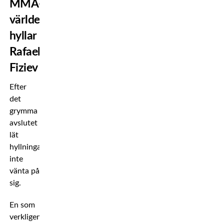
MMA-
världen
hyllar
Rafael
Fiziev
Efter
det
grymma
avslutet
lät
hyllningarna
inte
vänta på
sig.
En som
verkligen