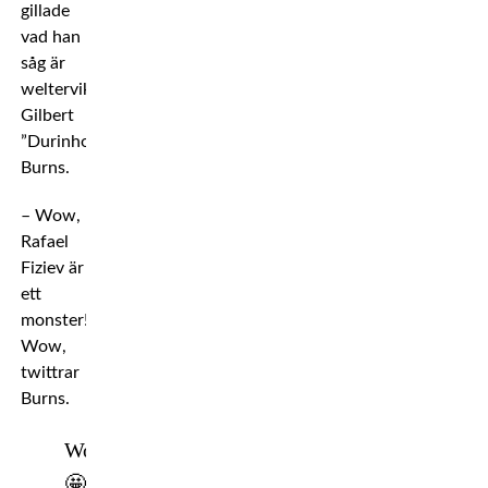
gillade
vad han
såg är
welterviktaren
Gilbert
”Durinho”
Burns.
– Wow,
Rafael
Fiziev är
ett
monster!
Wow,
twittrar
Burns.
Wow
🤩