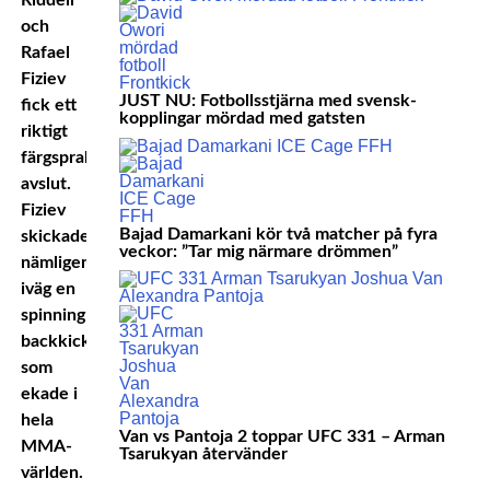
Riddell
och
Rafael
Fiziev
JUST NU: Fotbollsstjärna med svensk-
fick ett
kopplingar mördad med gatsten
riktigt
färgsprakande
avslut.
Fiziev
Bajad Damarkani kör två matcher på fyra
skickade
veckor: ”Tar mig närmare drömmen”
nämligen
iväg en
spinning
backkick
som
ekade i
hela
Van vs Pantoja 2 toppar UFC 331 – Arman
MMA-
Tsarukyan återvänder
världen.