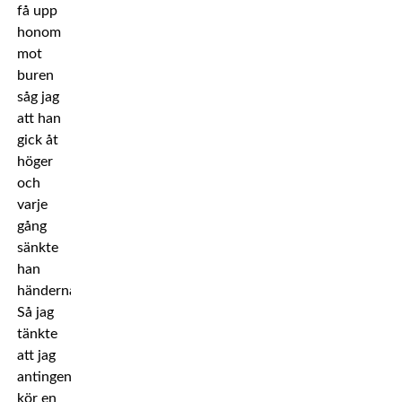
få upp
honom
mot
buren
såg jag
att han
gick åt
höger
och
varje
gång
sänkte
han
händerna.
Så jag
tänkte
att jag
antingen
kör en