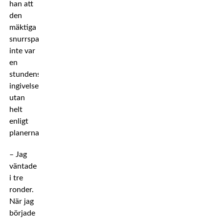
han att
den
mäktiga
snurrsparken
inte var
en
stundens
ingivelse
utan
helt
enligt
planerna.
– Jag
väntade
i tre
ronder.
När jag
började