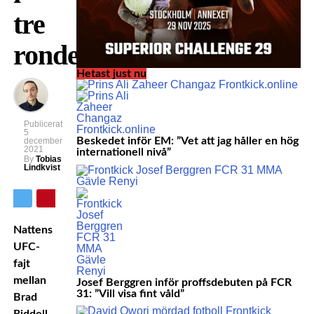
tre
ronder”
Hetast just nu
Publicerat
5
Beskedet inför EM: ”Vet att jag håller en hög
december
2021
internationell nivå”
By
Tobias
Lindkvist
Nattens
UFC-
fajt
mellan
Josef Berggren inför proffsdebuten på FCR
31: ”Vill visa fint våld”
Brad