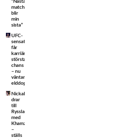
”Nästa
match
blir
min
sista”
UFC-
sensationen
får
karriärens
största
chans
– nu
väntar
elddopet
Nickal
drar
till
Ryssland
med
Khamzat
–
ställs