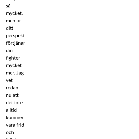
så
mycket,
men ur
ditt
perspektiv
förtjänar
din
fighter
mycket
mer. Jag
vet
redan
nu att
det inte
alltid
kommer
vara frid
och