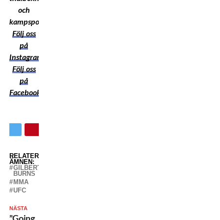
och
kampsport!
Följ oss
på
Instagram
Följ oss
på
Facebook
RELATERADE
ÄMNEN:
GILBERT
BURNS
MMA
UFC
NÄSTA
”Going