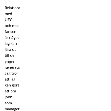
–
Relationen
med
UFC
och med
fansen
är något
jag kan
lära ut
till den
yngre
generationen.
Jag tror
att jag
kan göra
ett bra
jobb
som
manager