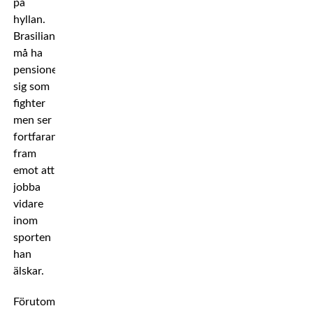
på
hyllan.
Brasilianaren
må ha
pensionerat
sig som
fighter
men ser
fortfarande
fram
emot att
jobba
vidare
inom
sporten
han
älskar.
Förutom