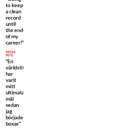
to keep
a clean
record
until
the end
of my
career!”
MISSA
INTE
”En
världstitel
har
varit
mitt
ultimata
mål
sedan
jag
började
boxas”