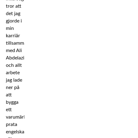
tror att
det jag
gjorde i
min
karriär
tillsammans
med Ali
Abdelaziz,
och allt
arbete
jag lade
ner på
att
bygga
ett
varumärke,
prata
engelska,