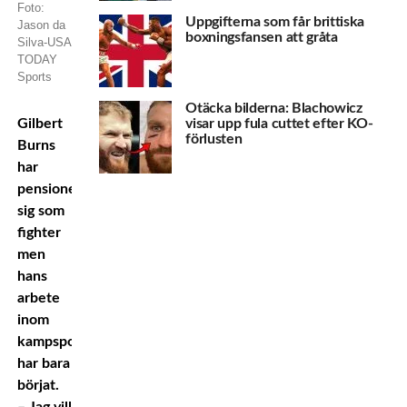
Foto:
Uppgifterna som får brittiska
Jason da
boxningsfansen att gråta
Silva-USA
TODAY
Sports
Otäcka bilderna: Blachowicz
visar upp fula cuttet efter KO-
Gilbert
förlusten
Burns
har
pensionerat
sig som
fighter
men
hans
arbete
inom
kampsporten
har bara
börjat.