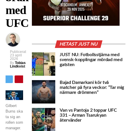
med
UFC
HETAST JUST NU
Publicerat
JUST NU: Fotbollsstjärna med
23 april
2026
svensk-kopplingar mördad med
By
Tobias
gatsten
Lindkvist
Bajad Damarkani kör två
matcher på fyra veckor: ”Tar mig
närmare drömmen”
Gilbert
Van vs Pantoja 2 toppar UFC
Burns ska
331 – Arman Tsarukyan
ta sig an
återvänder
rollen som
manager.