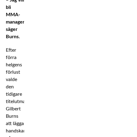
– Jag vill
bli
MMA-
manager,
säger
Burns.
Efter
förra
helgens
förlust
valde
den
tidigare
titelutmanaren
Gilbert
Burns
att lägga
handskarna