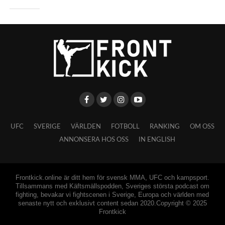
UFC
SVERIGE
VÄRLDEN
FOTBOLL
RANKING
OM OSS
ANNONSERA HOS OSS
IN ENGLISH
Frontkick.online är ditt hem för svensk MMA, UFC och kampsport.
Tillsammans med Käftsmällspodden, Sveriges största podcast om
fighting, bevakar vi fightscenen i Sverige, Europa och världen med
senaste nytt och exklusivt content sedan 2020.Copyright © 2025
Frontkick