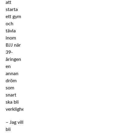
att
starta
ett gym
och
tävla
inom
BJJ när
39-
åringen
en
annan
dröm
som
snart
ska bli
verklighet.
– Jag vill
bli