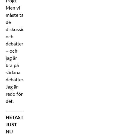
fröjd.
Men vi
måste ta
de
diskussionerna
och
debatterna
– och
jag är
bra på
sådana
debatter.
Jag är
redo för
det.
HETAST
JUST
NU