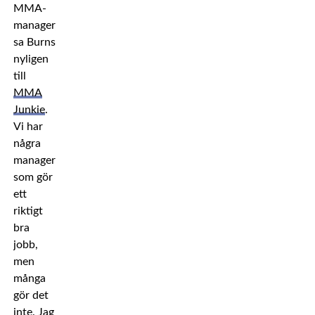
MMA-
manager,
sa Burns
nyligen
till
MMA
Junkie
.
Vi har
några
managers
som gör
ett
riktigt
bra
jobb,
men
många
gör det
inte. Jag