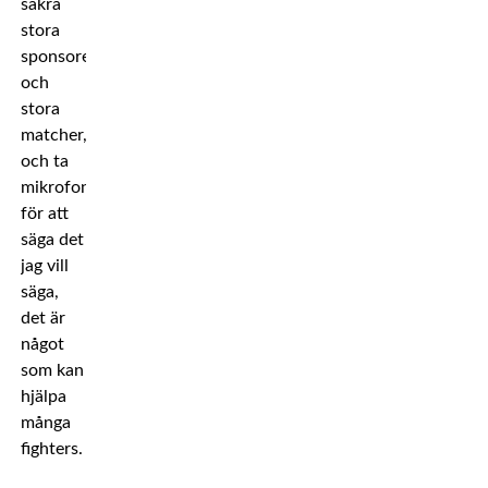
säkra
stora
sponsorer
och
stora
matcher,
och ta
mikrofonen
för att
säga det
jag vill
säga,
det är
något
som kan
hjälpa
många
fighters.