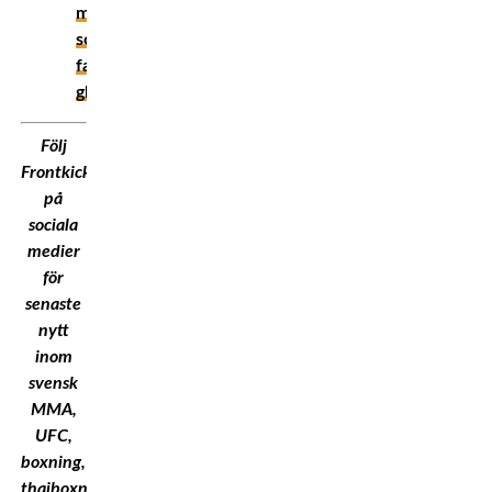
mästarna
som
fansen
glömde
Följ
Frontkick.Online
på
sociala
medier
för
senaste
nytt
inom
svensk
MMA,
UFC,
boxning,
thaiboxning