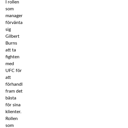
I rollen
som
manager
förväntar
sig
Gilbert
Burns
att ta
fighten
med
UFC för
att
förhandla
fram det
bästa
för sina
klienter.
Rollen
som