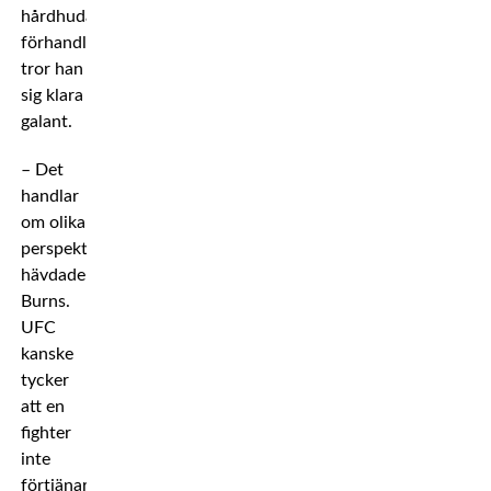
hårdhudad
förhandlare
tror han
sig klara
galant.
– Det
handlar
om olika
perspektiv,
hävdade
Burns.
UFC
kanske
tycker
att en
fighter
inte
förtjänar