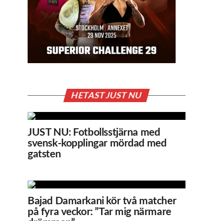
HETAST JUST NU
JUST NU: Fotbollsstjärna med
svensk-kopplingar mördad med
gatsten
Bajad Damarkani kör två matcher
på fyra veckor: ”Tar mig närmare