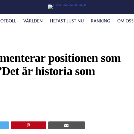
FOTBOLL
VÄRLDEN
HETAST JUST NU
RANKING
OM OSS
enterar positionen som
”Det är historia som