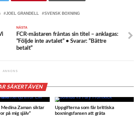
G
JOEL GRANDELL
SVENSK BOXNING
NÄSTA
Vi
FCR-mästaren fråntas sin titel – anklagas:
”Följde inte avtalet” • Svarar: ”Bättre
betalt”
ANNONS
AR SÄKERT ÄVEN
 Medina Zaman siktar
Uppgifterna som får brittiska
ror på mig själv”
boxningsfansen att gråta