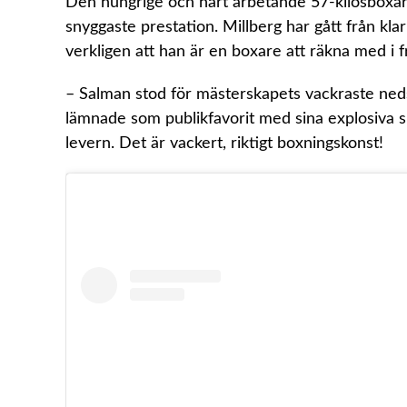
Den hungrige och hårt arbetande 57-kilosboxar
snyggaste prestation. Millberg har gått från kla
verkligen att han är en boxare att räkna med i 
– Salman stod för mästerskapets vackraste ne
lämnade som publikfavorit med sina explosiva sl
levern. Det är vackert, riktigt boxningskonst!