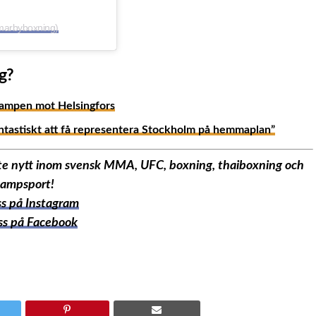
marbyboxning)
g?
skampen mot Helsingfors
ntastiskt att få representera Stockholm på hemmaplan”
aste nytt inom svensk MMA, UFC, boxning, thaiboxning och
ampsport!
oss på Instagram
oss på Facebook