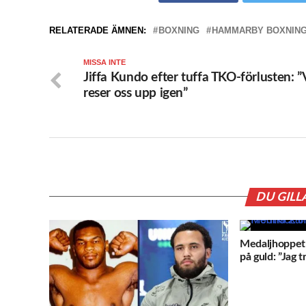
RELATERADE ÄMNEN:
BOXNING
HAMMARBY BOXNIN
MISSA INTE
Jiffa Kundo efter tuffa TKO-förlusten: ”
reser oss upp igen”
DU GILL
Medaljhoppet
på guld: ”Jag t