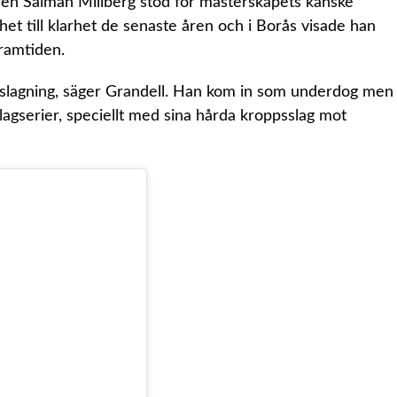
en Salman Millberg stod för mästerskapets kanske
rhet till klarhet de senaste åren och i Borås visade han
framtiden.
dslagning, säger Grandell. Han kom in som underdog men
agserier, speciellt med sina hårda kroppsslag mot