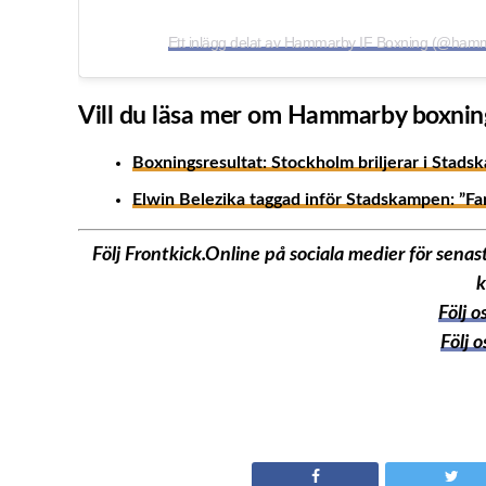
Ett inlägg delat av Hammarby IF Boxning (@ham
Vill du läsa mer om Hammarby boxnin
Boxningsresultat: Stockholm briljerar i Stad
Elwin Belezika taggad inför Stadskampen: ”Fa
Följ Frontkick.Online på sociala medier för sen
k
Följ 
Följ 